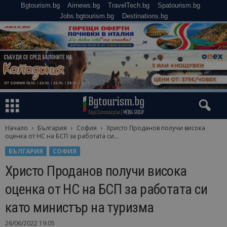
Bgtourism.bg
Airnews.bg
TravelTech.bg
Spatourism.bg
Jobs.bgtourism.bg
Destinations.bg
Начало
България
София
Христо Проданов получи висока
оценка от НС на БСП за работата си...
БЪЛГАРИЯ
СОФИЯ
Христо Проданов получи висока
оценка от НС на БСП за работата си
като министър на туризма
26/06/2022 19:05