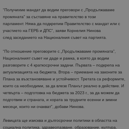
“Получихме мандат да водим преговори с „Продължaваме
промяната” за съставяне на правителство в този
парламент. Няма да подкрепим Правителство с мандат или с
участието на ГЕРБ и ДПС”, заяви Корнелия Нинова
след заседанието на Националния съвет на партията.
“По отношение преговорите с „Продължаваме промяната”,
Националният съвет ни даде и рамка, в която да водим
разговорите с 4 краткосрочни задачи. Първата – подкрепа на
актуализацията на бюджета. Втора – приемане на законите за
Плана за възстановяване и устойчивост. Третата са реформите,
които са необходими, за да влезе Планът реално в действие. И
четвърта – подготовка на бюджета за 2023 г., за да можем да
подготвим и страната, и хората за трудните есенни и зимни
месеци, които ни очакват”, добави Нинова.
Левицата ще изисква и дългосрочни политики в областта на
социална политика, здравеопазване, образование, култура,