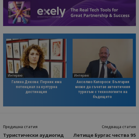
Интервю
Интервю
Галина Декова: Перник има
Анселмо Капороси: България
потенциал за културна
може да съчетае автентичния
дестинация
туризъм с технологиите на
бъдещето
Предишна статия
Следваща статия
Туристически аудиогид
Летище Бургас чества 95