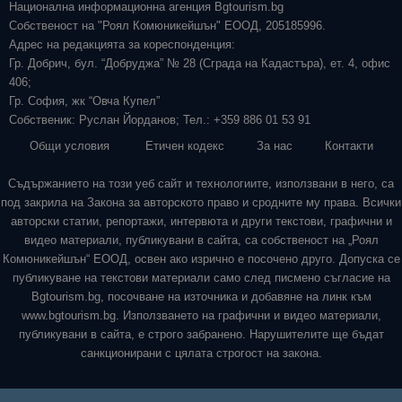
Национална информационна агенция Bgtourism.bg
Собственост на "Роял Комюникейшън" ЕООД, 205185996.
Адрес на редакцията за кореспонденция:
Гр. Добрич, бул. “Добруджа” № 28 (Сграда на Кадастъра), ет. 4, офис
406;
Гр. София, жк “Овча Купел”
Собственик: Руслан Йорданов; Тел.: +359 886 01 53 91
Общи условия
Етичен кодекс
За нас
Контакти
Съдържанието на този уеб сайт и технологиите, използвани в него, са
под закрила на Закона за авторското право и сродните му права. Всички
авторски статии, репортажи, интервюта и други текстови, графични и
видео материали, публикувани в сайта, са собственост на „Роял
Комюникейшън“ ЕООД, освен ако изрично е посочено друго. Допуска се
публикуване на текстови материали само след писмено съгласие на
Bgtourism.bg, посочване на източника и добавяне на линк към
www.bgtourism.bg. Използването на графични и видео материали,
публикувани в сайта, е строго забранено. Нарушителите ще бъдат
санкционирани с цялата строгост на закона.