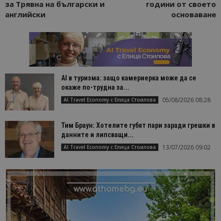
за Трявна на български и
години от своето
английски
основаване
AI в туризма: защо камериерка може да се
окаже по-трудна за...
05/08/2026 08:28
AI Travel Economy с Елица Стоилова
Тим Браун: Хотелите губят пари заради грешки в
данните и липсващи...
13/07/2026 09:02
AI Travel Economy с Елица Стоилова