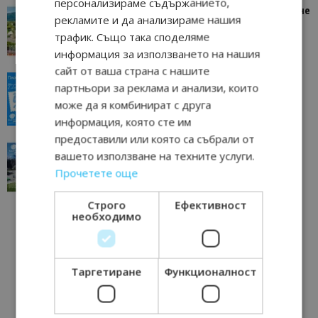
персонализираме съдържанието,
“Пощенска картичка от…”: Петрич – Изживяване
рекламите и да анализираме нашия
отвъд очакваното
трафик. Също така споделяме
11/07/2026 11:22
Петрич
информация за използването на нашия
сайт от ваша страна с нашите
“Пощенска картичка от…”: Пловдив, градът на
партньори за реклама и анализи, които
всички времена
може да я комбинират с друга
23/06/2026 10:00
Пловдив
информация, която сте им
предоставили или която са събрали от
“Пощенска картичка от…”: Перник – град на
вашето използване на техните услуги.
традициите, културата и вдъхновяващите...
Прочетете още
17/06/2026 09:01
Перник
Строго
Ефективност
необходимо
Таргетиране
Функционалност