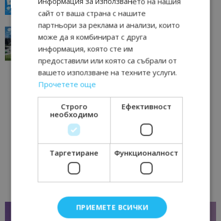
информация за използването на нашия
23/06/2026 10:00
Пловдив
сайт от ваша страна с нашите
партньори за реклама и анализи, които
“Пощенска картичка от…”: Перник – град на
може да я комбинират с друга
традициите, културата и вдъхновяващите...
информация, която сте им
17/06/2026 09:01
Перник
предоставили или която са събрали от
вашето използване на техните услуги.
Прочетете още
Строго
Ефективност
необходимо
Таргетиране
Функционалност
ПРИЕМЕТЕ ВСИЧКИ