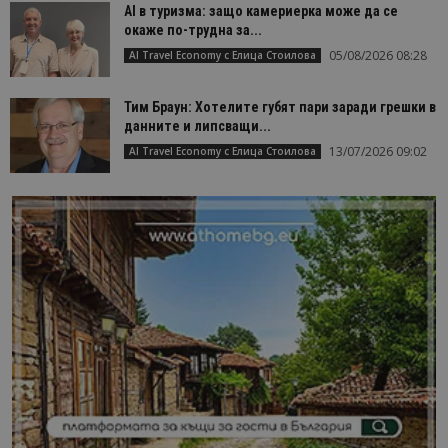
AI в туризма: защо камериерка може да се
окаже по-трудна за...
05/08/2026 08:28
AI Travel Economy с Елица Стоилова
Тим Браун: Хотелите губят пари заради грешки в
данните и липсващи...
13/07/2026 09:02
AI Travel Economy с Елица Стоилова