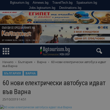
Bgtourism.bg
Airnews.bg
TravelTech.bg
Spatourism.bg
Jobs.bgtourism.bg
Destinations.bg
Начало
България
Варна
60 нови електрически автобуса идват
във Варна
БЪЛГАРИЯ
ВАРНА
60 нови електрически автобуса идват
във Варна
25/10/2019 14:51