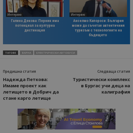
Интервю
Интервю
Галина Декова: Перник има
Анселмо Капороси: България
потенциал за културна
може да съчетае автентичния
дестинация
туризъм с технологиите на
бъдещето
ТАГОВЕ
ВАРНА
ЕЛЕКТРИЧЕСКИ АВТОБУСИ
Предишна статия
Следваща статия
Надежда Петкова:
Туристически комплекс
Имаме проект как
в Бургас учи деца на
летището в Добрич да
калиграфия
стане карго летище