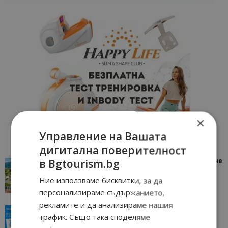
×
Управление на Вашата
дигитална поверителност
в Bgtourism.bg
“Пощенска картичка от…”: Петрич – Изживяване
отвъд очакваното
Ние използваме бисквитки, за да
11/07/2026 11:22
Петрич
персонализираме съдържанието,
рекламите и да анализираме нашия
“Пощенска картичка от…”: Пловдив, градът на
трафик. Също така споделяме
всички времена