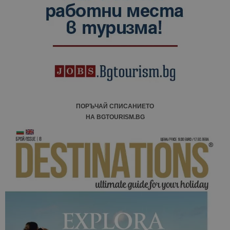
посетители
сесии и
кампании 
отчетите з
анализ на
сайтовете.
ПОРЪЧАЙ СПИСАНИЕТО
НА BGTOURISM.BG