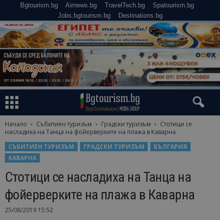
Bgtourism.bg
Airnews.bg
TravelTech.bg
Spatourism.bg
Jobs.bgtourism.bg
Destinations.bg
Начало
Събитиен туризъм
Градски туризъм
Стотици се
насладиха на Танца на фойерверките на плажа в Каварна
СЪБИТИЕН ТУРИЗЪМ
ГРАДСКИ ТУРИЗЪМ
БЪЛГАРИЯ
КАВАРНА
Стотици се насладиха на Танца на
фойерверките на плажа в Каварна
25/08/2019 15:52