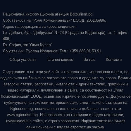
Национална информационна агенция Bgtourism.bg
Собственост на "Роял Комюникейшън" ЕООД, 205185996.
Адрес на редакцията за кореспонденция:
Гр. Добрич, бул. “Добруджа” № 28 (Сграда на Кадастъра), ет. 4, офис
406;
Гр. София, жк “Овча Купел”
Собственик: Руслан Йорданов; Тел.: +359 886 01 53 91
Общи условия
Етичен кодекс
За нас
Контакти
Съдържанието на този уеб сайт и технологиите, използвани в него, са
под закрила на Закона за авторското право и сродните му права. Всички
авторски статии, репортажи, интервюта и други текстови, графични и
видео материали, публикувани в сайта, са собственост на „Роял
Комюникейшън“ ЕООД, освен ако изрично е посочено друго. Допуска се
публикуване на текстови материали само след писмено съгласие на
Bgtourism.bg, посочване на източника и добавяне на линк към
www.bgtourism.bg. Използването на графични и видео материали,
публикувани в сайта, е строго забранено. Нарушителите ще бъдат
санкционирани с цялата строгост на закона.