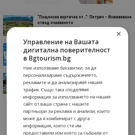
“Пощенска картичка от…”: Петрич – Изживяване
отвъд очакваното
11/07/2026 11:22
Петрич
×
Управление на Вашата
“Пощенска картичка от…”: Пловдив, градът на
дигитална поверителност
всички времена
в Bgtourism.bg
23/06/2026 10:00
Пловдив
Ние използваме бисквитки, за да
персонализираме съдържанието,
“Пощенска картичка от…”: Перник – град на
традициите, културата и вдъхновяващите...
рекламите и да анализираме нашия
17/06/2026 09:01
Перник
трафик. Също така споделяме
информация за използването на нашия
сайт от ваша страна с нашите
партньори за реклама и анализи, които
може да я комбинират с друга
информация, която сте им
предоставили или която са събрали от