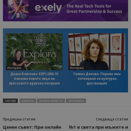
Интервю
Интервю
Диана Благоева: EXPLORA III
Галина Декова: Перник има
показва новото лице на
потенциал за културна
луксозното круизно пътуване
дестинация
ТАГОВЕ
КАВАРНА
ОГНЕНА ФИЕСТА
ЧИРАКМАН
Предишна статия
Следваща статия
Ценен съвет: При онлайн
№1 в света при мъжете и