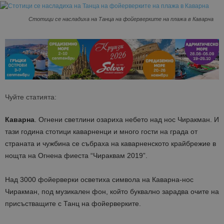
Стотици се насладиха на Танца на фойерверките на плажа в Каварна
Чуйте статията:
Каварна
. Огнени светлини озариха небето над нос Чиракман. И
тази година стотици каварненци и много гости на града от
страната и чужбина се събраха на каварненското крайбрежие в
нощта на Огнена фиеста “Чираквам 2019”.
Над 3000 фойерверки осветиха символа на Каварна-нос
Чиракман, под музикален фон, който буквално зарадва очите на
присъстващите с Танц на фойерверките.