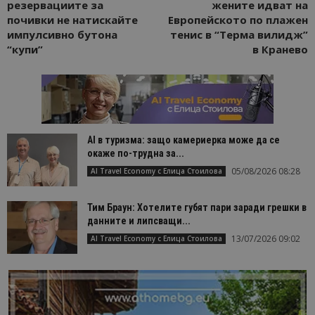
резервациите за
жените идват на
почивки не натискайте
Европейското по плажен
импулсивно бутона
тенис в “Терма вилидж”
“купи”
в Кранево
AI в туризма: защо камериерка може да се
окаже по-трудна за...
05/08/2026 08:28
AI Travel Economy с Елица Стоилова
Тим Браун: Хотелите губят пари заради грешки в
данните и липсващи...
13/07/2026 09:02
AI Travel Economy с Елица Стоилова