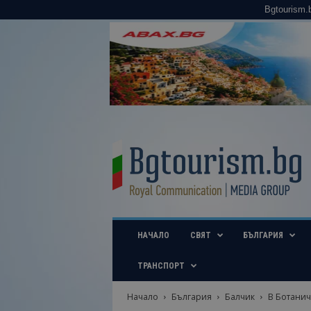
Bgtourism.
B
g
t
o
u
r
i
НАЧАЛО
СВЯТ
БЪЛГАРИЯ
s
m
.
ТРАНСПОРТ
b
g
Начало
България
Балчик
В Ботанич
–