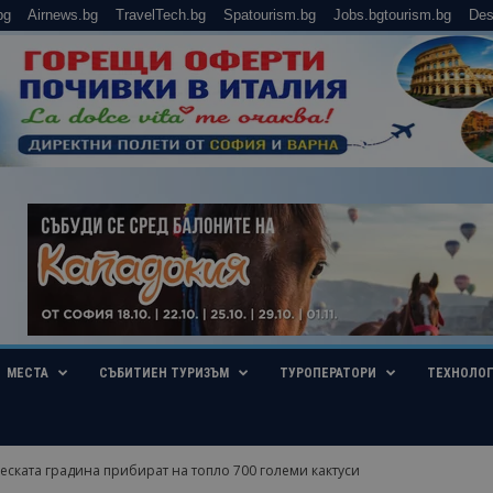
bg
Airnews.bg
TravelTech.bg
Spatourism.bg
Jobs.bgtourism.bg
Des
МЕСТА
СЪБИТИЕН ТУРИЗЪМ
ТУРОПЕРАТОРИ
ТЕХНОЛО
еската градина прибират на топло 700 големи кактуси