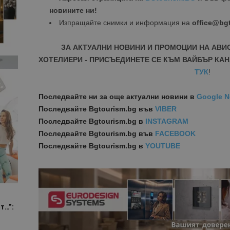
новините ни!
Изпращайте снимки и информация на
office@bg
ЗА АКТУАЛНИ НОВИНИ И ПРОМОЦИИ НА АВИ
ХОТЕЛИЕРИ - ПРИСЪЕДИНЕТЕ СЕ КЪМ ВАЙБЪР КАН
ТУК
!
Последвайте ни за още актуални новини
в
Google 
Последвайте
Bgtourism.bg във
VIBER
Последвайте
Bgtourism.bg в
INSTAGRAM
Последвайте
Bgtourism.bg във
FACEBOOK
Последвайте
Bgtourism.bg в
YOUTUBE
т…”: