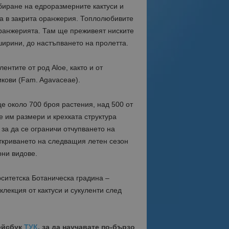
биране на едроразмерните кактуси и
на в закрита оранжерия. Топлолюбивите
оранжерията. Там ще преживеят ниските
ирини, до настъпването на пролетта.
ентите от род Aloe, както и от
кови (Fam. Agavaceae).
е около 700 броя растения, над 500 от
е им размери и крехката структура
за да се ограничи отчупването на
ткриването на следващия летен сезон
ни видове.
рситетска Ботаническа градина –
клекция от кактуси и сукуленти след
ейсбук
ТУК
, за да научавате по-бързо