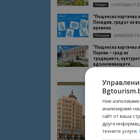
11/07/2026 11:2
Петрич
“Пощенска картичка о
Пловдив, градът на в
времена
23/06/2026 10
Пловдив
“Пощенска картичка о
Перник – град на
традициите, културат
вдъхновяващите...
17/06/2026 09:0
Перник
Управлени
Bgtourism.
Ние използваме 
анализираме на
сайт от ваша ст
друга информаци
техните услуги.