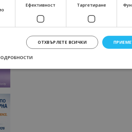
Ефективност
Таргетиране
Фун
мо
ТАГОВЕ
БАЛЧИК
БОТАНИЧЕСКА ГРАДИНА
КАКТУСИ
Предишна статия
ОТХВЪРЛЕТЕ ВСИЧКИ
ПРИЕМЕ
Впечaтляващо! В Балчик засаждат
Джо
60 000 лалета
ПОДРОБНОСТИ
Строго необходимо
Ефективност
Таргетиране
Функционалност
е бисквитки позволяват основната функционалност на уебсайта, като потребит
нта. Уебсайтът не може да се използва правилно без строго необходими бискви
Доставчик
/
Валиден
Описание
Домейн
до
epted
lisandraramos.com
7 дни
Тази бисквитка се използва, за да зап
bgtourism.bg
на потребителя за използването на бис