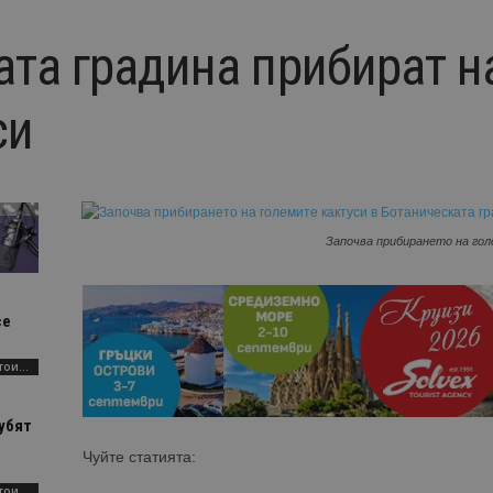
ата градина прибират н
си
Започва прибирането на гол
се
AI Travel Economy с Елица Стоилова
убят
Чуйте статията:
.
AI Travel Economy с Елица Стоилова