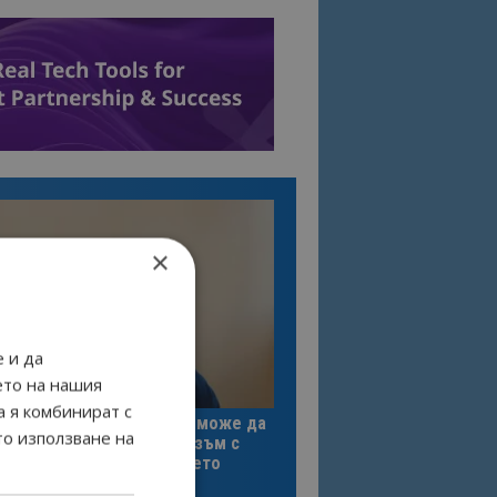
×
 и да
ето на нашия
вю
а я комбинират с
лмо Капороси: България може да
то използване на
ъчетае автентичния туризъм с
технологиите на бъдещето