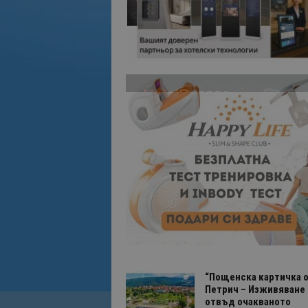
“Пощенска картичка о
Петрич – Изживяване
отвъд очакваното