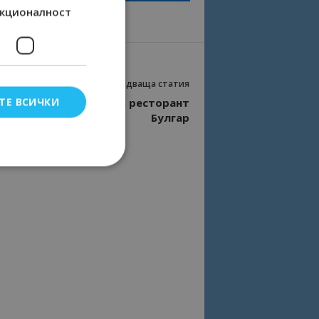
кционалност
Следваща статия
ТЕ ВСИЧКИ
 Лин Търнър вечеря в ресторант
Булгар
елско влизане и
тки.
омните съгласието
квитки на сайта.