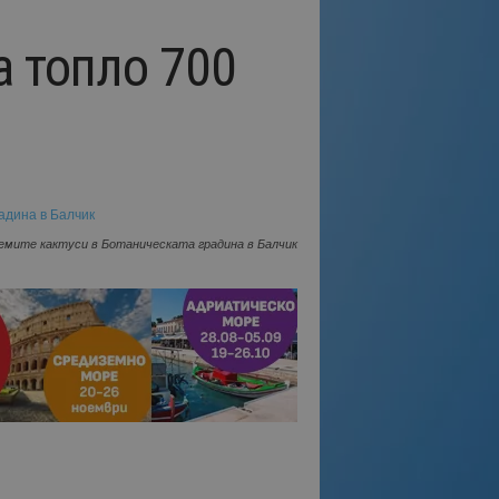
а топло 700
емите кактуси в Ботаническата градина в Балчик