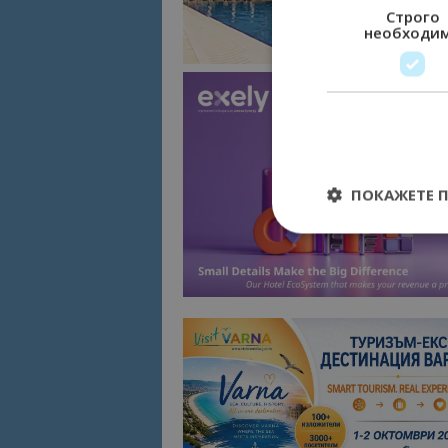
Строго
необходи
ПОКАЖЕТЕ 
Строго необходимит
управление на акау
Име
cookie_notice_acc