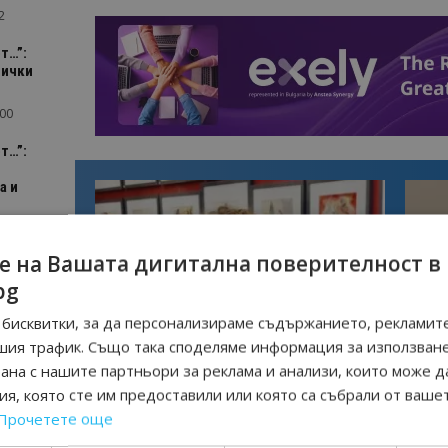
2
т…”:
сички
:00
т…”:
а и
1
е на Вашата дигитална поверителност в
bg
бисквитки, за да персонализираме съдържанието, рекламите
шия трафик. Също така споделяме информация за използван
Интервю
Интер
рана с нашите партньори за реклама и анализи, които може д
Галина Декова: Перник има потенциал
Ансе
я, която сте им предоставили или която са събрали от ваше
за културна дестинация
с
Прочетете още