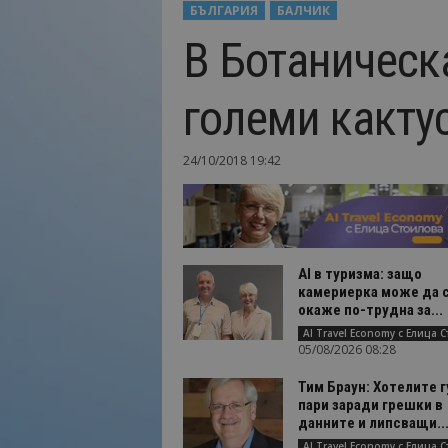
БЪЛГАРИЯ
БАЛЧИК
Н
В Ботаническ
а
й
-
големи какту
в
а
ж
24/10/2018 19:42
н
о
т
о
о
т
AI в туризма: защо
камериерка може да 
т
окаже по-трудна за...
у
р
05/08/2026 08:28
и
з
Тим Браун: Хотелите г
м
пари заради грешки в
а
данните и липсващи..
!