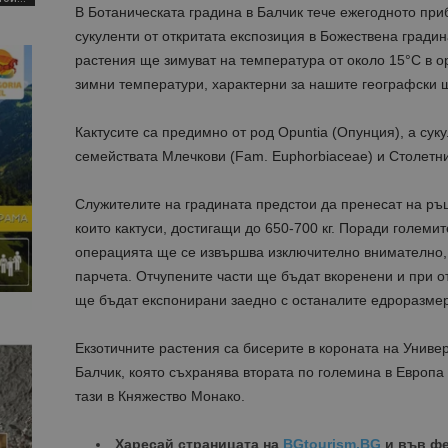
В Ботаническата градина в Балчик тече ежегодното при
сукуленти от откритата експозиция в Божествена гради
растения ще зимуват на температура от около 15°С в 
зимни температури, характерни за нашите географски ш
Кактусите са предимно от род Opuntia (Опунция), а сукул
семействата Млечкови (Fam. Euphorbiaceae) и Столетни
Служителите на градината предстои да пренесат на ръц
които кактуси, достигащи до 650-700 кг. Поради големит
операцията ще се извършва изключително внимателно, 
парчета. Отчупените части ще бъдат вкоренени и при о
ще бъдат експонирани заедно с останалите едроразмер
Екзотичните растения са бисерите в короната на Униве
Балчик, която съхранява втората по големина в Европа 
тази в Княжество Монако.
Харесай страницата на
BGtourism.BG
и във ф