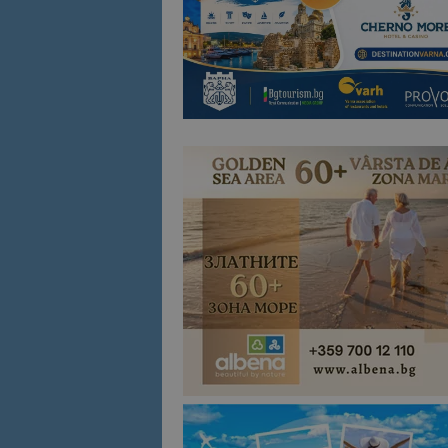
Име
Име
sc_is_visitor_uniq
is_visitor_unique
is_unique
_ga_B09EBBY8PY
_ga_WXPDN4HSCV
_ga_FK650GXHRZ
_ga