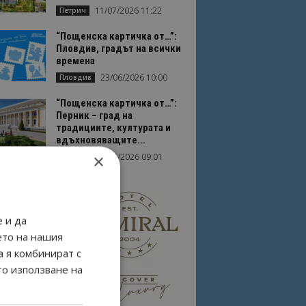
11/07/2026 11:22
Петрич
“Пощенска картичка от…”:
Пловдив, градът на всички
времена
23/06/2026 10:00
Пловдив
“Пощенска картичка от…”:
Перник – град на
традициите, културата и
вдъхновяващите...
×
17/06/2026 09:01
Перник
 и да
ето на нашия
а я комбинират с
то използване на