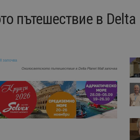
о пътешествие в Delta 
Околосветското пътешествие в Delta Planet Mall започва