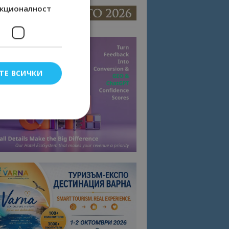
кционалност
ТЕ ВСИЧКИ
елско влизане и
тки.
омните съгласието
квитки на сайта.