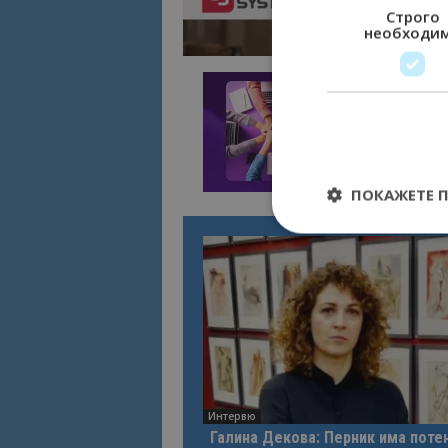
Строго
необходи
ПОКАЖЕТЕ 
Строго необходимит
управление на акау
Име
cookie_notice_acc
Интервю
Галина Декова: Перник има поте