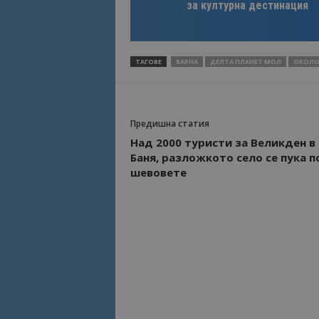
за културна дестинация
Име
Име
sc_is_visitor_uniq
ТАГОВЕ
ВАРНА
ДЕЛТА ПЛАНЕТ МОЛ
ОКОЛО
is_visitor_unique
is_unique
Предишна статия
Над 2000 туристи за Великден в
Баня, разложкото село се пука п
_ga_B09EBBY8PY
шевовете
_ga_WXPDN4HSCV
_ga_FK650GXHRZ
_ga