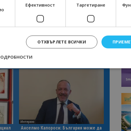
Ефективност
Таргетиране
Фун
мо
ОТХВЪРЛЕТЕ ВСИЧКИ
ПРИЕМЕ
ПОДРОБНОСТИ
Строго необходимо
Ефективност
Таргетиране
Функционалност
е бисквитки позволяват основната функционалност на уебсайта, като потребит
нта. Уебсайтът не може да се използва правилно без строго необходими бискви
Доставчик
/
Валиден
Описание
Домейн
до
epted
lisandraramos.com
7 дни
Тази бисквитка се използва, за да зап
bgtourism.bg
на потребителя за използването на бис
Интервю
нциал
Анселмо Капороси: България може да