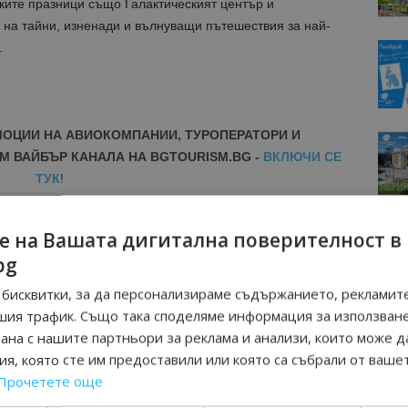
ите празници също Галактическият център и
 на тайни, изненади и вълнуващи пътешествия за най-
.
МОЦИИ НА АВИОКОМПАНИИ, ТУРОПЕРАТОРИ И
М ВАЙБЪР КАНАЛА НА BGTOURISM.BG -
ВКЛЮЧИ СЕ
ТУК
!
вини
в
Google News Showcase
е на Вашата дигитална поверителност в
R
bg
RAM
EBOOK
бисквитки, за да персонализираме съдържанието, рекламите
BE
шия трафик. Също така споделяме информация за използван
рана с нашите партньори за реклама и анализи, които може д
я, която сте им предоставили или която са събрали от ваше
Прочетете още