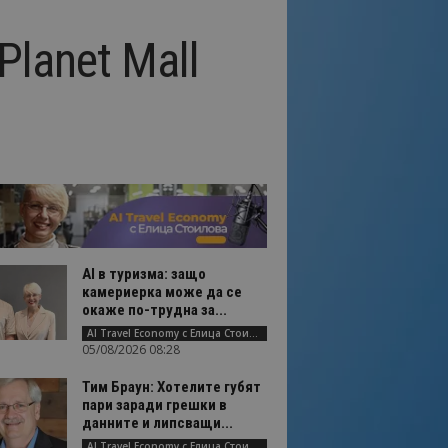
Planet Mall
AI в туризма: защо
камериерка може да се
окаже по-трудна за...
AI Travel Economy с Елица Стоилова
05/08/2026 08:28
Тим Браун: Хотелите губят
пари заради грешки в
данните и липсващи...
AI Travel Economy с Елица Стоилова