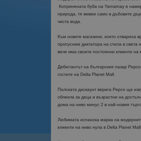
Копринената буба на Yamamay е намер
природа, тя живее само в дъбовите дърв
чиста вода.
Към новите магазини, които отвaриха вр
пропуснем диктатора на стила в света 
вече има своите постоянни клиенти на 
Дебютантът на българския пазар Pepco
гостите на Delta Planet Mall.
Полската дискаунт верига Pepco ще изк
облекла за деца и възрастни на достъпн
дома на ниво минус 2 в най-новия търг
Любимата испанска марка на модерните
клиенти на ниво нула в Delta Planet Ma