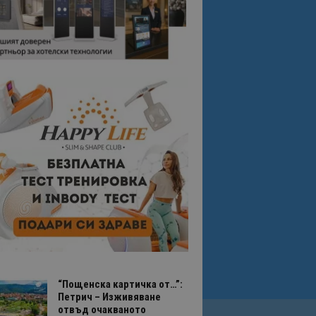
“Пощенска картичка от…”:
Петрич – Изживяване
отвъд очакваното