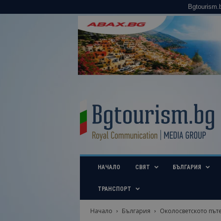
Bgtourism.
B
g
t
o
u
r
i
НАЧАЛО
СВЯТ
БЪЛГАРИЯ
s
m
.
ТРАНСПОРТ
b
g
Начало
България
Околосветското пътеш
–