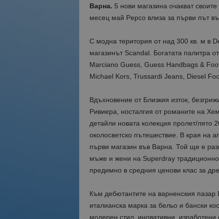
Варна.
5 нови магазина очакват своите
месец май Pepco влиза за първи път въ
С модна територия от над 300 кв. м в De
магазинът Scandal. Богатата палитра о
Marciano Guess, Guess Handbags & Footwea
Michael Kors, Trussardi Jeans, Diesel Fo
Вдъхновение от Близкия изток, безгриж
Ривиера, носталгия от романите на Хем
детайли новата колекция пролет/лято 2
околосветско пътешествие. В края на 
първи магазин във Варна. Той ще е разп
мъже и жени на Superdray традиционно
предимно в средния ценови клас за дре
Към дебютантите на варненския пазар D
италианска марка за бельо и бански ко
модерен стил, иновативни, изработени 