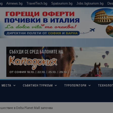
bg
Airnews.bg
TravelTech.bg
Spatourism.bg
Jobs.bgtourism.bg
Des
МЕСТА
СЪБИТИЕН ТУРИЗЪМ
ТУРОПЕРАТОРИ
ТЕХНОЛО
ествие в Delta Planet Mall започва