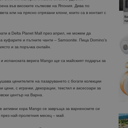
ена във високите хълмове на Япония. Дива по
ета или на прясно отрязани клони, които са в контакт с
ати в Delta Planet Mall през април, не можем да
на куфарите и пътните чанти – Samsonite. Пица Domino’s
място и за поръчка онлайн.
 и испанската верига Mangо ще са майският подарък за
ушава ценителите на пазаруването с богати колекции
и цени, с играчки, декорации, текстил и аксесоари за
овски център на Варна.
 активни хора Mango се завръща за варненските си
ll през най-пролетния месец – май.