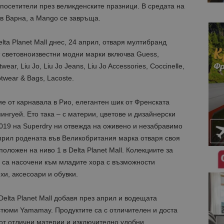
 посетители през великденските празници. В средата на
в Варна, а Mango се завръща.
lta Planet Mall днес, 24 април, отваря мултибранд
т световноизвестни модни марки включва Guess,
r, Liu Jo, Liu Jo Jeans, Liu Jo Accessories, Coccinelle,
otwear & Bags, Lacoste.
ие от карнавала в Рио, елегантен шик от Френската
ингуей. Ето така – с материи, цветове и дизайнерски
019 на Superdry ни отвежда на оживено и незабравимо
април родената във Великобритания марка отваря своя
оложен на ниво 1 в Delta Planet Mall. Колекциите за
 са насочени към младите хора с възможности
хи, аксесоари и обувки.
elta Planet Mall добавя през април и водещата
стюми Yamamay. Продуктите са с отличителен и доста
от отлични материи и изключително удобни.