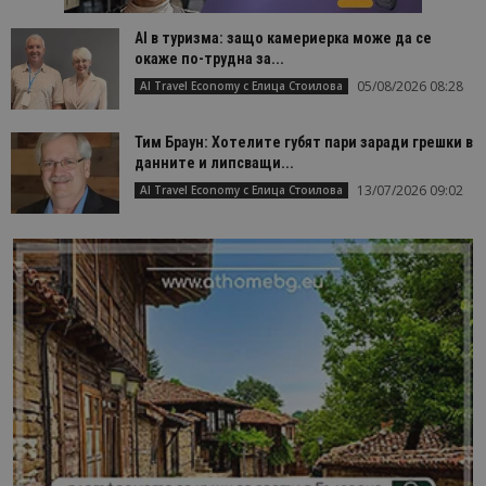
AI в туризма: защо камериерка може да се
окаже по-трудна за...
05/08/2026 08:28
AI Travel Economy с Елица Стоилова
Тим Браун: Хотелите губят пари заради грешки в
данните и липсващи...
13/07/2026 09:02
AI Travel Economy с Елица Стоилова