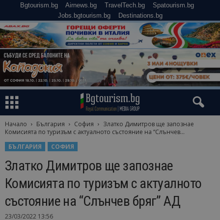
Bgtourism.bg
Airnews.bg
TravelTech.bg
Spatourism.bg
Jobs.bgtourism.bg
Destinations.bg
Начало
България
София
Златко Димитров ще запознае
Комисията по туризъм с актуалното състояние на “Слънчев...
БЪЛГАРИЯ
СОФИЯ
Златко Димитров ще запознае
Комисията по туризъм с актуалното
състояние на “Слънчев бряг” АД
23/03/2022 13:56