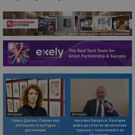
Интервю
Интервю
Галина Декова: Перник има
Анселмо Капороси: България
потенциал за културна
може да съчетае автентичния
дестинация
туризъм с технологиите на
бъдещето