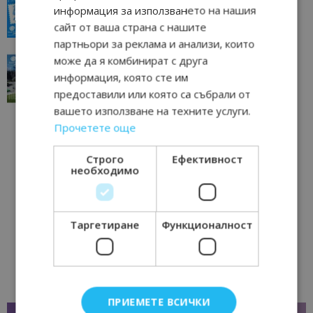
всички времена
информация за използването на нашия
23/06/2026 10:00
Пловдив
сайт от ваша страна с нашите
партньори за реклама и анализи, които
може да я комбинират с друга
“Пощенска картичка от…”: Перник – град на
традициите, културата и вдъхновяващите...
информация, която сте им
17/06/2026 09:01
Перник
предоставили или която са събрали от
вашето използване на техните услуги.
Прочетете още
Строго
Ефективност
необходимо
Таргетиране
Функционалност
ПРИЕМЕТЕ ВСИЧКИ