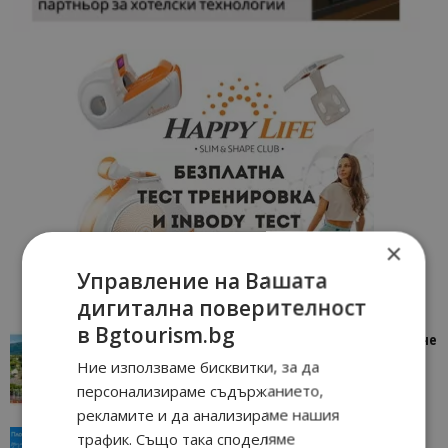
×
Управление на Вашата
дигитална поверителност
в Bgtourism.bg
“Пощенска картичка от…”: Петрич – Изживяване
отвъд очакваното
Ние използваме бисквитки, за да
11/07/2026 11:22
Петрич
персонализираме съдържанието,
рекламите и да анализираме нашия
трафик. Също така споделяме
“Пощенска картичка от…”: Пловдив, градът на