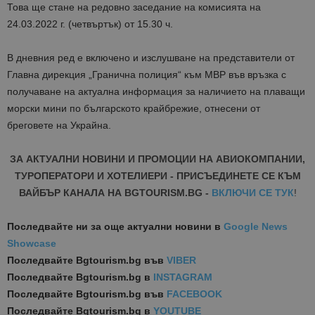
Това ще стане на редовно заседание на комисията на
24.03.2022 г. (четвъртък) от 15.30 ч.
В дневния ред е включено и изслушване на представители от
Главна дирекция „Гранична полиция“ към МВР във връзка с
получаване на актуална информация за наличието на плаващи
морски мини по българското крайбрежие, отнесени от
бреговете на Украйна.
ЗА АКТУАЛНИ НОВИНИ И ПРОМОЦИИ НА АВИОКОМПАНИИ,
ТУРОПЕРАТОРИ И ХОТЕЛИЕРИ - ПРИСЪЕДИНЕТЕ СЕ КЪМ
ВАЙБЪР КАНАЛА НА BGTOURISM.BG -
ВКЛЮЧИ СЕ ТУК
!
Последвайте ни за още актуални новини
в
Google News
Showcase
Последвайте
Bgtourism.bg във
VIBER
Последвайте
Bgtourism.bg в
INSTAGRAM
Последвайте
Bgtourism.bg във
FACEBOOK
Последвайте
Bgtourism.bg в
YOUTUBE