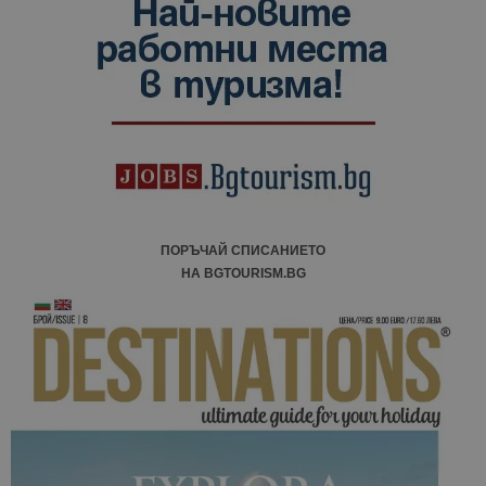
данни за
посетители
сесии и
кампании 
отчетите з
анализ на
сайтовете.
ПОРЪЧАЙ СПИСАНИЕТО
НА BGTOURISM.BG