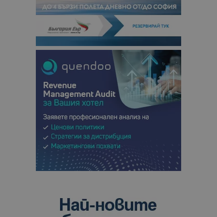
сесии и
кампании 
отчетите з
анализ на
сайтовете.