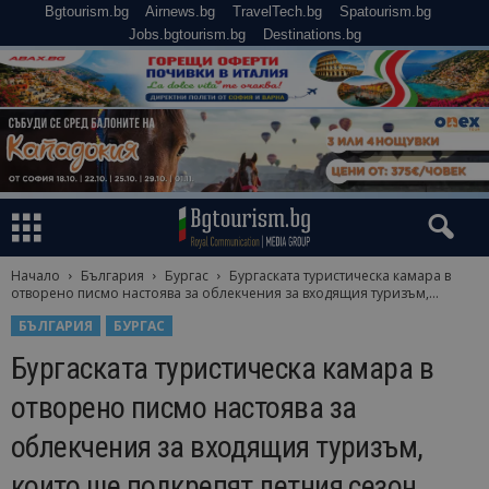
Bgtourism.bg
Airnews.bg
TravelTech.bg
Spatourism.bg
Jobs.bgtourism.bg
Destinations.bg
Начало
България
Бургас
Бургаската туристическа камара в
отворено писмо настоява за облекчения за входящия туризъм,...
БЪЛГАРИЯ
БУРГАС
Бургаската туристическа камара в
отворено писмо настоява за
облекчения за входящия туризъм,
които ще подкрепят летния сезон