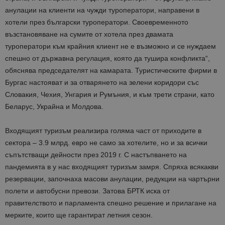
анулации на клиенти на чужди туроператори, направени в
хотели през български туроператори. Своевременното
възстановяване на сумите от хотела през двамата
туроператори към крайния клиент не е възможно и се нуждаем
спешно от държавна регулация, която да тушира конфликта“,
обяснява председателят на камарата. Туристическите фирми в
Бургас настояват и за отварянето на зелени коридори със
Словакия, Чехия, Унгария и Румъния, и към трети страни, като
Беларус, Украйна и Молдова.
Входящият туризъм реализира голяма част от приходите в
сектора – 3.9 млрд. евро не само за хотелите, но и за всички
съпътстващи дейности през 2019 г. С настъпването на
пандемията в у нас входящият туризъм замря. Спряха всякакви
резервации, започнаха масови анулации, редукции на чартърни
полети и автобусни превози. Затова БРТК иска от
правителството и парламента спешно решение и прилагане на
мерките, които ще гарантират летния сезон.