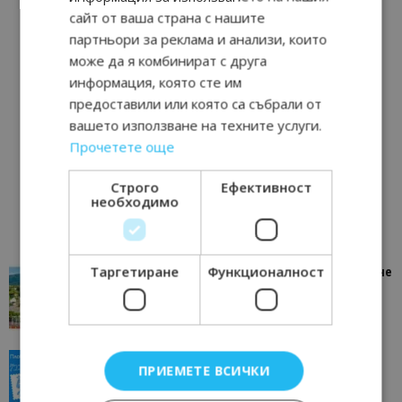
сайт от ваша страна с нашите
партньори за реклама и анализи, които
може да я комбинират с друга
информация, която сте им
предоставили или която са събрали от
вашето използване на техните услуги.
Прочетете още
Строго
Ефективност
необходимо
Таргетиране
Функционалност
“Пощенска картичка от…”: Петрич – Изживяване
отвъд очакваното
11/07/2026 11:22
Петрич
“Пощенска картичка от…”: Пловдив, градът на
ПРИЕМЕТЕ ВСИЧКИ
всички времена
23/06/2026 10:00
Пловдив