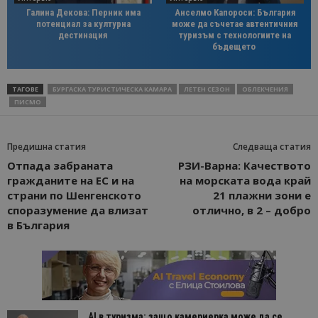
Галина Декова: Перник има
Анселмо Капороси: България
потенциал за културна
може да съчетае автентичния
дестинация
туризъм с технологиите на
бъдещето
ТАГОВЕ
БУРГАСКА ТУРИСТИЧЕСКА КАМАРА
ЛЕТЕН СЕЗОН
ОБЛЕКЧЕНИЯ
ПИСМО
Предишна статия
Следваща статия
Отпада забраната
РЗИ-Варна: Качеството
гражданите на ЕС и на
на морската вода край
страни по Шенгенското
21 плажни зони е
споразумение да влизат
отлично, в 2 – добро
в България
AI в туризма: защо камериерка може да се