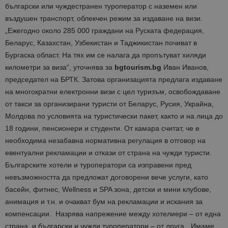
български или чуждестранен туроператор с наземен или
въздушен транспорт, облекчен режим за издаване на визи.
„Ежегодно около 285 000 граждани на Руската федерация,
Беларус, Казахстан, Узбекистан и Таджикистан почиват в
Бургаска област. На тях им се налага да пропътуват хиляди
километри за виза“, уточнява за
bgtourism.bg
Иван Иванов,
председател на БРТК. Затова организацията предлага издаване
на многократни електронни визи с цел туризъм, освобождаване
от такси за организирани туристи от Беларус, Русия, Украйна,
Молдова по условията на туристически пакет, както и на лица до
18 години, пенсионери и студенти. От камара считат, че е
необходима незабавна нормативна регулация в отговор на
евентуални рекламации и откази от страна на чужди туристи.
Българските хотели и туроператори са изправени пред
невъзможността да предложат договорени вече услуги, като
басейн, фитнес, Wellness и SPA зона, детски и мини клубове,
анимация и т.н. и очакват бум на рекламации и искания за
компенсации. Назрява напрежение между хотелиери – от една
страна, и български и чужди туроператори – от друга. „Имаме