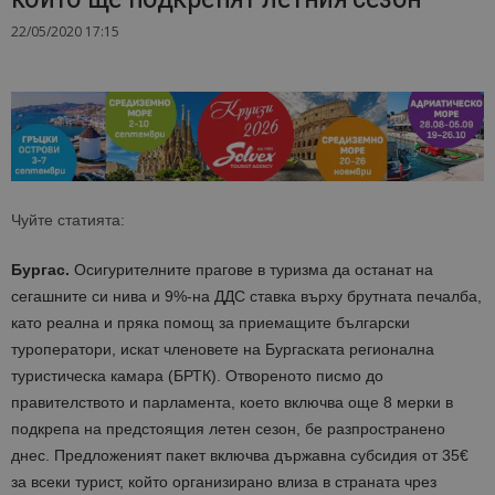
22/05/2020 17:15
Чуйте статията:
Бургас.
Осигурителните прагове в туризма да останат на
сегашните си нива и 9%-на ДДС ставка върху брутната печалба,
като реална и пряка помощ за приемащите български
туроператори, искат членовете на Бургаската регионална
туристическа камара (БРТК). Отвореното писмо до
правителството и парламента, което включва още 8 мерки в
подкрепа на предстоящия летен сезон, бе разпространено
днес. Предложеният пакет включва държавна субсидия от 35€
за всеки турист, който организирано влиза в страната чрез