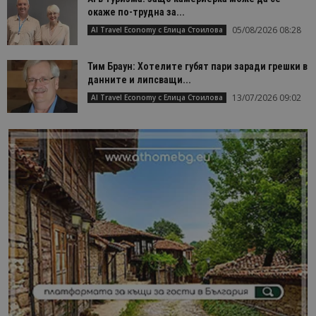
окаже по-трудна за...
05/08/2026 08:28
AI Travel Economy с Елица Стоилова
Тим Браун: Хотелите губят пари заради грешки в
данните и липсващи...
13/07/2026 09:02
AI Travel Economy с Елица Стоилова