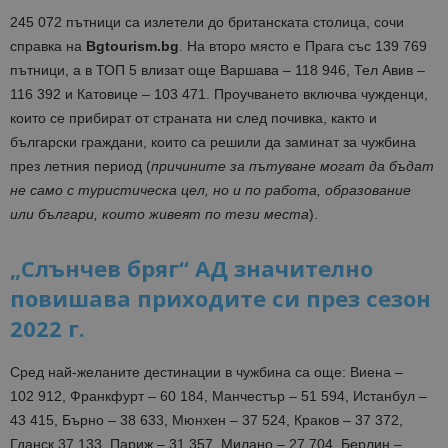
245 072 пътници са излетели до британската столица, сочи
справка на
Bgtourism.bg
. На второ място е Прага със 139 769
пътници, а в ТОП 5 влизат още Варшава – 118 946, Тел Авив –
116 392 и Катовице – 103 471. Проучването включва чужденци,
които се прибират от страната ни след почивка, както и
български граждани, които са решили да заминат за чужбина
през летния период (
причините за пътуване могат да бъдат
не само с туристическа цел, но и по работа, образование
или българи, които живеят по тези места
).
„Слънчев бряг“ АД значително
повишава приходите си през сезон
2022 г.
Сред най-желаните дестинации в чужбина са още: Виена –
102 912, Франкфурт – 60 184, Манчестър – 51 594, Истанбул –
43 415, Бърно – 38 633, Мюнхен – 37 524, Краков – 37 372,
Гданск 37 133, Париж – 31 357, Милано – 27 704, Берлин –