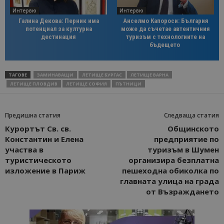
Интервю
Интервю
Галина Декова: Перник има
Анселмо Капороси: България
потенциал за културна
може да съчетае автентичния
дестинация
туризъм с технологиите на
бъдещето
ТАГОВЕ
ЗАМИНАВАЩИ
ЛЕТИЩЕ БУРГАС
ЛЕТИЩЕ ВАРНА
ЛЕТИЩЕ ПЛОВДИВ
ЛЕТИЩЕ СОФИЯ
ПЪТНИЦИ
Предишна статия
Следваща статия
Курортът Св. св.
Общинското
Константин и Елена
предприятие по
участва в
туризъм в Шумен
туристическото
организира безплатна
изложение в Париж
пешеходна обиколка по
главната улица на града
от Възраждането