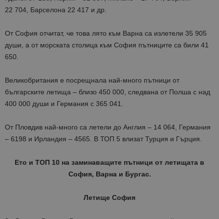
22 704, Барселона 22 417 и др.
От София отчитат, че това лято към Варна са излетели 35 905
души, а от морската столица към София пътниците са били 41
650.
Великобритания е посрещнала най-много пътници от
българските летища – близо 450 000, следвана от Полша с над
400 000 души и Германия с 365 041.
От Пловдив най-много са летели до Англия – 14 064, Германия
– 6198 и Ирландия – 4565. В ТОП 5 влизат Турция и Гърция.
Ето и ТОП 10 на заминаващите пътници от летищата в
София, Варна и Бургас.
Летище София