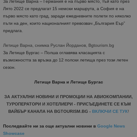
За Летище Варна – Германия е на първо място, тъй като през
Лято 2022 се предлагат 15 немски маршрута, а София е на
първо място като град, заради ежедневните полети по няколко
пъти на ден, които националният превозвач „България Еър”
предлага.
Летище Варна, снимка Руслан Йорданов, Bgtourism.bg
За Летище Бургас – Полша оглавява класацията с
възможността за връзка до 12 полски летища през този летен
сезон.
Летище Варна и Летище Бургас
ЗА АКТУАЛНИ НОВИНИ И ПРОМОЦИИ НА АВИОКОМПАНИИ,
ТУРОПЕРАТОРИ И ХОТЕЛИЕРИ - ПРИСЪЕДИНЕТЕ СЕ КЪМ
ВАЙБЪР КАНАЛА НА BGTOURISM.BG -
ВКЛЮЧИ СЕ ТУК
!
Последвайте ни за още актуални новини
в
Google News
Showcase