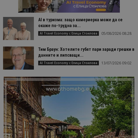
AI в туризма: защо камериерка може да се
окаже по-трудна за...
05/08/2026 08:28
AI Travel Economy с Елица Стоилова
Тим Браун: Хотелите губят пари заради грешки в
данните и липсващи...
13/07/2026 09:02
AI Travel Economy с Елица Стоилова