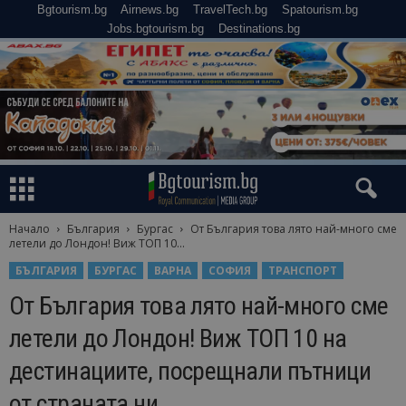
Bgtourism.bg
Airnews.bg
TravelTech.bg
Spatourism.bg
Jobs.bgtourism.bg
Destinations.bg
Начало
България
Бургас
От България това лято най-много сме
летели до Лондон! Виж ТОП 10...
БЪЛГАРИЯ
БУРГАС
ВАРНА
СОФИЯ
ТРАНСПОРТ
От България това лято най-много сме
летели до Лондон! Виж ТОП 10 на
дестинациите, посрещнали пътници
от страната ни