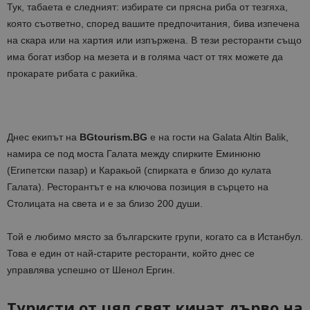
Тук, табаета е следният: избирате си прясна риба от тезгяха,
която съответно, според вашите предпочитания, бива изпечена
на скара или на хартия или изпържена. В тези ресторанти също
има богат избор на мезета и в голяма част от тях можете да
прокарате рибата с ракийка.
Днес екипът на
BGtourism.BG
e на гости на Galata Altin Balik,
намира се под моста Галата между спирките Еминюню
(Египетски пазар) и Каракьой (спирката е близо до кулата
Галата). Ресторантът е на ключова позиция в сърцето на
Столицата на света и е за близо 200 души.
Той е любимо място за българските групи, когато са в Истанбул.
Това е един от най-старите ресторанти, който днес се
управлява успешно от Шенол Ергин.
Туристи от цял свят кичат дърво на