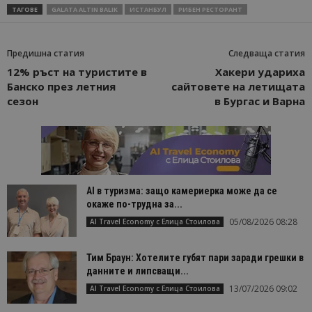
ТАГОВЕ
GALATA ALTIN BALIK
ИСТАНБУЛ
РИБЕН РЕСТОРАНТ
Предишна статия
Следваща статия
12% ръст на туристите в
Хакери удариха
Банско през летния
сайтовете на летищата
сезон
в Бургас и Варна
AI в туризма: защо камериерка може да се
окаже по-трудна за...
05/08/2026 08:28
AI Travel Economy с Елица Стоилова
Тим Браун: Хотелите губят пари заради грешки в
данните и липсващи...
13/07/2026 09:02
AI Travel Economy с Елица Стоилова