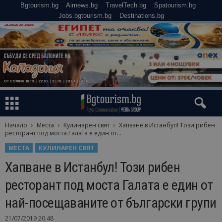
Bgtourism.bg
Airnews.bg
TravelTech.bg
Spatourism.bg
Jobs.bgtourism.bg
Destinations.bg
Начало
Места
Кулинарен свят
Хапване в Истанбул! Този рибен
ресторант под моста Галата е един от...
МЕСТА
КУЛИНАРЕН СВЯТ
Хапване в Истанбул! Този рибен
ресторант под моста Галата е един от
най-посещаваните от български групи
21/07/2019 20:48