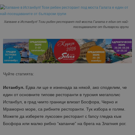
Хапване в Истанбул! Този рибен ресторант под моста Галата е един от най-
посещаваните от български групи
Чуйте статията:
Истанбул.
Едва ли ще е изненада за някой, ако споделим, че
един от основните типове ресторанти в турския мегаполис
Истанбул, в град чиито граници влизат Босфора, Черно и
Мраморно море, са рибните ресторанти. Тук избора е голям.
Можете да изберете луксозен ресторант с fancy гледка към
Босфора или малко рибно “капанче” на брега на Златния рог.