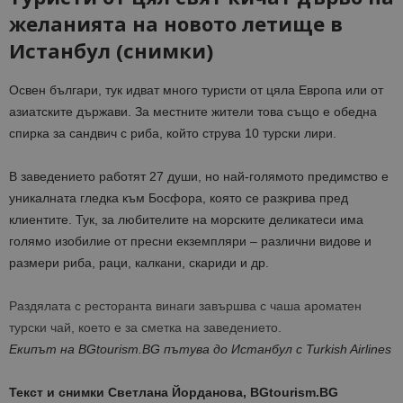
желанията на новото летище в
Истанбул (снимки)
Освен българи, тук идват много туристи от цяла Европа или от
азиатските държави. За местните жители това също е обедна
спирка за сандвич с риба, който струва 10 турски лири.
В заведението работят 27 души, но най-голямото предимство е
уникалната гледка към Босфора, която се разкрива пред
клиентите. Тук, за любителите на морските деликатеси има
голямо изобилие от пресни екземпляри – различни видове и
размери риба, раци, калкани, скариди и др.
Раздялата с ресторанта винаги завършва с чаша ароматен
турски чай, което е за сметка на заведението.
Екипът на BGtourism.BG пътува до Истанбул с Turkish Airlines
Текст и снимки Светлана Йорданова, BGtourism.BG