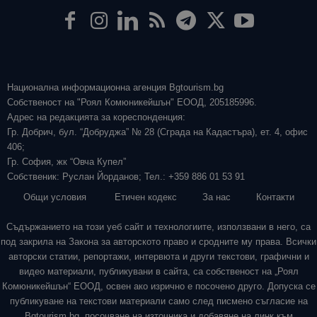
Национална информационна агенция Bgtourism.bg
Собственост на "Роял Комюникейшън" ЕООД, 205185996.
Адрес на редакцията за кореспонденция:
Гр. Добрич, бул. “Добруджа” № 28 (Сграда на Кадастъра), ет. 4, офис
406;
Гр. София, жк “Овча Купел”
Собственик: Руслан Йорданов; Тел.: +359 886 01 53 91
Общи условия
Етичен кодекс
За нас
Контакти
Съдържанието на този уеб сайт и технологиите, използвани в него, са
под закрила на Закона за авторското право и сродните му права. Всички
авторски статии, репортажи, интервюта и други текстови, графични и
видео материали, публикувани в сайта, са собственост на „Роял
Комюникейшън“ ЕООД, освен ако изрично е посочено друго. Допуска се
публикуване на текстови материали само след писмено съгласие на
Bgtourism.bg, посочване на източника и добавяне на линк към