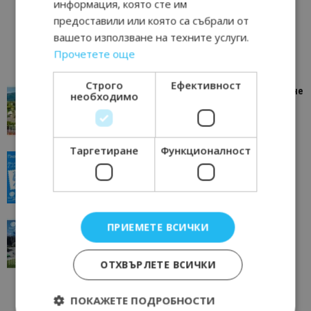
информация, която сте им
предоставили или която са събрали от
вашето използване на техните услуги.
Прочетете още
Строго
Ефективност
“Пощенска картичка от…”: Петрич – Изживяване
необходимо
отвъд очакваното
11/07/2026 11:22
Петрич
Таргетиране
Функционалност
“Пощенска картичка от…”: Пловдив, градът на
всички времена
23/06/2026 10:00
Пловдив
“Пощенска картичка от…”: Перник – град на
ПРИЕМЕТЕ ВСИЧКИ
традициите, културата и вдъхновяващите...
17/06/2026 09:01
Перник
ОТХВЪРЛЕТЕ ВСИЧКИ
ПОКАЖЕТЕ ПОДРОБНОСТИ