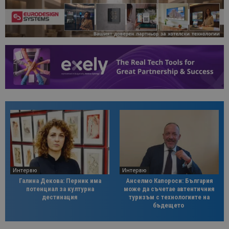
Интервю
Интервю
Галина Декова: Перник има
Анселмо Капороси: България
потенциал за културна
може да съчетае автентичния
дестинация
туризъм с технологиите на
бъдещето