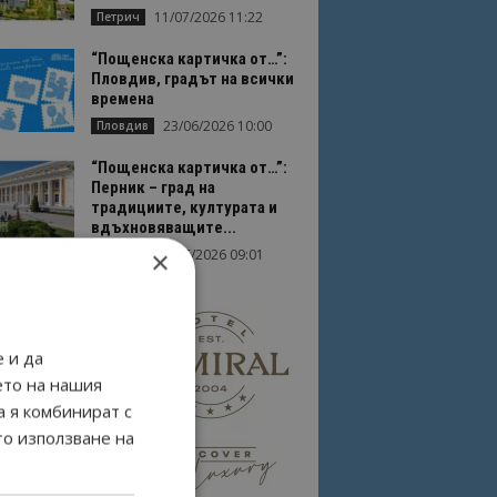
11/07/2026 11:22
Петрич
“Пощенска картичка от…”:
Пловдив, градът на всички
времена
23/06/2026 10:00
Пловдив
“Пощенска картичка от…”:
Перник – град на
традициите, културата и
вдъхновяващите...
×
17/06/2026 09:01
Перник
 и да
ето на нашия
а я комбинират с
то използване на