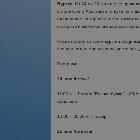
Бургас.
От 24 до 26 юни ще се проведе
остров Света Анастасия. В духа на Ень
плодородие, интересни гости, музикалн
екстракти и мехлеми ще забъркат майст
Посетителите от всеки курс на общински
специалното островно хоро, което ще 
Програма:
24 юни /петък/
11:00 ч. – Ритуал “Еньова булка” – СФА
Халачева
10:00 – 20:00 ч. – Базар.
25 юни /събота/