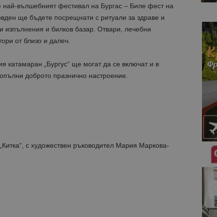
 най-вълшебният фестивал на Бургас – Биле фест на
овден ще бъдете посрещнати с ритуали за здраве и
и изпълнения и билков базар. Отвари, лечебни
ори от близо и далеч.
я катамаран „Бургус“ ще могат да се включат и в
допълни доброто празнично настроение.
 „Китка“, с художествен ръководител Мария Маркова-