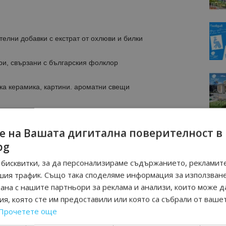
телни добавки с екстрат от охлюви и билки
ри, свързани с българския фолклор
ка керамика, картини. ароматни свещи
териали
е на Вашата дигитална поверителност в
bg
енни камъни
бисквитки, за да персонализираме съдържанието, рекламите
шия трафик. Също така споделяме информация за използван
о, шипков мармалад
рана с нашите партньори за реклама и анализи, които може д
я, която сте им предоставили или която са събрали от ваше
Прочетете още