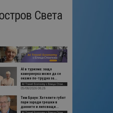
остров Света
AI в туризма: защо
камериерка може да се
окаже по-трудна за...
AI Travel Economy с Елица Стоилова
05/08/2026 08:28
Тим Браун: Хотелите губят
пари заради грешки в
данните и липсващи...
AI Travel Economy с Елица Стоилова