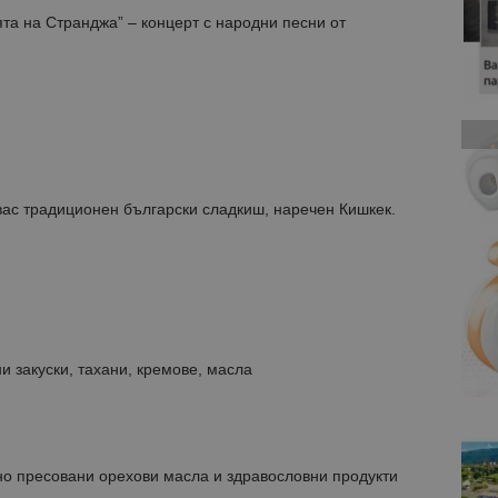
та на Странджа” – концерт с народни песни от
вас традиционен български сладкиш, наречен Кишкек.
ни закуски, тахани, кремове, масла
ено пресовани орехови масла и здравословни продукти