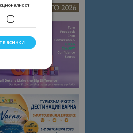
кционалност
ТЕ ВСИЧКИ
елско влизане и
тки.
омните съгласието
квитки на сайта.