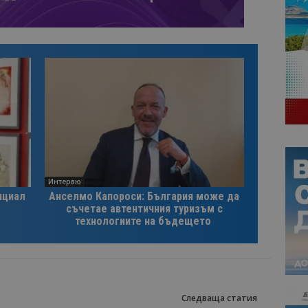
Интервю
нциал
Анселмо Капороси: България може да
съчетае автентичния туризъм с
технологиите на бъдещето
Следваща статия