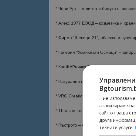
* Чери Арт – колиета и бижута с шевици
* Алекс 1977 ЕООД – козметика и храни
* Фирма “Шевица 21”, облекла и сувени
* Галерия “Усмихнати Осмици” – авторс
* КниЖАРничка Ъгълче за хоби, арт ма
Управлени
* Натурални сапуни “Красива”
Bgtourism.
* VRG Creations – бижута с полускъпоц
Ние използваме 
анализираме на
* Thracian Legends organic wines – вин
сайт от ваша ст
друга информаци
* Пъстрото – бижута, дървени играчки
техните услуги.