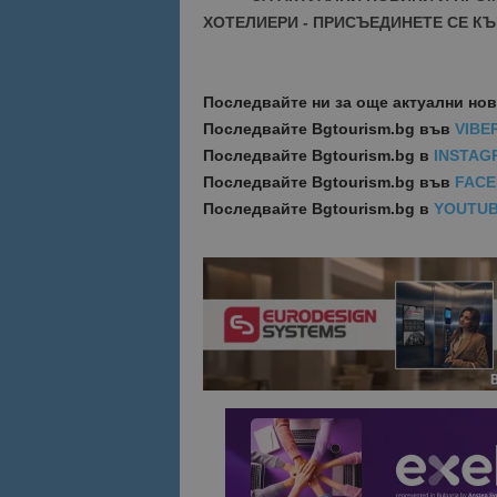
ХОТЕЛИЕРИ - ПРИСЪЕДИНЕТЕ СЕ КЪ
Име
Име
sc_is_visitor_uniq
is_visitor_unique
Последвайте ни за още актуални но
Последвайте
Bgtourism.bg във
VIBE
Последвайте
Bgtourism.bg в
INSTAG
is_unique
Последвайте
Bgtourism.bg във
FAC
Последвайте
Bgtourism.bg в
YOUTU
_ga_B09EBBY8PY
_ga_WXPDN4HSCV
_ga_FK650GXHRZ
_ga