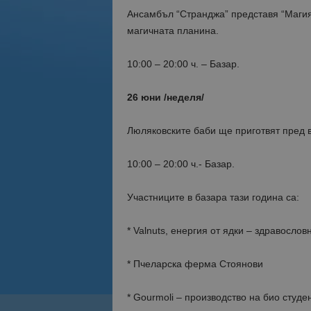
Ансамбъл “Странджа” представя “Магия
магичната планина.
10:00 – 20:00 ч. – Базар.
26 юни /неделя/
Люляковските баби ще приготвят пред 
10:00 – 20:00 ч.- Базар.
Участниците в базара тази година са:
* Valnuts, енергия от ядки – здравослов
* Пчеларска ферма Стоянови
* Gourmoli – производство на био студ