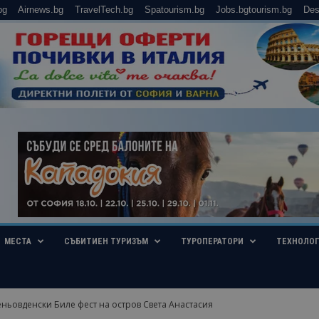
bg
Airnews.bg
TravelTech.bg
Spatourism.bg
Jobs.bgtourism.bg
Des
МЕСТА
СЪБИТИЕН ТУРИЗЪМ
ТУРОПЕРАТОРИ
ТЕХНОЛО
ньовденски Биле фест на остров Света Анастасия