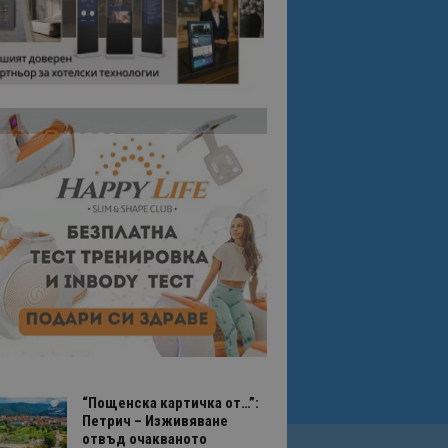
“Пощенска картичка от…”:
Петрич – Изживяване
отвъд очакваното