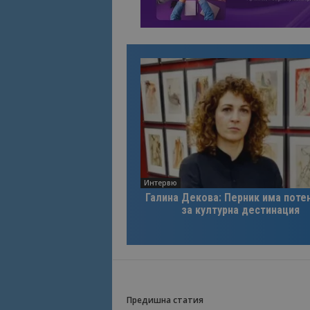
Интервю
Галина Декова: Перник има поте
за културна дестинация
Предишна статия