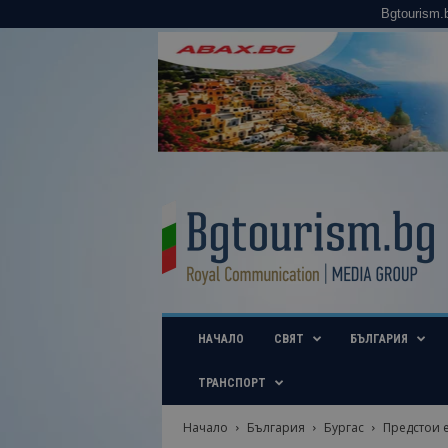
Bgtourism.
B
g
t
o
u
r
i
НАЧАЛО
СВЯТ
БЪЛГАРИЯ
s
m
.
ТРАНСПОРТ
b
g
Начало
България
Бургас
Предстои е
–