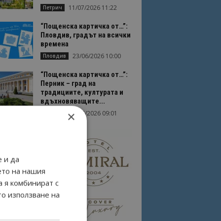
11/07/2026 11:22
Петрич
“Пощенска картичка от…”:
Пловдив, градът на всички
времена
23/06/2026 10:00
Пловдив
“Пощенска картичка от…”:
Перник – град на
традициите, културата и
вдъхновяващите...
×
17/06/2026 09:01
Перник
 и да
ето на нашия
а я комбинират с
то използване на