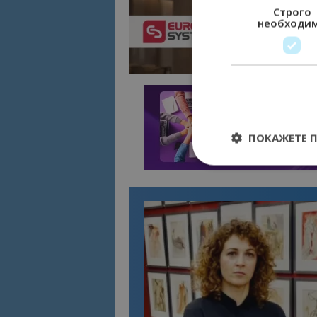
Строго
необходи
ПОКАЖЕТЕ 
Строго необходимит
управление на акау
Име
cookie_notice_acc