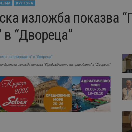
РИЗЪМ
КУЛТУРА
ска изложба показва 
” в “Двореца”
ро-френска изложба показва “Пробуждането на природата” в “Двореца”