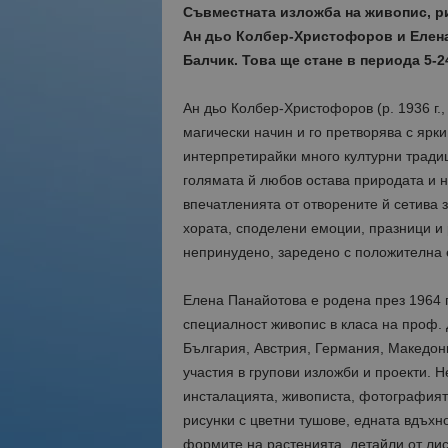
Съвместната изложба на живопис, р
Ан дьо Колбер-Христофоров и Елена
Балчик. Това ще стане в периода 5-2
Ан дьо Колбер-Христофоров (р. 1936 г.,
магически начин и го претворява с ярки
интерпретирайки много културни традиц
голямата й любов остава природата и н
впечатленията от отворените й сетива 
хората, споделени емоции, празници и 
непринудено, заредено с положителна 
Елена Панайотова е родена през 1964 
специалност живопис в класа на проф. 
България, Австрия, Германия, Македони
участия в групови изложби и проекти. Н
инсталацията, живописта, фотографият
рисунки с цветни тушове, едната вдъхно
формите на растенията, детайли от лис