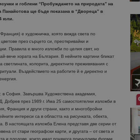
исунки и гоблени “Пробуждането на природата” на
 Панайотова ще бъде показана в “Двореца” в
4 юли.
 Франция) е художничка, която вижда света по
 цветове през сърцето си, преоткривайки и
ии. Правила е много изложби по целия свят, но
ай-вече хората на България. В нейните картини бликат
за светлината, колорита, директните преживявания с
ритуали. Въздействието на работите й е директно и
енергия.
г. в София. Завършва Художествена академия,
Д. Добрев през 1989 г. Има 25 самостоятелни изложби в
я, Франция и други страни, както и многобройни
ейните интереси са в областта на рисунката, обекта,
а. В настоящата изложба Елена представя две серии от
вена от стари географски карти, и другата – от света и
та и плодове, които имат понякога причудливи форми,