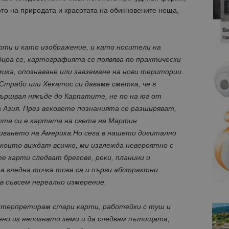
то на природата и красотата на обикновените неща,
рти и като изображение, и като носители на
ира се, картографията се появява по практически
мика, опознаване или завземане на нови територии.
Страбо или Хекатос си даваме сметка, че в
ршвал някъде до Карпатите, не по на юг от
а Азия. През вековете познанията се разширяват,
тта си е картата на света на Мартин
иването на Америка.Но сега в нашето дигитално
които виждат всичко, ми изглежда невероятно с
 карти следват брегове, реки, планини и
 гледна точка това са и първи абстрактни
в съвсем нереално измерение.
интерпретирам стари карти, работейки с туш и
ено из непознати земи и да следвам пътищата,