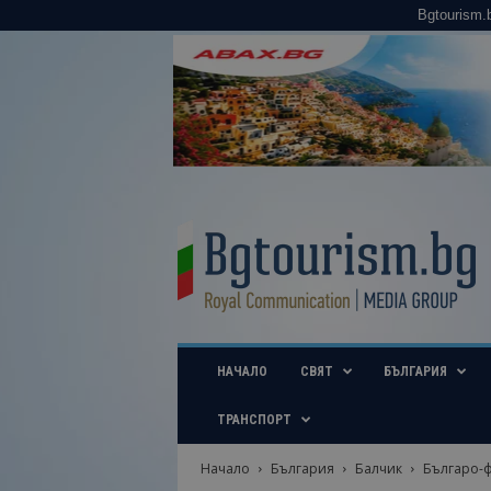
Bgtourism.
B
g
t
o
u
r
i
НАЧАЛО
СВЯТ
БЪЛГАРИЯ
s
m
.
ТРАНСПОРТ
b
g
Начало
България
Балчик
Българо-ф
–