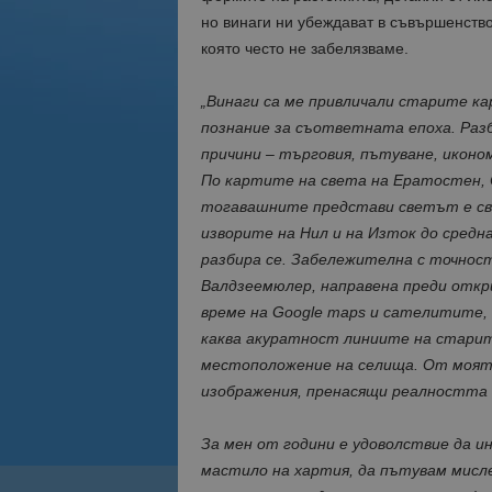
но винаги ни убеждават в съвършенство
която често не забелязваме.
„Винаги са ме привличали старите ка
познание за съответната епоха. Разб
причини – търговия, пътуване, иконо
По картите на света на Ератостен, 
тогавашните представи светът е свъ
изворите на Нил и на Изток до средн
разбира се. Забележителна с точнос
Валдзеемюлер, направена преди откр
време на Google maps и сателитите, 
каква акуратност линиите на старите
местоположение на селища. От моята
изображения, пренасящи реалността 
За мен от години е удоволствие да 
мастило на хартия, да пътувам мисл