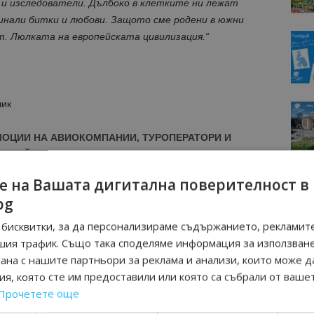
и изследователи. Дълбоко в клетките ни лежат
инали битки и любови. Защото сме родени в южни
т. Люлката на европейската цивилизация.“
чик
МОЦИИ НА АВИОКОМПАНИИ, ТУРОПЕРАТОРИ И
М ВАЙБЪР КАНАЛА НА BGTOURISM.BG -
ВКЛЮЧИ СЕ
ТУК
!
е на Вашата дигитална поверителност в
bg
вини
в
Google News Showcase
R
бисквитки, за да персонализираме съдържанието, рекламите
RAM
шия трафик. Също така споделяме информация за използван
EBOOK
рана с нашите партньори за реклама и анализи, които може д
BE
я, която сте им предоставили или която са събрали от ваше
Прочетете още