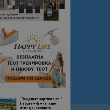
“Пощенска картичка от…”:
Петрич – Изживяване
отвъд очакваното