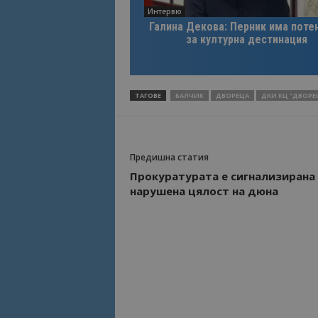
Интервю
Галина Декова: Перник има поте
Име
Име
за културна дестинация
sc_is_visitor_uniq
is_visitor_unique
ТАГОВЕ
БАЛЧИК
ДВОРЕЦА
ДКИ КЦ "ДВОРЕЦ
is_unique
_ga_B09EBBY8PY
Предишна статия
Прокуратурата е сигнализирана 
_ga_WXPDN4HSCV
нарушена цялост на дюна
_ga_FK650GXHRZ
_ga