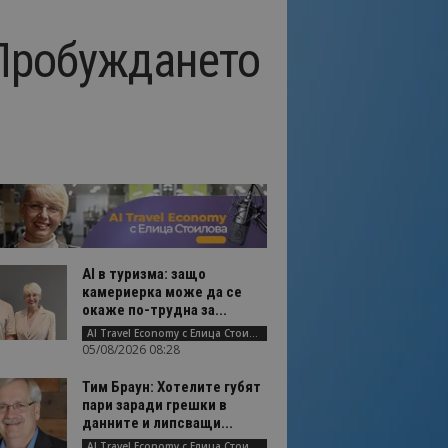
“Пробуждането
AI в туризма: защо
камериерка може да се
окаже по-трудна за...
AI Travel Economy с Елица Стоилова
05/08/2026 08:28
Тим Браун: Хотелите губят
пари заради грешки в
данните и липсващи...
AI Travel Economy с Елица Стоилова