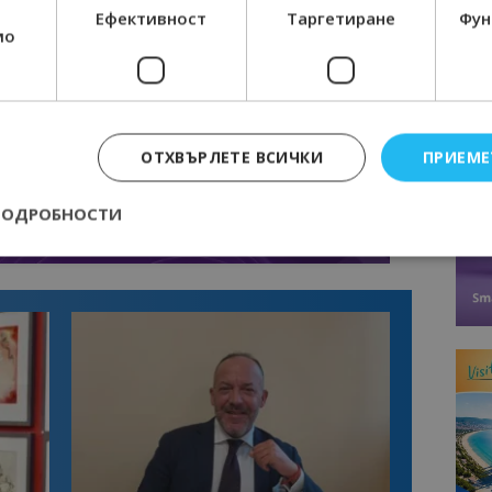
Ефективност
Таргетиране
Фун
мо
ОТХВЪРЛЕТЕ ВСИЧКИ
ПРИЕМЕ
ПОДРОБНОСТИ
Строго необходимо
Ефективност
Таргетиране
Функционалност
е бисквитки позволяват основната функционалност на уебсайта, като потребит
нта. Уебсайтът не може да се използва правилно без строго необходими бискви
Доставчик
/
Валиден
Описание
Домейн
до
epted
lisandraramos.com
7 дни
Тази бисквитка се използва, за да зап
bgtourism.bg
на потребителя за използването на бис