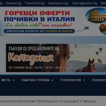
bg
Airnews.bg
TravelTech.bg
Spatourism.bg
Jobs.bgtourism.bg
Des
МЕСТА
СЪБИТИЕН ТУРИЗЪМ
ТУРОПЕРАТОРИ
ТЕХНОЛО
ренска изложба показва “Пробуждането на природата” в “Двореца”