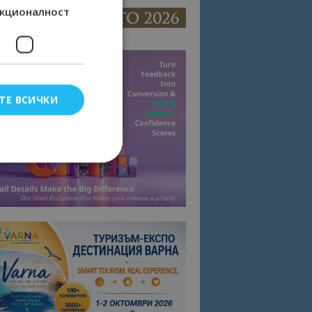
кционалност
ТЕ ВСИЧКИ
елско влизане и
тки.
омните съгласието
квитки на сайта.