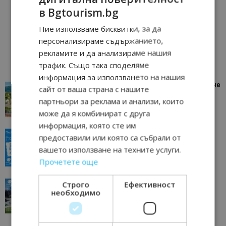
в Bgtourism.bg
Ние използваме бисквитки, за да
персонализираме съдържанието,
рекламите и да анализираме нашия
трафик. Също така споделяме
информация за използването на нашия
“Пощенска картичка от…”: Петрич – Изживяване
сайт от ваша страна с нашите
отвъд очакваното
партньори за реклама и анализи, които
11/07/2026 11:22
Петрич
може да я комбинират с друга
информация, която сте им
“Пощенска картичка от…”: Пловдив, градът на
предоставили или която са събрали от
всички времена
вашето използване на техните услуги.
23/06/2026 10:00
Пловдив
Прочетете още
“Пощенска картичка от…”: Перник – град на
Строго
Ефективност
необходимо
традициите, културата и вдъхновяващите...
17/06/2026 09:01
Перник