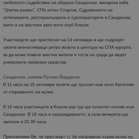
любезното съдействие на община Сандански, винарска изба
“Златен рожен”, СПА хотел Спартак, Сдружението на
хотелиерите, ресторантьорите и туроператорите в Сандански,
както и на местния авто мото клуб Класик.
Участниците ще пристигнат на 14 октомври и ще подредят
своите впечатляващи ретро возила в центъра на СПА курорта,
за да може повече местни жители и гости на града да видят
уникалните превозни средства.
Сандански, снимка Руслан Йорданов
В 11 часа на 15 октомври колите ще тръгнат към село Капатово
от откриването на музея.
В 16 часа участниците в Класик кар тур ще потеглят отново към
Сандански. В 18 часа е награждаването, а гала-вечерята ще
започне в 20.30 часа.
Припомняме Ви, че през март т.г. бе направена първа копка на