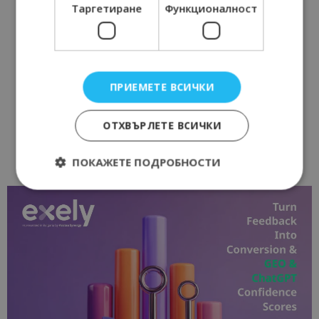
Таргетиране
Функционалност
ПРИЕМЕТЕ ВСИЧКИ
ОТХВЪРЛЕТЕ ВСИЧКИ
ПОКАЖЕТЕ ПОДРОБНОСТИ
Строго необходимо
Ефективност
Таргетиране
Функционалност
Строго необходимите бисквитки позволяват
основната функционалност на уебсайта, като
потребителско влизане и управление на
акаунта. Уебсайтът не може да се използва
правилно без строго необходими бисквитки.