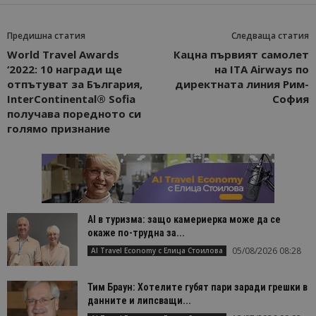
Предишна статия
Следваща статия
World Travel Awards
Кацна първият самолет
‘2022: 10 награди ще
на ITA Airways по
отпътуват за България,
директната линия Рим-
InterContinental® Sofia
София
получава поредното си
голямо признание
AI в туризма: защо камериерка може да се
окаже по-трудна за...
05/08/2026 08:28
AI Travel Economy с Елица Стоилова
Тим Браун: Хотелите губят пари заради грешки в
данните и липсващи...