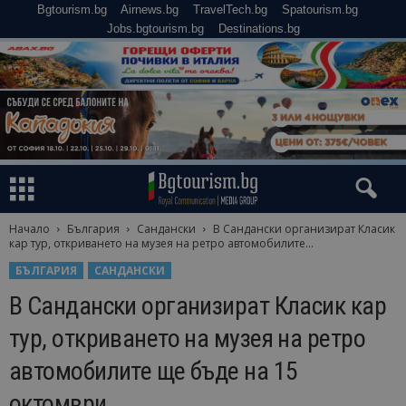
Bgtourism.bg
Airnews.bg
TravelTech.bg
Spatourism.bg
Jobs.bgtourism.bg
Destinations.bg
Начало
България
Сандански
В Сандански организират Класик
кар тур, откриването на музея на ретро автомобилите...
БЪЛГАРИЯ
САНДАНСКИ
В Сандански организират Класик кар
тур, откриването на музея на ретро
автомобилите ще бъде на 15
октомври