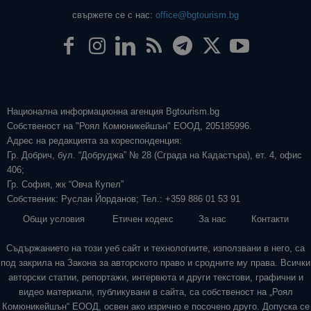
свържете се с нас:
office@bgtourism.bg
Национална информационна агенция Bgtourism.bg
Собственост на "Роял Комюникейшън" ЕООД, 205185996.
Адрес на редакцията за кореспонденция:
Гр. Добрич, бул. “Добруджа” № 28 (Сграда на Кадастъра), ет. 4, офис
406;
Гр. София, жк “Овча Купел”
Собственик: Руслан Йорданов; Тел.: +359 886 01 53 91
Общи условия
Етичен кодекс
За нас
Контакти
Съдържанието на този уеб сайт и технологиите, използвани в него, са
под закрила на Закона за авторското право и сродните му права. Всички
авторски статии, репортажи, интервюта и други текстови, графични и
видео материали, публикувани в сайта, са собственост на „Роял
Комюникейшън“ ЕООД, освен ако изрично е посочено друго. Допуска се