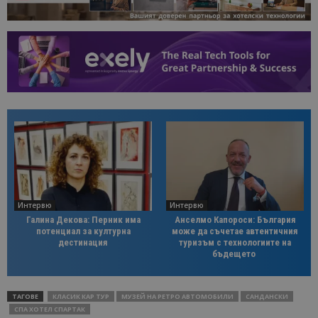
Интервю
Интервю
Галина Декова: Перник има
Анселмо Капороси: България
потенциал за културна
може да съчетае автентичния
дестинация
туризъм с технологиите на
бъдещето
ТАГОВЕ
КЛАСИК КАР ТУР
МУЗЕЙ НА РЕТРО АВТОМОБИЛИ
САНДАНСКИ
СПА ХОТЕЛ СПАРТАК