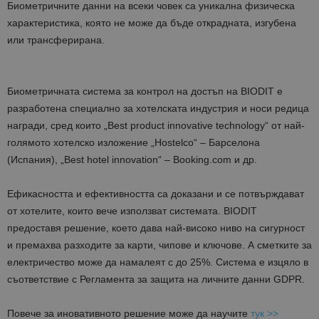
Биометричните данни на всеки човек са уникална физическа
характеристика, която не може да бъде открадната, изгубена
или трансферирана.
Биометричната система за контрол на достъп на BIODIT е
разработена специално за хотелската индустрия и носи редица
награди, сред които „Best product innovative technology“ от най-
голямото хотелско изложение „Hostelco“ – Барселона
(Испания), „Best hotel innovation“ – Booking.com и др.
Ефикасността и ефективността са доказани и се потвърждават
от хотелите, които вече използват системата. BIODIT
предоставя решение, което дава най-високо ниво на сигурност
и премахва разходите за карти, чипове и ключове. А сметките за
електричество може да намалеят с до 25%. Система е изцяло в
съответствие с Регламента за защита на личните данни GDPR.
Повече за иновативното решение може да научите
тук >>