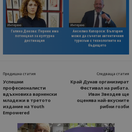
Интервю
Интервю
Галина Декова: Перник има
Анселмо Капороси: България
потенциал за културна
може да съчетае автентичния
дестинация
туризъм с технологиите на
бъдещето
Предишна статия
Следваща статия
Успешни
Край Дунав организират
професионалисти
Фестивал на рибата.
вдъхновиха варненски
Иван Звездев ще
младежи в третото
оценява най-вкусните
издание на Youth
рибни гозби
Empowered