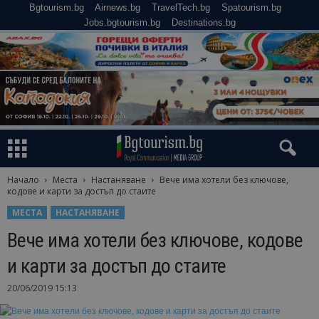
Bgtourism.bg
Airnews.bg
TravelTech.bg
Spatourism.bg
Jobs.bgtourism.bg
Destinations.bg
Начало
Места
Настаняване
Вече има хотели без ключове,
кодове и карти за достъп до стаите
МЕСТА
НАСТАНЯВАНЕ
Вече има хотели без ключове, кодове
и карти за достъп до стаите
20/06/2019 15:13