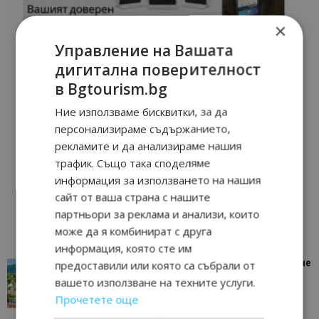
×
Управление на Вашата
дигитална поверителност
в Bgtourism.bg
Ние използваме бисквитки, за да
персонализираме съдържанието,
рекламите и да анализираме нашия
трафик. Също така споделяме
информация за използването на нашия
сайт от ваша страна с нашите
партньори за реклама и анализи, които
може да я комбинират с друга
информация, която сте им
“Пощенска картичка от…”: Петрич – Изживяване
предоставили или която са събрали от
отвъд очакваното
вашето използване на техните услуги.
11/07/2026 11:22
Петрич
Прочетете още