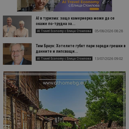
AI в туризма: защо камериерка може да се
окаже по-трудна за...
05/08/2026 08:28
AI Travel Economy с Елица Стоилова
Тим Браун: Хотелите губят пари заради грешки в
данните и липсващи...
13/07/2026 09:02
AI Travel Economy с Елица Стоилова