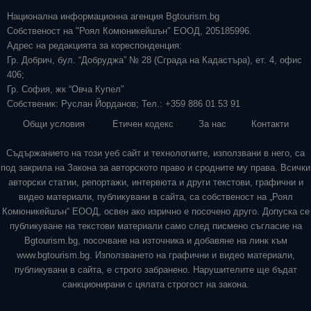
Национална информационна агенция Bgtourism.bg
Собственост на "Роял Комюникейшън" ЕООД, 205185996.
Адрес на редакцията за кореспонденция:
Гр. Добрич, бул. “Добруджа” № 28 (Сграда на Кадастъра), ет. 4, офис
406;
Гр. София, жк “Овча Купел”
Собственик: Руслан Йорданов; Тел.: +359 886 01 53 91
Общи условия
Етичен кодекс
За нас
Контакти
Съдържанието на този уеб сайт и технологиите, използвани в него, са
под закрила на Закона за авторското право и сродните му права. Всички
авторски статии, репортажи, интервюта и други текстови, графични и
видео материали, публикувани в сайта, са собственост на „Роял
Комюникейшън“ ЕООД, освен ако изрично е посочено друго. Допуска се
публикуване на текстови материали само след писмено съгласие на
Bgtourism.bg, посочване на източника и добавяне на линк към
www.bgtourism.bg. Използването на графични и видео материали,
публикувани в сайта, е строго забранено. Нарушителите ще бъдат
санкционирани с цялата строгост на закона.