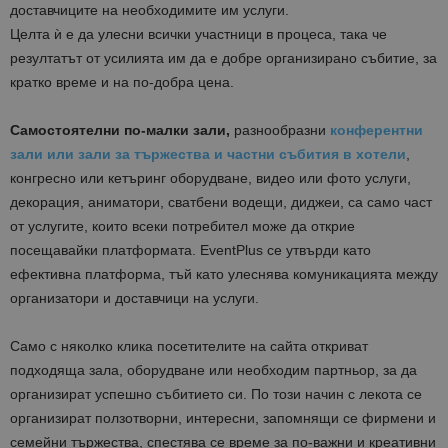
доставчиците на необходимите им услуги.
Целта ѝ е да улесни всички участници в процеса, така че
резултатът от усилията им да е добре организирано събитие, за
кратко време и на по-добра цена.
Самостоятелни по-малки зали,
разнообразни
конферентни
зали или зали за тържества и частни събития в хотели
,
конгресно или кетъринг оборудване, видео или фото услуги,
декорация, аниматори, сватбени водещи, диджеи, са само част
от услугите, които всеки потребител може да открие
посещавайки платформата. EventPlus се утвърди като
ефективна платформа, тъй като улеснява комуникацията между
организатори и доставчици на услуги.
Само с няколко клика посетителите на сайта откриват
подходяща зала, оборудване или необходим партньор, за да
организират успешно събитието си. По този начин с лекота се
организират ползотворни, интересни, запомнящи се фирмени и
семейни тържества, спестява се време за по-важни и креативни