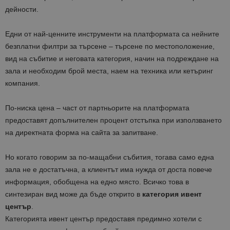
дейности.
Едни от най-ценните инструменти на платформата са нейните
безплатни филтри за търсене – търсене по местоположение,
вид на събитие и неговата категория, начин на подреждане на
зала и необходим брой места, наем на техника или кетъринг
компания.
По-ниска цена – част от партньорите на платформата
предоставят допълнителен процент отстъпка при използването
на директната форма на сайта за запитване.
Но когато говорим за по-мащабни събития, тогава само една
зала не е достатъчна, а клиентът има нужда от доста повече
информация, обобщена на едно място. Всичко това в
синтезиран вид може да бъде открито в
категория ивент
център
.
Категорията ивент център предоставя предимно хотели с