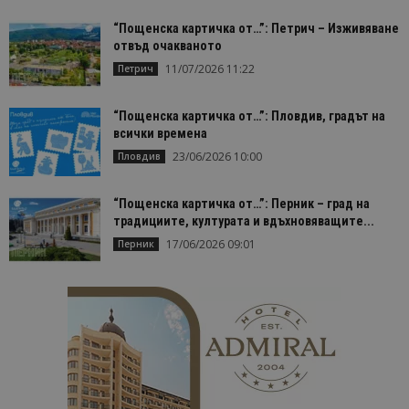
bgtourism.bg
бис
изп
“Пощенска картичка от…”: Петрич – Изживяване
да 
отвъд очакваното
съг
на
11/07/2026 11:22
Петрич
пот
за
изп
на 
“Пощенска картичка от…”: Пловдив, градът на
на 
всички времена
23/06/2026 10:00
Пловдив
“Пощенска картичка от…”: Перник – град на
традициите, културата и вдъхновяващите...
Доставчик
/
Валиден
Име
Описание
Доставчик
Домейн
/
Валиден
до
Име
Описание
17/06/2026 09:01
Перник
Домейн
до
sc_is_visitor_unique
1 година
Използва се
StatCounter
Декларацията за
1 месец
за
is_visitor_unique
Ltd
1 година
Тази бискв
StatCounter
поверителност на Google
съхраняван
.bgtourism.bg
1 месец
се използва
.statcounter.com
на броя
да се опре
посещения.
дали посет
е уникален
сайта чрез
присвоява
уникален
посетител 
помага за
проследяв