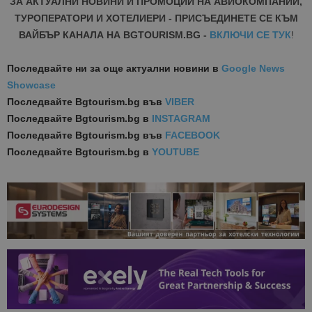
ЗА АКТУАЛНИ НОВИНИ И ПРОМОЦИИ НА АВИОКОМПАНИИ,
ТУРОПЕРАТОРИ И ХОТЕЛИЕРИ - ПРИСЪЕДИНЕТЕ СЕ КЪМ
ВАЙБЪР КАНАЛА НА BGTOURISM.BG -
ВКЛЮЧИ СЕ ТУК
!
Последвайте ни за още актуални новини
в
Google News
Showcase
Последвайте
Bgtourism.bg във
VIBER
Последвайте
Bgtourism.bg в
INSTAGRAM
Последвайте
Bgtourism.bg във
FACEBOOK
Последвайте
Bgtourism.bg в
YOUTUBE