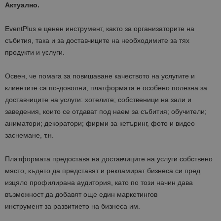
Актуално.
EventPlus е ценен инструмент, както за организаторите на
събития, така и за доставчиците на необходимите за тях
продукти и услуги.
Освен, че помага за повишаване качеството на услугите и
клиентите са по-доволни, платформата е особено полезна за
доставчиците на услуги: хотелите; собственици на зали и
заведения, които се отдават под наем за събития; обучители;
аниматори; декоратори; фирми за кетъринг, фото и видео
заснемане, т.н.
Платформата предоставя на доставчиците на услуги собствено
място, където да представят и рекламират бизнеса си пред
изцяло профилирана аудитория, като по този начин дава
възможност да добавят още един маркетингов
инструмент за развитието на бизнеса им.