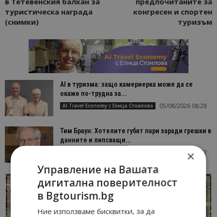
в Тетевенския балкан за
предпочитаните за
туристическа награда
конгресен и спортен
(снимки)
туризъм
AI в туризма: защо камериерка може да се
окаже по-трудна за...
05/08/2026 08:28
AI Travel Economy с Елица Стоилова
Тим Браун: Хотелите губят пари заради грешки в
данните и липсващи...
13/07/2026 09:02
×
AI Travel Economy с Елица Стоилова
Управление на Вашата
дигитална поверителност
в Bgtourism.bg
Ние използваме бисквитки, за да