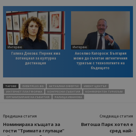
Интервю
Интервю
Галина Декова: Перник има
Анселмо Капороси: България
потенциал за културна
може да съчетае автентичния
дестинация
туризъм с технологиите на
бъдещето
ТАГОВЕ
EVENTPLUS.BG
АКТУАЛНИ ОФЕРТИ
ИВЕНТ ЦЕНТЪР
ИНТЕРНЕТ ПЛАТФОРМА
КОНГРЕСНИ СЪБИТИЯ
КОНФЕРЕНТЕН ТУРИЗЪМ
ОРГАНИЗИРАНЕ НА СЪБИТИЯ
РАЛИЦА ИВАНОВА
Предишна статия
Следваща статия
Номинираха къщата за
Витоша Парк хотел е
гости “Тримата глупаци”
сред най-