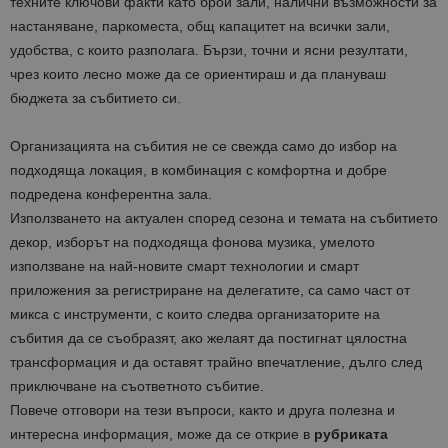
техните ключови факти като брой зали, налични възможности за
настаняване, паркоместа, общ капацитет на всички зали,
удобства, с които разполага. Бързи, точни и ясни резултати,
чрез които лесно може да се ориентираш и да плануваш
бюджета за събитието си.
Организацията на събития не се свежда само до избор на
подходяща локация, в комбинация с комфортна и добре
подредена конферентна зала.
Използването на актуален според сезона и темата на събитието
декор, изборът на подходяща фонова музика, умелото
използване на най-новите смарт технологии и смарт
приложения за регистриране на делегатите, са само част от
микса с инструменти, с които следва организаторите на
събития да се съобразят, ако желаят да постигнат цялостна
трансформация и да оставят трайно впечатление, дълго след
приключване на съответното събитие.
Повече отговори на тези въпроси, както и друга полезна и
интересна информация, може да се открие в
рубриката