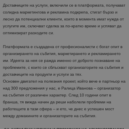
Доставчиците на услуги, включили се в платформата, получават
солидна маркетингова и рекламна подкрепа, стигат бързо и
лесно да потенциални клиенти, които в момента имат нужда от
услугите им, сключват сделка за по-кратко време и успяват да
оптимизират разходите си.
Платформата е създадена от професионалисти с богат опит в
организирането на събития, маркетирането и рекламирането
им. Идеята за нея се ражда именно от доброто познаване на
проблемите, с които се сблъскват организаторите на събития и
доставчиците на продукти и услуги за тях.
Основен двигател на полезния проект, който вече е партньор на
над 300 предложения у нас, е Ралица Иванова – организатор
на събития от различен характер. След 10 години опит в
бранша, тя вижда начин да реши наболели проблеми на
работещите в тази сфера – и ето, че днес е успешен мост
между домакините и организаторите на събития.