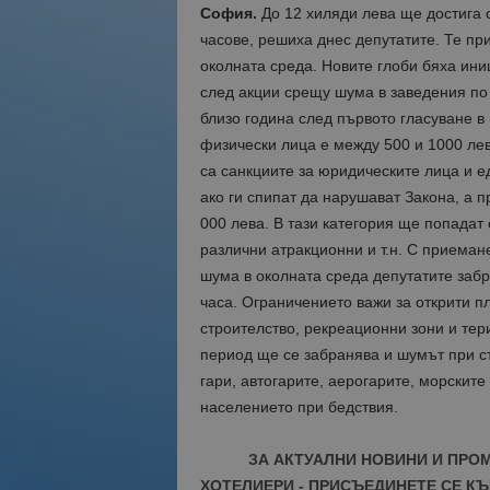
София.
До 12 хиляди лева ще достига 
часове, решиха днес депутатите. Те пр
околната среда. Новите глоби бяха ин
след акции срещу шума в заведения по
близо година след първото гласуване в
физически лица е между 500 и 1000 лев
са санкциите за юридическите лица и е
ако ги спипат да нарушават Закона, а 
000 лева. В тази категория ще попадат 
различни атракционни и т.н. С приемане
шума в околната среда депутатите забр
часа. Ограничението важи за открити п
строителство, рекреационни зони и те
период ще се забранява и шумът при с
гари, автогарите, аерогарите, морските
населението при бедствия.
ЗА АКТУАЛНИ НОВИНИ И ПРО
ХОТЕЛИЕРИ - ПРИСЪЕДИНЕТЕ СЕ КЪ