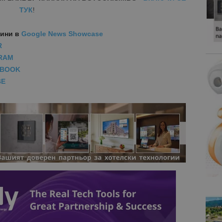
ТУК
!
вини
в
Google News Showcase
R
RAM
EBOOK
BE