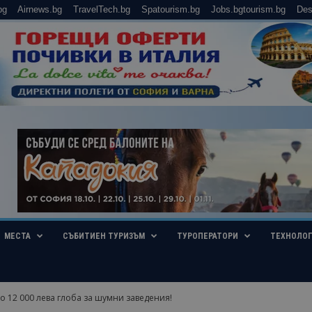
bg
Airnews.bg
TravelTech.bg
Spatourism.bg
Jobs.bgtourism.bg
Des
МЕСТА
СЪБИТИЕН ТУРИЗЪМ
ТУРОПЕРАТОРИ
ТЕХНОЛО
о 12 000 лева глоба за шумни заведения!