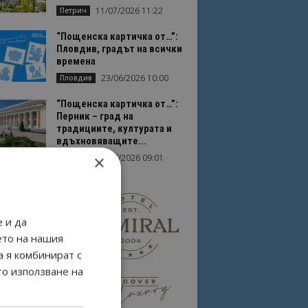
11/07/2026 11:22
Петрич
“Пощенска картичка от…”:
Пловдив, градът на всички
времена
23/06/2026 10:00
Пловдив
“Пощенска картичка от…”:
Перник – град на
традициите, културата и
вдъхновяващите...
×
17/06/2026 09:01
Перник
 и да
ето на нашия
а я комбинират с
то използване на