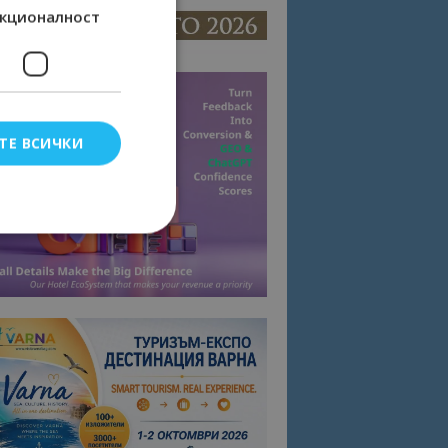
кционалност
ТЕ ВСИЧКИ
елско влизане и
тки.
омните съгласието
квитки на сайта.