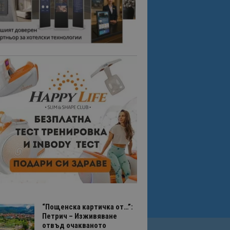
“Пощенска картичка от…”:
Петрич – Изживяване
отвъд очакваното