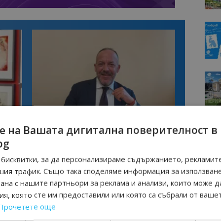
Интервю
е на Вашата дигитална поверителност в
нциал
Анселмо Капороси: България може да
съчетае автентичния туризъм с
bg
технологиите на бъдещето
бисквитки, за да персонализираме съдържанието, рекламите
шия трафик. Също така споделяме информация за използван
 ОКОЛНАТА СРЕДА
ЗАКОН ЗА ШУМА
ШУМНИ ЗАВЕДЕНИЯ
рана с нашите партньори за реклама и анализи, които може д
я, която сте им предоставили или която са събрали от ваше
Прочетете още
Следваща статия