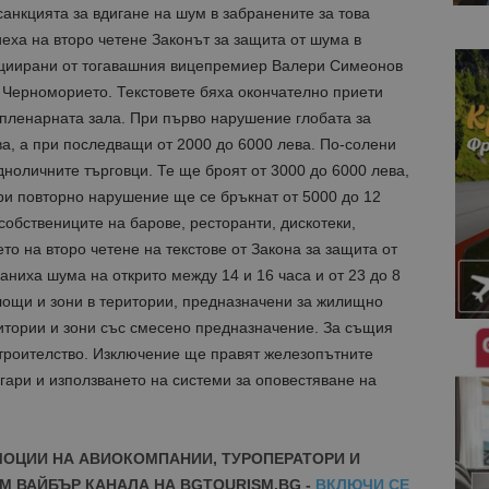
санкцията за вдигане на шум в забранените за това
иеха на второ четене Законът за защита от шума в
ициирани от тогавашния вицепремиер Валери Симеонов
 Черноморието. Текстовете бяха окончателно приети
 пленарната зала. При първо нарушение глобата за
а, а при последващи от 2000 до 6000 лева. По-солени
дноличните търговци. Те ще броят от 3000 до 6000 лева,
при повторно нарушение ще се бръкнат от 5000 до 12
собствениците на барове, ресторанти, дискотеки,
то на второ четене на текстове от Закона за защита от
аниха шума на открито между 14 и 16 часа и от 23 до 8
лощи и зони в територии, предназначени за жилищно
ритории и зони със смесено предназначение. За същия
троителство. Изключение ще правят железопътните
 гари и използването на системи за оповестяване на
МОЦИИ НА АВИОКОМПАНИИ, ТУРОПЕРАТОРИ И
М ВАЙБЪР КАНАЛА НА BGTOURISM.BG -
ВКЛЮЧИ СЕ