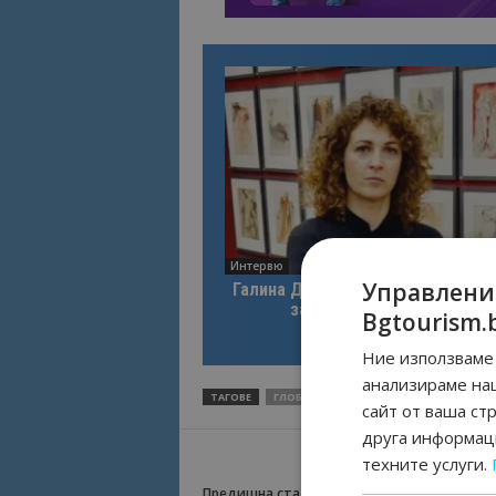
Интервю
Управлени
Галина Декова: Перник има поте
за културна дестинация
Bgtourism.
Ние използваме 
анализираме на
ТАГОВЕ
ГЛОБИ
ЗАКОН ЗА ЗАЩИТА ОТ ШУМА В
сайт от ваша ст
друга информаци
техните услуги.
Предишна статия