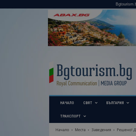
Bgtourism.
B
g
t
o
u
r
i
НАЧАЛО
СВЯТ
БЪЛГАРИЯ
s
m
.
ТРАНСПОРТ
b
g
Начало
Места
Заведения
Решено! Д
–