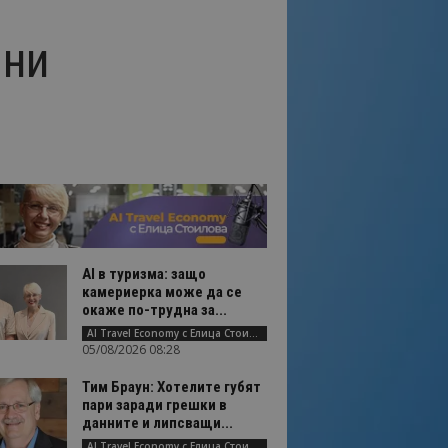
мни
AI в туризма: защо
камериерка може да се
окаже по-трудна за...
AI Travel Economy с Елица Стоилова
05/08/2026 08:28
Тим Браун: Хотелите губят
пари заради грешки в
данните и липсващи...
AI Travel Economy с Елица Стоилова