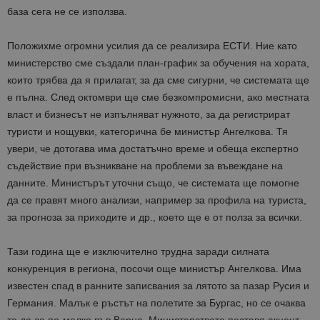
база сега не се използва.
Положихме огромни усилия да се реализира ЕСТИ. Ние като
министерство сме създали план-график за обучения на хората,
които трябва да я прилагат, за да сме сигурни, че системата ще
е пълна. След октомври ще сме безкомпромисни, ако местната
власт и бизнесът не изпълняват нужното, за да регистрират
туристи и нощувки, категорична бе министър Ангелкова. Тя
увери, че дотогава има достатъчно време и обеща експертно
съдействие при възникване на проблеми за въвеждане на
данните. Министърът уточни също, че системата ще помогне
да се правят много анализи, например за профила на туриста,
за прогноза за приходите и др., което ще е от полза за всички.
Тази година ще е изключително трудна заради силната
конкуренция в региона, посочи още министър Ангелкова. Има
известен спад в ранните записвания за лятото за пазар Русия и
Германия. Малък е ръстът на полетите за Бургас, но се очаква