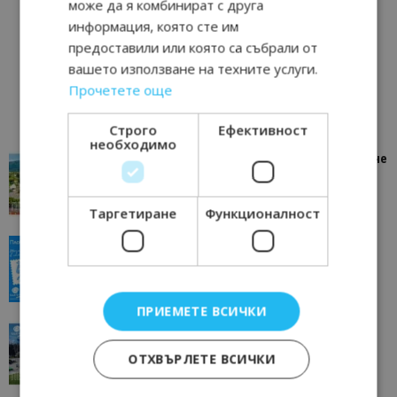
може да я комбинират с друга
информация, която сте им
предоставили или която са събрали от
вашето използване на техните услуги.
Прочетете още
Строго
Ефективност
необходимо
“Пощенска картичка от…”: Петрич – Изживяване
отвъд очакваното
11/07/2026 11:22
Петрич
Таргетиране
Функционалност
“Пощенска картичка от…”: Пловдив, градът на
всички времена
23/06/2026 10:00
Пловдив
ПРИЕМЕТЕ ВСИЧКИ
“Пощенска картичка от…”: Перник – град на
традициите, културата и вдъхновяващите...
ОТХВЪРЛЕТЕ ВСИЧКИ
17/06/2026 09:01
Перник