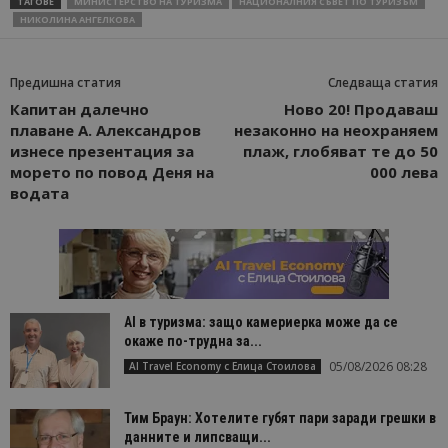
ТАГОВЕ
МИНИСТЕРСТВО НА ТУРИЗМА
НАЦИОНАЛНИЯ СЪВЕТ ПО ТУРИЗЪМ
НИКОЛИНА АНГЕЛКОВА
Предишна статия
Следваща статия
Капитан далечно
Ново 20! Продаваш
плаване А. Александров
незаконно на неохраняем
изнесе презентация за
плаж, глобяват те до 50
морето по повод Деня на
000 лева
водата
AI в туризма: защо камериерка може да се
окаже по-трудна за...
05/08/2026 08:28
AI Travel Economy с Елица Стоилова
Тим Браун: Хотелите губят пари заради грешки в
данните и липсващи...