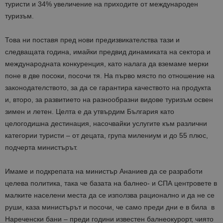
туристи и 34% увеличение на приходите от международен
туризъм.
Това ни поставя пред нови предизвикателства тази и
следващата година, имайки предвид динамиката на сектора и
международната конкуренция, като налага да вземаме мерки
поне в две посоки, посочи тя. На първо място по отношение на
законодателството, за да се гарантира качеството на продукта
и, второ, за развитието на разнообразни видове туризъм освен
зимен и летен. Целта е да утвърдим България като
целогодишна дестинация, насочвайки услугите към различни
категории туристи – от децата, група милениум и до 55 плюс,
подчерта министърът.
Имаме и подкрепата на министър Ананиев да се разработи
целева политика, така че базата на балнео- и СПА центровете в
малките населени места да се използва рационално и да не се
руши, каза министърът и посочи, че само преди дни е в била в
Нареченски бани – преди години известен балнеокурорт, чиято