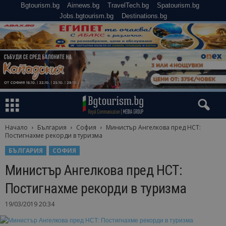
Bgtourism.bg
Airnews.bg
TravelTech.bg
Spatourism.bg
Jobs.bgtourism.bg
Destinations.bg
Начало
България
София
Министър Ангелкова пред НСТ:
Постигнахме рекорди в туризма
БЪЛГАРИЯ
СОФИЯ
Министър Ангелкова пред НСТ:
Постигнахме рекорди в туризма
19/03/2019 20:34