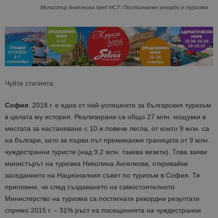
Министър Ангелкова пред НСТ: Постигнахме рекорди в туризма
Чуйте статията:
София
. 2018 г. e една от най-успешните за българския туризъм
в цялата му история. Реализирани са общо 27 млн. нощувки в
местата за настаняване с 10 и повече легла, от които 9 млн. са
на българи, като за първи път преминахме границата от 9 млн.
чуждестранни туристи (над 9,2 млн. такива визити). Това заяви
министърът на туризма Николина Ангелкова, откривайки
заседанието на Националния съвет по туризъм в София. Тя
припомни, че след създаването на самостоятелното
Министерство на туризма са постигнати рекордни резултати
спрямо 2015 г. – 31% ръст на посещенията на чуждестранни