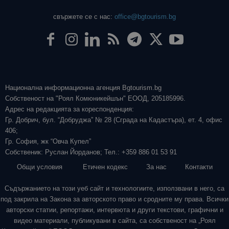
свържете се с нас:
office@bgtourism.bg
Национална информационна агенция Bgtourism.bg
Собственост на "Роял Комюникейшън" ЕООД, 205185996.
Адрес на редакцията за кореспонденция:
Гр. Добрич, бул. “Добруджа” № 28 (Сграда на Кадастъра), ет. 4, офис
406;
Гр. София, жк “Овча Купел”
Собственик: Руслан Йорданов; Тел.: +359 886 01 53 91
Общи условия
Етичен кодекс
За нас
Контакти
Съдържанието на този уеб сайт и технологиите, използвани в него, са
под закрила на Закона за авторското право и сродните му права. Всички
авторски статии, репортажи, интервюта и други текстови, графични и
видео материали, публикувани в сайта, са собственост на „Роял