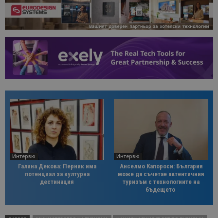
Интервю
Интервю
Галина Декова: Перник има
Анселмо Капороси: България
потенциал за културна
може да съчетае автентичния
дестинация
туризъм с технологиите на
бъдещето