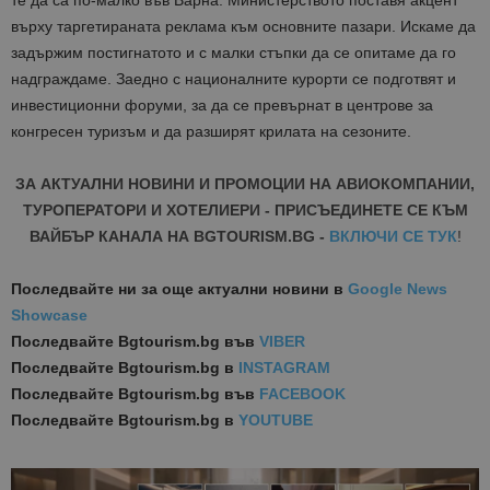
те да са по-малко във Варна. Министерството поставя акцент
върху таргетираната реклама към основните пазари. Искаме да
задържим постигнатото и с малки стъпки да се опитаме да го
надграждаме. Заедно с националните курорти се подготвят и
инвестиционни форуми, за да се превърнат в центрове за
конгресен туризъм и да разширят крилата на сезоните.
ЗА АКТУАЛНИ НОВИНИ И ПРОМОЦИИ НА АВИОКОМПАНИИ,
ТУРОПЕРАТОРИ И ХОТЕЛИЕРИ - ПРИСЪЕДИНЕТЕ СЕ КЪМ
ВАЙБЪР КАНАЛА НА BGTOURISM.BG -
ВКЛЮЧИ СЕ ТУК
!
Последвайте ни за още актуални новини
в
Google News
Showcase
Последвайте
Bgtourism.bg във
VIBER
Последвайте
Bgtourism.bg в
INSTAGRAM
Последвайте
Bgtourism.bg във
FACEBOOK
Последвайте
Bgtourism.bg в
YOUTUBE