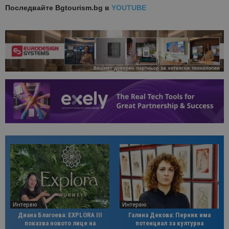
Последвайте
Bgtourism.bg в
YOUTUBE
Интервю
Интервю
Диана Благоева: EXPLORA III
Галина Декова: Перник има
показва новото лице на
потенциал за културна