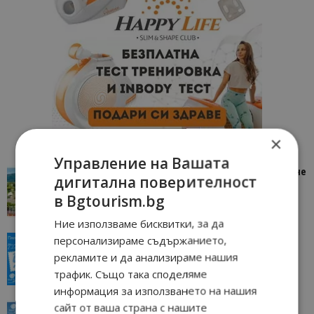
×
Управление на Вашата
“Пощенска картичка от…”: Петрич – Изживяване
дигитална поверителност
отвъд очакваното
в Bgtourism.bg
11/07/2026 11:22
Петрич
Ние използваме бисквитки, за да
персонализираме съдържанието,
“Пощенска картичка от…”: Пловдив, градът на
всички времена
рекламите и да анализираме нашия
23/06/2026 10:00
Пловдив
трафик. Също така споделяме
информация за използването на нашия
сайт от ваша страна с нашите
“Пощенска картичка от…”: Перник – град на