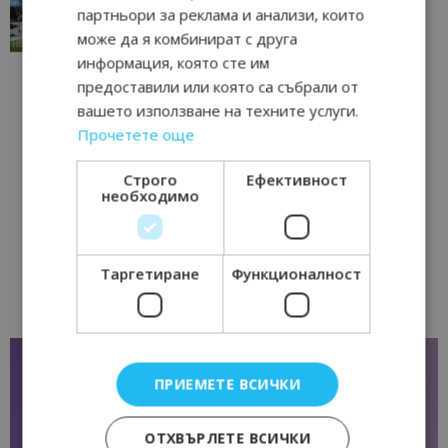
традициите, културата и вдъхновяващите...
партньори за реклама и анализи, които
17/06/2026 09:01
Перник
може да я комбинират с друга
информация, която сте им
предоставили или която са събрали от
вашето използване на техните услуги.
Прочетете още
Строго
Ефективност
необходимо
Таргетиране
Функционалност
ПРИЕМЕТЕ ВСИЧКИ
ОТХВЪРЛЕТЕ ВСИЧКИ