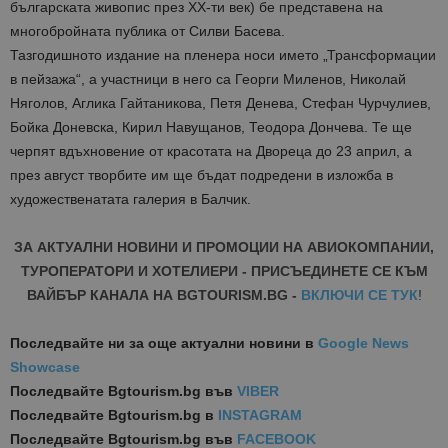
българската живопис през XX-ти век) бе представена на
многобройната публика от Силви Басева.
Тазгодишното издание на пленера носи името „Трансформации
в пейзажа“, а участници в него са Георги Миленов, Николай
Няголов, Аглика Гайтаникова, Петя Денева, Стефан Чурчулиев,
Бойка Доневска, Кирил Навущанов, Теодора Дончева. Те ще
черпят вдъхновение от красотата на Двореца до 23 април, а
през август творбите им ще бъдат подредени в изложба в
художественатата галерия в Балчик.
ЗА АКТУАЛНИ НОВИНИ И ПРОМОЦИИ НА АВИОКОМПАНИИ,
ТУРОПЕРАТОРИ И ХОТЕЛИЕРИ - ПРИСЪЕДИНЕТЕ СЕ КЪМ
ВАЙБЪР КАНАЛА НА BGTOURISM.BG -
ВКЛЮЧИ СЕ ТУК
!
Последвайте ни за още актуални новини
в
Google News
Showcase
Последвайте
Bgtourism.bg във
VIBER
Последвайте
Bgtourism.bg в
INSTAGRAM
Последвайте
Bgtourism.bg във
FACEBOOK