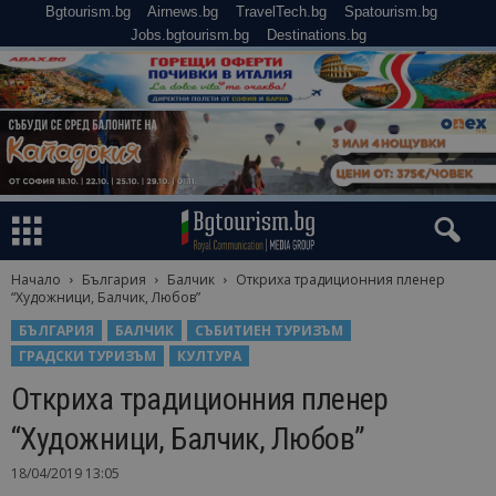
Bgtourism.bg
Airnews.bg
TravelTech.bg
Spatourism.bg
Jobs.bgtourism.bg
Destinations.bg
Начало
България
Балчик
Откриха традиционния пленер
“Художници, Балчик, Любов”
БЪЛГАРИЯ
БАЛЧИК
СЪБИТИЕН ТУРИЗЪМ
ГРАДСКИ ТУРИЗЪМ
КУЛТУРА
Откриха традиционния пленер
“Художници, Балчик, Любов”
18/04/2019 13:05