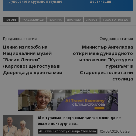
луксозното круизно пътуване
дестинация
ТАГОВЕ
"ХУДОЖНИЦИ
БАЛЧИК
ДВОРЕЦА
ЛЮБОВ
ТИХОТО ГНЕЗДО
Предишна статия
Следваща статия
Ценна изложба на
Министър Ангелкова
Националния музей
откри международното
“Васил Левски”
изложение “Културен
(Карлово) ще гостува в
туризъм” в
Двореца до края на май
Старопрестолната ни
столица
AI в туризма: защо камериерка може да се
окаже по-трудна за...
05/08/2026 08:28
AI Travel Economy с Елица Стоилова