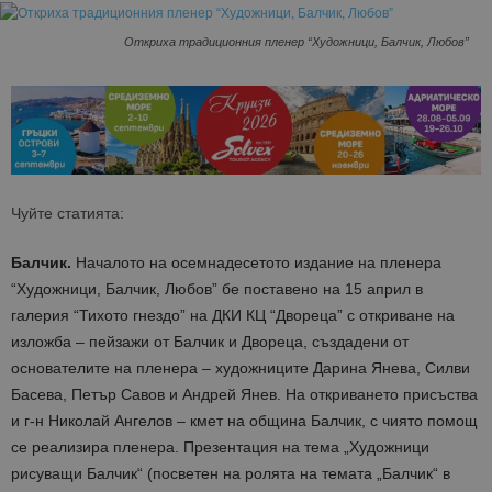
Откриха традиционния пленер “Художници, Балчик, Любов”
Чуйте статията:
Балчик.
Началото на осемнадесетото издание на пленера
“Художници, Балчик, Любов” бе поставено на 15 април в
галерия “Тихото гнездо” на ДКИ КЦ “Двореца” с откриване на
изложба – пейзажи от Балчик и Двореца, създадени от
основателите на пленера – художниците Дарина Янева, Силви
Басева, Петър Савов и Андрей Янев. На откриването присъства
и г-н Николай Ангелов – кмет на община Балчик, с чиято помощ
се реализира пленера. Презентация на тема „Художници
рисуващи Балчик“ (посветен на ролята на темата „Балчик“ в