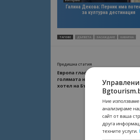
Галина Декова: Перник има поте
за културна дестинация
ТАГОВЕ
ДЪРВЕТА
ЗАСАЖДАНЕ
КАВАРНА
Предишна статия
Eвропа гласува! 6 хотела спорят 
голямата награда за най-добър
Управлени
хотел на България
Bgtourism.
Ние използваме 
анализираме на
сайт от ваша ст
друга информаци
техните услуги.