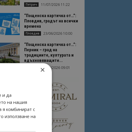
11/07/2026 11:22
Петрич
“Пощенска картичка от…”:
Пловдив, градът на всички
времена
23/06/2026 10:00
Пловдив
“Пощенска картичка от…”:
Перник – град на
традициите, културата и
вдъхновяващите...
×
17/06/2026 09:01
Перник
 и да
ето на нашия
а я комбинират с
то използване на