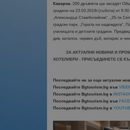
Каварна.
200 дръвчета ще засадят Общ
градини на 23.03.2019г.(събота) от 9:3
„Александър Стамболийски“, „25-ти Сеп
градски парк, „Гората на надеждата“, П
училищата и детските градини. Предвид
див, каталпа, червен дъб, кипарис и чи
ЗА АКТУАЛНИ НОВИНИ И ПРО
ХОТЕЛИЕРИ - ПРИСЪЕДИНЕТЕ СЕ КЪ
Последвайте ни за още актуални но
Последвайте
Bgtourism.bg във
VIBE
Последвайте
Bgtourism.bg в
INSTAG
Последвайте
Bgtourism.bg във
FAC
Последвайте
Bgtourism.bg в
YOUTU