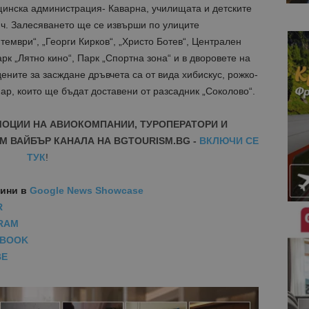
инска администрация- Каварна, училищата и детските
0 ч. Залесяването ще се извърши по улиците
тември“, „Георги Кирков“, „Христо Ботев“, Централен
арк „Лятно кино“, Парк „Спортна зона“ и в дворовете на
ените за засждане дръвчета са от вида хибискус, рожко-
нар, които ще бъдат доставени от разсадник „Соколово“.
МОЦИИ НА АВИОКОМПАНИИ, ТУРОПЕРАТОРИ И
М ВАЙБЪР КАНАЛА НА BGTOURISM.BG -
ВКЛЮЧИ СЕ
ТУК
!
вини
в
Google News Showcase
R
RAM
EBOOK
BE