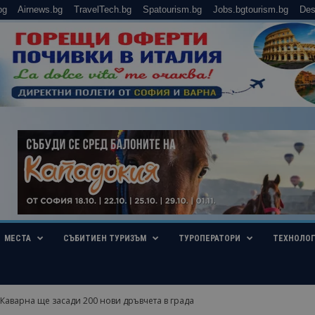
bg
Airnews.bg
TravelTech.bg
Spatourism.bg
Jobs.bgtourism.bg
Des
МЕСТА
СЪБИТИЕН ТУРИЗЪМ
ТУРОПЕРАТОРИ
ТЕХНОЛО
аварна ще засади 200 нови дръвчета в града