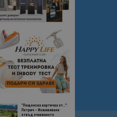
“Пощенска картичка от…”:
Петрич – Изживяване
отвъд очакваното