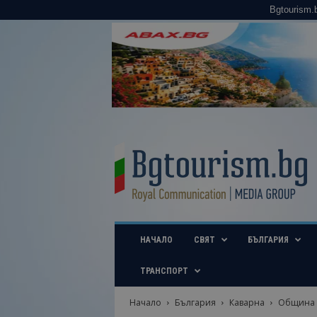
Bgtourism.
B
g
t
o
u
r
i
НАЧАЛО
СВЯТ
БЪЛГАРИЯ
s
m
.
ТРАНСПОРТ
b
g
Начало
България
Каварна
Община К
–