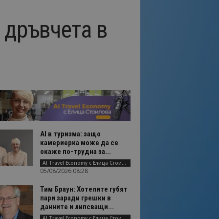
 дръвчета в
AI в туризма: защо
камериерка може да се
окаже по-трудна за...
AI Travel Economy с Елица Стоилова
05/08/2026 08:28
Тим Браун: Хотелите губят
пари заради грешки в
данните и липсващи...
AI Travel Economy с Елица Стоилова