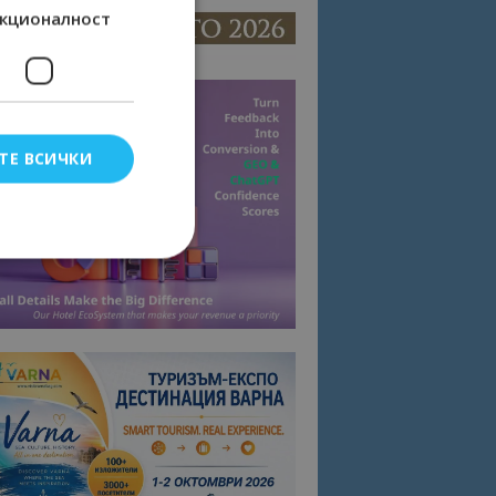
кционалност
ТЕ ВСИЧКИ
елско влизане и
тки.
омните съгласието
квитки на сайта.