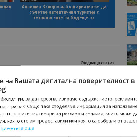
нциал
Анселмо Капороси: България може да
съчетае автентичния туризъм с
технологиите на бъдещето
Следваща статия
за
Курортът “Албена” беше отличен в
Москва от Тез Тур
е на Вашата дигитална поверителност в
bg
бисквитки, за да персонализираме съдържанието, рекламите
шия трафик. Също така споделяме информация за използван
рана с нашите партньори за реклама и анализи, които може д
я, която сте им предоставили или която са събрали от ваше
Прочетете още