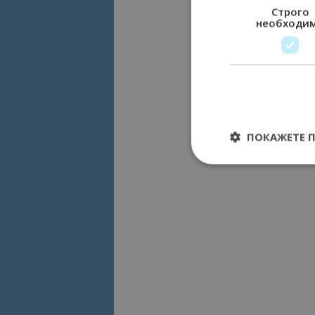
Строго
необходи
ПОКАЖЕТЕ 
Строго необходимит
управление на акау
Име
cookie_notice_acc