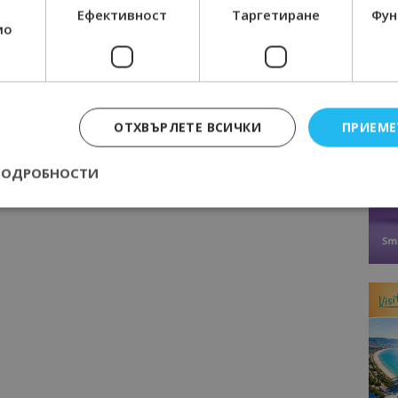
Ефективност
Таргетиране
Фун
мо
ОТХВЪРЛЕТЕ ВСИЧКИ
ПРИЕМЕ
ПОДРОБНОСТИ
Строго необходимо
Ефективност
Таргетиране
Функционалност
е бисквитки позволяват основната функционалност на уебсайта, като потребит
нта. Уебсайтът не може да се използва правилно без строго необходими бискви
Доставчик
/
Валиден
Описание
Домейн
до
epted
lisandraramos.com
7 дни
Тази бисквитка се използва, за да зап
bgtourism.bg
на потребителя за използването на бис