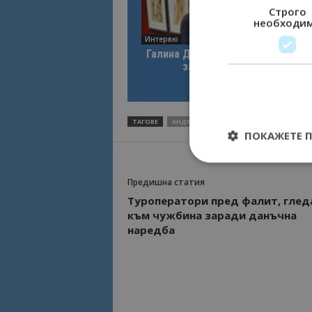
Строго
необходи
Интервю
Галина Декова: Перник има поте
за културна дестинация
ТАГОВЕ
АНДРЕЙ ЕНЕВ
КАВАРНА
КОЛОМАРА
ПОКАЖЕТЕ 
Предишна статия
Туроператори пред фалит, глед
към чужбина заради данъчна
Строго необходимит
управление на акау
наредба
Име
cookie_notice_acc