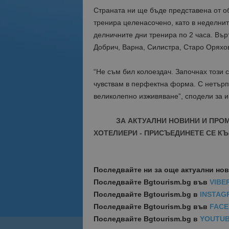
Страната ни ще бъде представена от об
тренира целенасочено, като в неделните
делничните дни тренира по 2 часа. Вър
Добрич, Варна, Силистра, Старо Оряхо
“Не съм бил колоездач. Започнах този с
чувствам в перфектна форма. С нетърп
великолепно изживяване”, сподели за
ЗА АКТУАЛНИ НОВИНИ И ПРО
ХОТЕЛИЕРИ - ПРИСЪЕДИНЕТЕ СЕ КЪ
Последвайте ни за още актуални но
Последвайте
Bgtourism.bg във
VIBE
Последвайте
Bgtourism.bg в
INSTAG
Последвайте
Bgtourism.bg във
FAC
Последвайте
Bgtourism.bg в
YOUTU