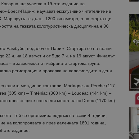
Каварна ще участва в 19-ото издание на
ж-Брест-Париж, научават ексклузивно читателите на
G
. Маршрутът е дълъг 1200 километра, а на старта ще
остта на тежката колотуристическа дисциплина е 90
ето Рамбуйе, недалеч от Париж. Стартира се на вълни
о 22 ч. на 18 август и от 5 до 7 ч. на 19 август. Финалът
часа – в зависимост от избраната стартова група.
ална регистрация и проверка на велосипедите в деня
следните междинни контроли: Mortagne-au-Perche (117
ères (305 km) – Tinténiac (360 km) – Loudéac (444 km) –
ратно през същите населени места плюс Dreux (1170 km).
света. Той се организира веднъж на всеки 4 години,
ие на колопроявата е през далечната 1891 година,
9-ото издание.