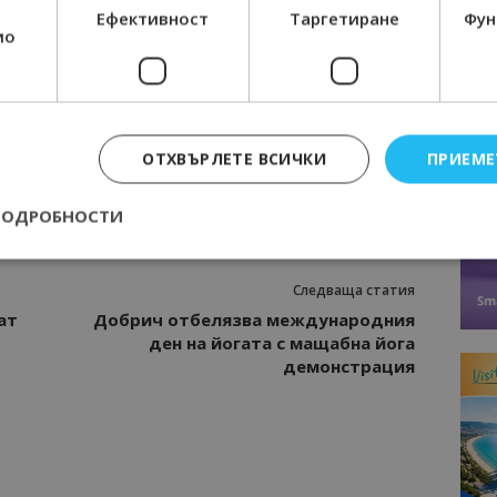
Ефективност
Таргетиране
Фун
мо
Интервю
нциал
Анселмо Капороси: България може да
съчетае автентичния туризъм с
технологиите на бъдещето
ОТХВЪРЛЕТЕ ВСИЧКИ
ПРИЕМЕ
ТОН
ФРАНЦИЯ
ПОДРОБНОСТИ
Следваща статия
Строго необходимо
Ефективност
Таргетиране
Функционалност
ат
Добрич отбелязва международния
ден на йогата с мащабна йога
е бисквитки позволяват основната функционалност на уебсайта, като потребит
нта. Уебсайтът не може да се използва правилно без строго необходими бискви
демонстрация
Доставчик
/
Валиден
Описание
Домейн
до
epted
lisandraramos.com
7 дни
Тази бисквитка се използва, за да зап
bgtourism.bg
на потребителя за използването на бис