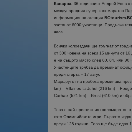
Каварна.
36-годишният Андрей Енев от 
международния супер коломаратон Пари
информационна агенция
BGtourism.B
застанат 6000 участници. Продължителн
часа.
Всички колоездачи ще тръгнат от градч
от 300 човека на всеки 15 минути от 16 д
е на същото място след 80, 84, или 90 
Участниците трябва да преминат офици
преди старта – 17 август.
Маршрутът на пробега преминава през 
km) – Villaines-la-Juhel (216 km) – Foug
Carhaix (521 km) – Brest (610 km) и об
Това е най-престижният коломаратон в 
като Олимпийските игри. Първото издан
преди 128 години. Това ще бъде едва 1