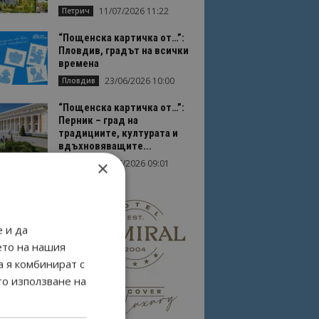
11/07/2026 11:22
Петрич
“Пощенска картичка от…”:
Пловдив, градът на всички
времена
23/06/2026 10:00
Пловдив
“Пощенска картичка от…”:
Перник – град на
традициите, културата и
вдъхновяващите...
×
17/06/2026 09:01
Перник
 и да
ето на нашия
а я комбинират с
то използване на