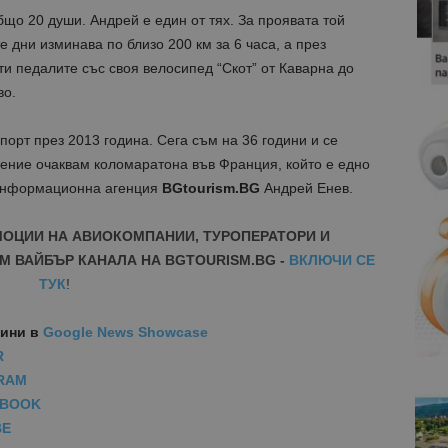
що 20 души. Андрей е един от тях. За проявата той
 дни изминава по близо 200 км за 6 часа, а през
ти педалите със своя велосипед “Скот” от Каварна до
во.
порт през 2013 година. Сега съм на 36 години и се
ение очаквам коломаратона във Франция, който е едно
 информационна агенция
BGtourism.BG
Андрей Енев.
МОЦИИ НА АВИОКОМПАНИИ, ТУРОПЕРАТОРИ И
М ВАЙБЪР КАНАЛА НА BGTOURISM.BG -
ВКЛЮЧИ СЕ
ТУК
!
вини
в
Google News Showcase
R
RAM
EBOOK
BE