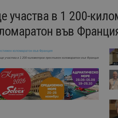
е участва в 1 200-кило
ломаратон във Франци
 ще участва в 1 200-километров престижен коломаратон във Франция