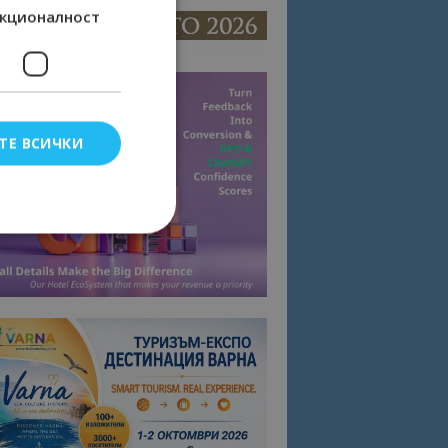
кционалност
ТЕ ВСИЧКИ
елско влизане и
тки.
омните съгласието
квитки на сайта.