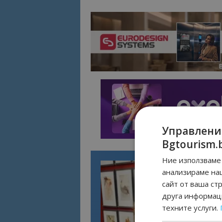
Управлени
Bgtourism.
Ние използваме 
анализираме на
сайт от ваша ст
друга информаци
техните услуги.