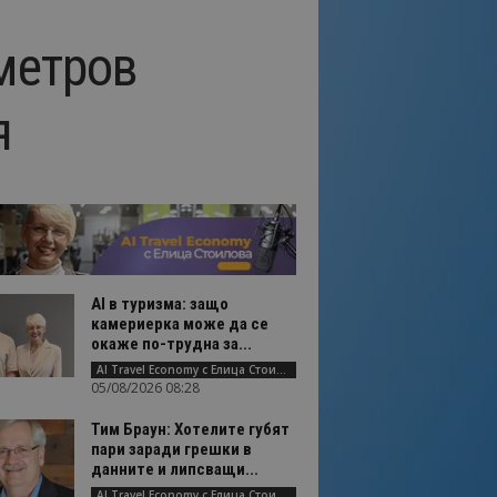
метров
я
AI в туризма: защо
камериерка може да се
окаже по-трудна за...
AI Travel Economy с Елица Стоилова
05/08/2026 08:28
Тим Браун: Хотелите губят
пари заради грешки в
данните и липсващи...
AI Travel Economy с Елица Стоилова