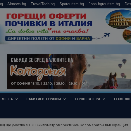
bg
Airnews.bg
TravelTech.bg
Spatourism.bg
Jobs.bgtourism.bg
Des
МЕСТА
СЪБИТИЕН ТУРИЗЪМ
ТУРОПЕРАТОРИ
ТЕХНОЛО
ец ще участва в 1 200-километров престижен коломаратон във Франция