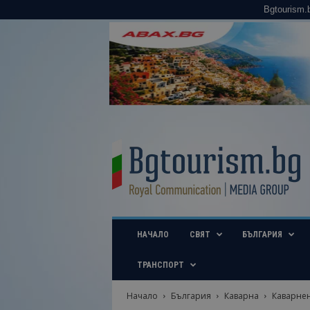
Bgtourism.
B
g
t
o
u
r
i
НАЧАЛО
СВЯТ
БЪЛГАРИЯ
s
m
.
ТРАНСПОРТ
b
g
Начало
България
Каварна
Каварнен
–