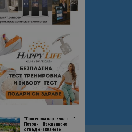
“Пощенска картичка от…”:
Петрич – Изживяване
отвъд очакваното