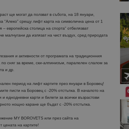
аст ще могат да ползват в събота, на 18 януари,
а “Алеко” срещу лифт карта на символична цена от 1
я – европейска столица на спорта“ отбелязват
че малчугани да излязат на чист въздух, сред природата
тезания и активности от програмата на традиционния
 по сняг за време, ски-алпинизъм, паралелен слалом за
та и др.
ален период на лифт картите през януари в Боровец!
ите писти на Боровец с -20% отстъпка. В началото на
 и еднодневни карти и билети за всички възрастови
ярното нощно каране ще бъдат с -20% отстъпка.
ожение MY BOROVETS или през сайта на
т цената на картите!