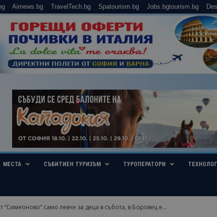
bg
Airnews.bg
TravelTech.bg
Spatourism.bg
Jobs.bgtourism.bg
Des
МЕСТА
СЪБИТИЕН ТУРИЗЪМ
ТУРОПЕРАТОРИ
ТЕХНОЛО
т “Симеоново” само левче за деца в събота, в Боровец е...