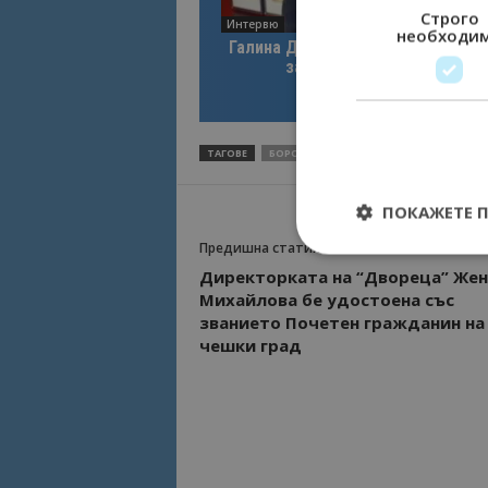
Строго
Интервю
необходи
Галина Декова: Перник има поте
за културна дестинация
ТАГОВЕ
БОРОВЕЦ
ВИТОША
ДЕЦА
ЛИФТ
ПОКАЖЕТЕ 
Предишна статия
Директорката на “Двореца” Же
Михайлова бе удостоена със
званието Почетен гражданин на
Строго необходимит
чешки град
управление на акау
Име
cookie_notice_acc