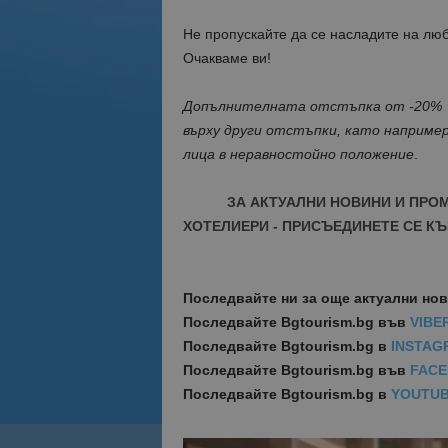
Не пропускайте да се насладите на лю
Очакваме ви!
Допълнителната отстъпка от -20% не
върху други отстъпки, като наприме
лица в неравностойно положение
.
ЗА АКТУАЛНИ НОВИНИ И ПРО
ХОТЕЛИЕРИ - ПРИСЪЕДИНЕТЕ СЕ КЪ
Последвайте ни за още актуални но
Последвайте
Bgtourism.bg във
VIBE
Последвайте
Bgtourism.bg в
INSTAG
Последвайте
Bgtourism.bg във
FAC
Последвайте
Bgtourism.bg в
YOUTU