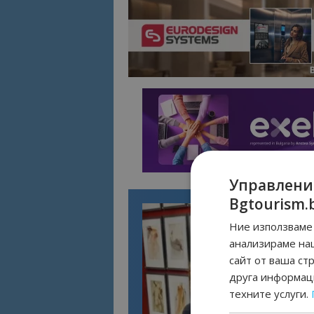
Управлени
Bgtourism.
Ние използваме 
анализираме на
сайт от ваша ст
друга информаци
техните услуги.