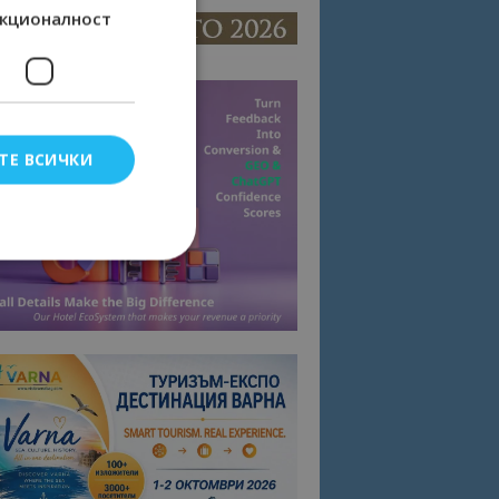
кционалност
ТЕ ВСИЧКИ
елско влизане и
тки.
омните съгласието
квитки на сайта.