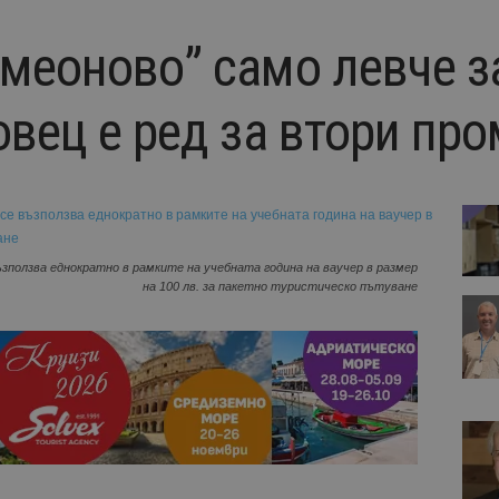
имеоново” само левче з
овец е ред за втори пр
зползва еднократно в рамките на учебната година на ваучер в размер
на 100 лв. за пакетно туристическо пътуване