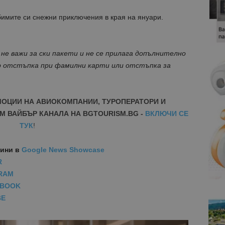
бимите си снежни приключения в края на януари.
 важи за ски пакети и не се прилага допълнително
р отстъпка при фамилни карти или отстъпка за
МОЦИИ НА АВИОКОМПАНИИ, ТУРОПЕРАТОРИ И
М ВАЙБЪР КАНАЛА НА BGTOURISM.BG -
ВКЛЮЧИ СЕ
ТУК
!
вини
в
Google News Showcase
R
RAM
EBOOK
BE