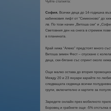
Чуйте статията:
София.
Всички деца до 14-годишна възр
кабинковия лифт от “Симеоново” до хиж
лв. По този начин „Витоша ски“ и „Софи
Световния ден на снега в стремеж пове
в планината.
Край хижа “Алеко” предстоят много със
Витоша зимен Фест – спускане с колела
деца, ски-бягане със спринт около хижа
Още малко остава до втория промоцион
Между 20 и 23 януари карайте по любим
следващата седмица всички полудневни
групи, включително и картите за попул
Заредете онлайн през мобилното прил
Боровец и грабнете още -5% отстъпка о