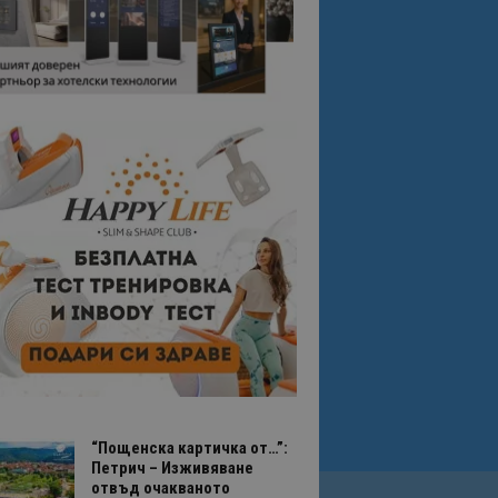
“Пощенска картичка от…”:
Петрич – Изживяване
отвъд очакваното