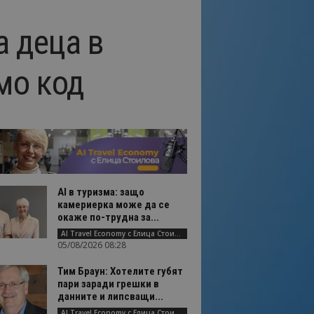
а деца в
омо код
AI в туризма: защо
камериерка може да се
окаже по-трудна за...
AI Travel Economy с Елица Стоилова
05/08/2026 08:28
Тим Браун: Хотелите губят
пари заради грешки в
данните и липсващи...
AI Travel Economy с Елица Стоилова