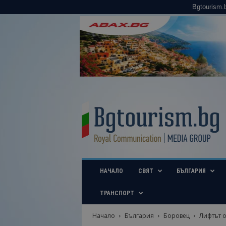
Bgtourism.
B
g
t
o
u
r
i
НАЧАЛО
СВЯТ
БЪЛГАРИЯ
s
m
.
ТРАНСПОРТ
b
g
Начало
България
Боровец
Лифтът о
–