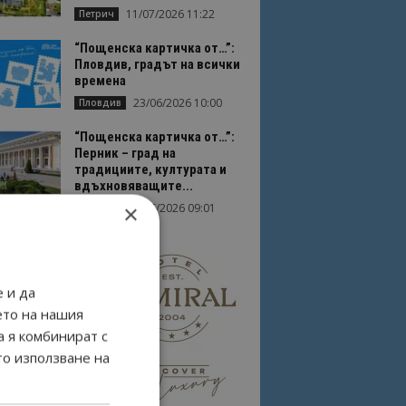
11/07/2026 11:22
Петрич
“Пощенска картичка от…”:
Пловдив, градът на всички
времена
23/06/2026 10:00
Пловдив
“Пощенска картичка от…”:
Перник – град на
традициите, културата и
вдъхновяващите...
×
17/06/2026 09:01
Перник
 и да
ето на нашия
а я комбинират с
то използване на