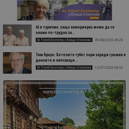
AI в туризма: защо камериерка може да се
окаже по-трудна за...
05/08/2026 08:28
AI Travel Economy с Елица Стоилова
Тим Браун: Хотелите губят пари заради грешки в
данните и липсващи...
13/07/2026 09:02
AI Travel Economy с Елица Стоилова