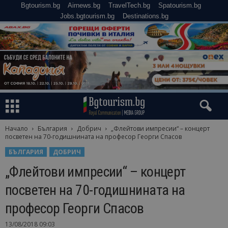
Bgtourism.bg
Airnews.bg
TravelTech.bg
Spatourism.bg
Jobs.bgtourism.bg
Destinations.bg
Начало
България
Добрич
„Флейтови импресии“ – концерт
посветен на 70-годишнината на професор Георги Спасов
БЪЛГАРИЯ
ДОБРИЧ
„Флейтови импресии“ – концерт
посветен на 70-годишнината на
професор Георги Спасов
13/08/2018 09:03