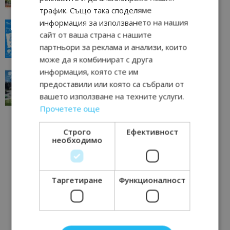
трафик. Също така споделяме
информация за използването на нашия
“Пощенска картичка от…”: Пловдив, градът на
сайт от ваша страна с нашите
всички времена
партньори за реклама и анализи, които
23/06/2026 10:00
Пловдив
може да я комбинират с друга
информация, която сте им
“Пощенска картичка от…”: Перник – град на
предоставили или която са събрали от
традициите, културата и вдъхновяващите...
вашето използване на техните услуги.
17/06/2026 09:01
Перник
Прочетете още
Строго
Ефективност
необходимо
Таргетиране
Функционалност