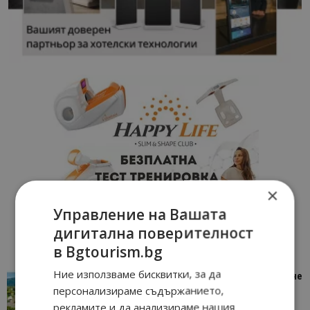
×
Управление на Вашата
дигитална поверителност
в Bgtourism.bg
Ние използваме бисквитки, за да
“Пощенска картичка от…”: Петрич – Изживяване
персонализираме съдържанието,
отвъд очакваното
рекламите и да анализираме нашия
11/07/2026 11:22
Петрич