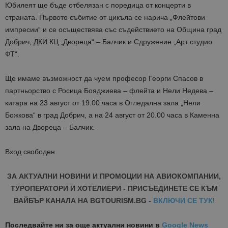
Юбилеят ще бъде отбелязан с поредица от концерти в
страната. Първото събитие от цикъла се нарича „Флейтови
импресии“ и се осъществява със съдействието на Община град
Добрич, ДКИ КЦ „Двореца“ – Балчик и Сдружение „Арт студио
ФТ“.
Ще имаме възможност да чуем професор Георги Спасов в
партньорство с Росица Бояджиева – флейта и Нели Недева –
китара на 23 август от 19.00 часа в Огледална зала „Нели
Божкова“ в град Добрич, а на 24 август от 20.00 часа в Каменна
зала на Двореца – Балчик.
Вход свободен.
ЗА АКТУАЛНИ НОВИНИ И ПРОМОЦИИ НА АВИОКОМПАНИИ,
ТУРОПЕРАТОРИ И ХОТЕЛИЕРИ - ПРИСЪЕДИНЕТЕ СЕ КЪМ
ВАЙБЪР КАНАЛА НА BGTOURISM.BG -
ВКЛЮЧИ СЕ ТУК
!
Последвайте ни за още актуални новини
в
Google News