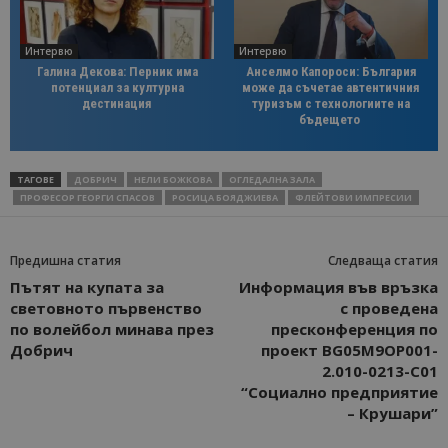
Интервю
Интервю
Галина Декова: Перник има
Анселмо Капороси: България
потенциал за културна
може да съчетае автентичния
дестинация
туризъм с технологиите на
бъдещето
ТАГОВЕ
ДОБРИЧ
НЕЛИ БОЖКОВА
ОГЛЕДАЛНА ЗАЛА
ПРОФЕСОР ГЕОРГИ СПАСОВ
РОСИЦА БОЯДЖИЕВА
ФЛЕЙТОВИ ИМПРЕСИИ
Предишна статия
Следваща статия
Пътят на купата за
Информация във връзка
световното първенство
с проведена
по волейбол минава през
пресконференция по
Добрич
проект BG05M9OP001-
2.010-0213-C01
“Социално предприятие
– Крушари”