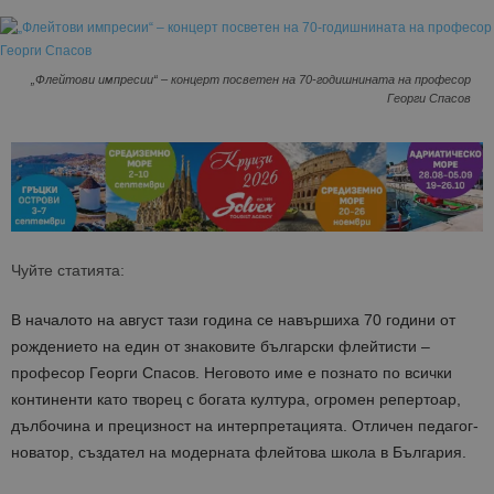
„Флейтови импресии“ – концерт посветен на 70-годишнината на професор
Георги Спасов
Чуйте статията:
В началото на август тази година се навършиха 70 години от
рождението на един от знаковите български флейтисти –
професор Георги Спасов. Неговото име е познато по всички
континенти като творец с богата култура, огромен репертоар,
дълбочина и прецизност на интерпретацията. Отличен педагог-
новатор, създател на модерната флейтова школа в България.