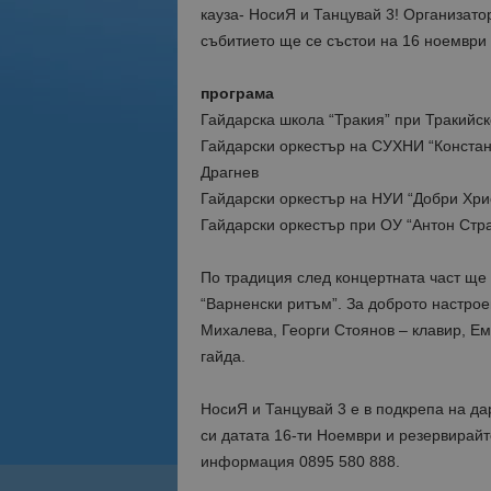
кауза- НосиЯ и Танцувай 3! Организат
събитието ще се състои на 16 ноември (
програма
Гайдарска школа “Тракия” при Тракийск
Гайдарски оркестър на СУХНИ “Констан
Драгнев
Гайдарски оркестър на НУИ “Добри Хрис
Гайдарски оркестър при ОУ “Антон Стр
По традиция след концертната част ще
“Варненски ритъм”. За доброто настро
Михалева, Георги Стоянов – клавир, Ем
гайда.
НосиЯ и Танцувай 3 е в подкрепа на да
си датата 16-ти Ноември и резервирайт
информация 0895 580 888.