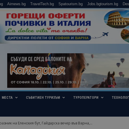
bg
Airnews.bg
TravelTech.bg
Spatourism.bg
Jobs.bgtourism.bg
Des
МЕСТА
СЪБИТИЕН ТУРИЗЪМ
ТУРОПЕРАТОРИ
ТЕХНОЛО
разник на Еленския бут, Гайдарска вечер във Варна,...