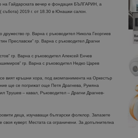
ор на Гайдарската вечер е фондация БЪЛГАРИН, а
 събота) 2019 г. от 18.30 в Юнашки салон.
о дружество гр. Варна с ръководител Никола Георгиев
тин Преславски” гр. Варна с ръководител Драгни
тов” гр. Варна с ръководител Алексей Енчев
ашимиров” гр. Варна с ръководител Недко Царев
 се вият кръшни хора, под акомпанимента на Оркестър
ение ще се погрижат още Петя Драгнева, Румяна
ил Трушев – кавал, Ръководител – Драгни Драгнев-
ровити деца, изучаващи български фолклор. Запазете
е своя куверт. Местата са ограничени. За допълнителна