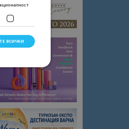
кционалност
ТЕ ВСИЧКИ
елско влизане и
тки.
омните съгласието
квитки на сайта.