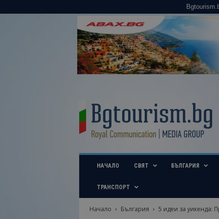
Bgtourism.
B
g
t
o
u
r
i
НАЧАЛО
СВЯТ
БЪЛГАРИЯ
s
m
.
ТРАНСПОРТ
b
g
Начало
България
5 идеи за уикенда: П
–