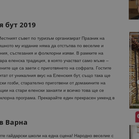
я бут 2019
естният съвет по туризъм организират Празник на
дишното му издание няма да отстъпва по веселие и
ния, състезания и фолклорни изяви. В рамките на
ра еленска традиция, в която участват само мъже –
ените ще са заети с приготвянето на софрата. Гостите
тат от уникалния вкус на Еленския бут, също така ще
ски гозби, старателно приготвени от домакините на
ции на стари еленски занаяти и всичко това ще се
клорна програма. Прекарайте един прекрасен уикенд в
в Варна
ите гайдарски школи на една сцена! Народно веселие с