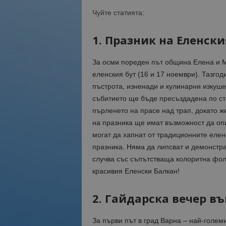
Чуйте статията:
1. Празник на Еленски
За осми пореден път община Елена и М
еленския бут (16 и 17 ноември). Тазго
пъстрота, изненади и кулинарни изкуше
събитието ще бъде пресъздадена по ста
пърленето на прасе над трап, докато ж
на празника ще имат възможност да опи
могат да хапнат от традиционните елен
празника. Няма да липсват и демонстра
случва със съпътстваща колоритна фол
красивия Еленски Балкан!
2. Гайдарска вечер въ
За първи път в град Варна – най-голем