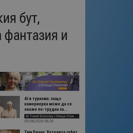
ия бут,
а фантазия и
AI в туризма: защо
камериерка може да се
окаже по-трудна за...
AI Travel Economy с Елица Стоилова
05/08/2026 08:28
Тим Браун: Хотелите губят