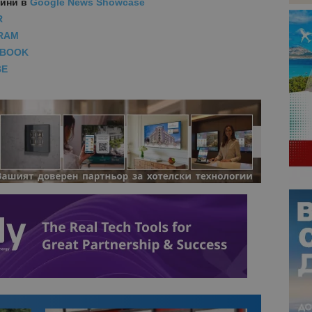
вини
в
Google News Showcase
R
RAM
EBOOK
BE