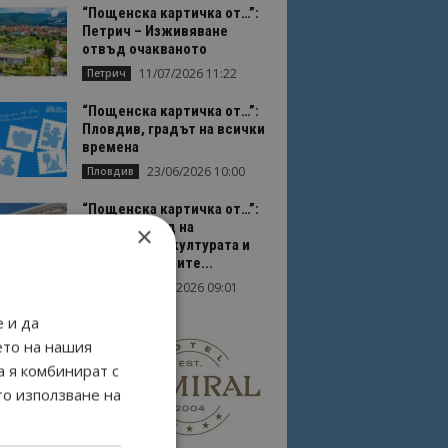
“Пощенска картичка от…”:
Петрич – Изживяване
отвъд очакваното
11/07/2026 11:22
Петрич
“Пощенска картичка от…”:
Пловдив, градът на всички
времена
23/06/2026 10:00
Пловдив
“Пощенска картичка от…”:
Перник – град на
×
традициите, културата и
вдъхновяващите...
17/06/2026 09:01
Перник
 и да
ето на нашия
а я комбинират с
то използване на