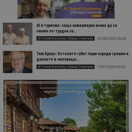
AI в туризма: защо камериерка може да се
окаже по-трудна за...
05/08/2026 08:28
AI Travel Economy с Елица Стоилова
Тим Браун: Хотелите губят пари заради грешки в
данните и липсващи...
13/07/2026 09:02
AI Travel Economy с Елица Стоилова