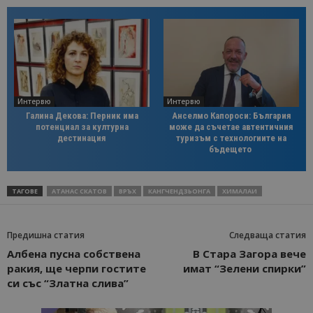
Интервю
Интервю
Галина Декова: Перник има
Анселмо Капороси: България
потенциал за културна
може да съчетае автентичния
дестинация
туризъм с технологиите на
бъдещето
ТАГОВЕ
АТАНАС СКАТОВ
ВРЪХ
КАНГЧЕНДЗЬОНГА
ХИМАЛАИ
Предишна статия
Следваща статия
Албена пусна собствена
В Стара Загора вече
ракия, ще черпи гостите
имат “Зелени спирки”
си със “Златна слива”