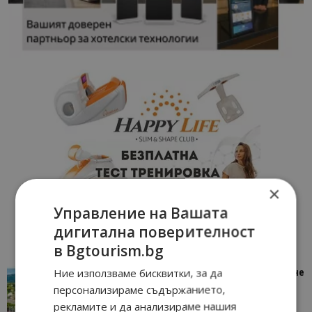
×
Управление на Вашата
дигитална поверителност
в Bgtourism.bg
Ние използваме бисквитки, за да
“Пощенска картичка от…”: Петрич – Изживяване
отвъд очакваното
персонализираме съдържанието,
11/07/2026 11:22
Петрич
рекламите и да анализираме нашия