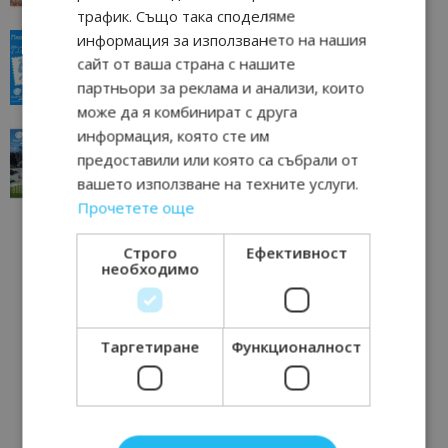
трафик. Също така споделяме
информация за използването на нашия
“Пощенска картичка от…”: Пловдив, градът на
всички времена
сайт от ваша страна с нашите
23/06/2026 10:00
Пловдив
партньори за реклама и анализи, които
може да я комбинират с друга
информация, която сте им
“Пощенска картичка от…”: Перник – град на
традициите, културата и вдъхновяващите...
предоставили или която са събрали от
17/06/2026 09:01
Перник
вашето използване на техните услуги.
Прочетете още
Строго
Ефективност
необходимо
Таргетиране
Функционалност