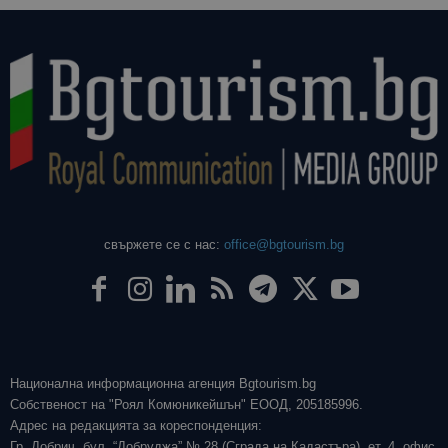
свържете се с нас:
office@bgtourism.bg
Национална информационна агенция Bgtourism.bg
Собственост на "Роял Комюникейшън" ЕООД, 205185996.
Адрес на редакцията за кореспонденция:
Гр. Добрич, бул. “Добруджа” № 28 (Сграда на Кадастъра), ет. 4, офис