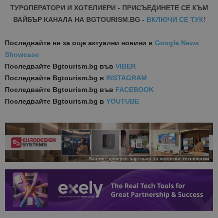
ТУРОПЕРАТОРИ И ХОТЕЛИЕРИ - ПРИСЪЕДИНЕТЕ СЕ КЪМ
ВАЙБЪР КАНАЛА НА BGTOURISM.BG -
ВКЛЮЧИ СЕ ТУК
!
Последвайте ни за още актуални новини
в
Google News
Showcase
Последвайте
Bgtourism.bg във
VIBER
Последвайте
Bgtourism.bg в
INSTAGRAM
Последвайте
Bgtourism.bg във
FACEBOOK
Последвайте
Bgtourism.bg в
YOUTUBE