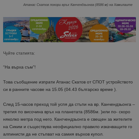
Атанас Скатов покори връх Канчендзьонга (8586 м) на Хамилаите
Чуйте статията:
“На върха съм”!
Това съобщение изпрати Атанас Скатов от СПОТ устройството
си в ранните часове на 15.05 (04.43 българско време ).
След 15-часов преход той успя да стъпи на вр. Канчендзьонга –
третия по височина връх на планетата (8586м. )или по- скоро
няколко метра под него. Кангчендзьонга е свещен за жителите
на Сиким и съществува неофициално правило изкачващите го
алпинисти да не стъпват на самия върхов купол.