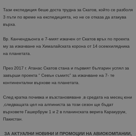
Тази експедиция беше доста трудна за Скатов, който се разболя
3 пъти по време на експедицията, но не се отказа да атакува
върха.
Вр. Канчендзьонга е 7-мият изкачен от Скатов връх по проекта
му за изкачване на Хималайската корона от 14 осемхилядника
на планетата.
През 2017 г. Атанас Скатов стана и първият българин успял за
завърши проекта “ Севън съмитс” за изкачване на 7- те
континентални върхове на планетата.
След кратка почивка и възстановяване ,в средата на месец юни
,следващата цел на алпиниста за този сезон ще бъдат
върховете Гашербрум 1 и 2 в планинската верига Каракурум,
Пакистан.
ЗА АКТУАЛНИ НОВИНИ И ПРОМОЦИИ НА АВИОКОМПАНИИ,