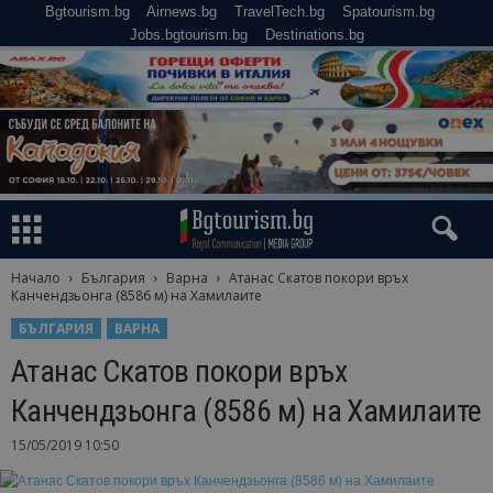
Bgtourism.bg
Airnews.bg
TravelTech.bg
Spatourism.bg
Jobs.bgtourism.bg
Destinations.bg
Начало
България
Варна
Атанас Скатов покори връх
Канчендзьонга (8586 м) на Хамилаите
БЪЛГАРИЯ
ВАРНА
Атанас Скатов покори връх
Канчендзьонга (8586 м) на Хамилаите
15/05/2019 10:50