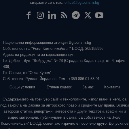
свържете се с нас:
office@bgtourism.bg
Национална информационна агенция Bgtourism.bg
Собственост на "Роял Комюникейшън" ЕООД, 205185996.
Адрес на редакцията за кореспонденция:
Гр. Добрич, бул. “Добруджа” № 28 (Сграда на Кадастъра), ет. 4, офис
406;
Гр. София, жк “Овча Купел”
Собственик: Руслан Йорданов; Тел.: +359 886 01 53 91
Общи условия
Етичен кодекс
За нас
Контакти
Съдържанието на този уеб сайт и технологиите, използвани в него, са
под закрила на Закона за авторското право и сродните му права. Всички
авторски статии, репортажи, интервюта и други текстови, графични и
видео материали, публикувани в сайта, са собственост на „Роял
Комюникейшън“ ЕООД, освен ако изрично е посочено друго. Допуска се