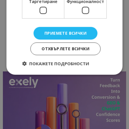
Таргетиране
Функционалност
ПРИЕМЕТЕ ВСИЧКИ
ОТХВЪРЛЕТЕ ВСИЧКИ
ПОКАЖЕТЕ ПОДРОБНОСТИ
Строго необходимо
Ефективност
Таргетиране
Функционалност
Строго необходимите бисквитки позволяват
основната функционалност на уебсайта, като
потребителско влизане и управление на
акаунта. Уебсайтът не може да се използва
правилно без строго необходими бисквитки.