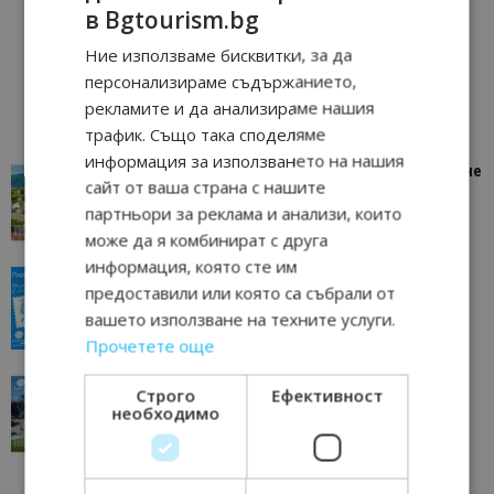
в Bgtourism.bg
Ние използваме бисквитки, за да
персонализираме съдържанието,
рекламите и да анализираме нашия
трафик. Също така споделяме
информация за използването на нашия
“Пощенска картичка от…”: Петрич – Изживяване
сайт от ваша страна с нашите
отвъд очакваното
партньори за реклама и анализи, които
11/07/2026 11:22
Петрич
може да я комбинират с друга
информация, която сте им
“Пощенска картичка от…”: Пловдив, градът на
предоставили или която са събрали от
всички времена
вашето използване на техните услуги.
23/06/2026 10:00
Пловдив
Прочетете още
“Пощенска картичка от…”: Перник – град на
Строго
Ефективност
традициите, културата и вдъхновяващите...
необходимо
17/06/2026 09:01
Перник