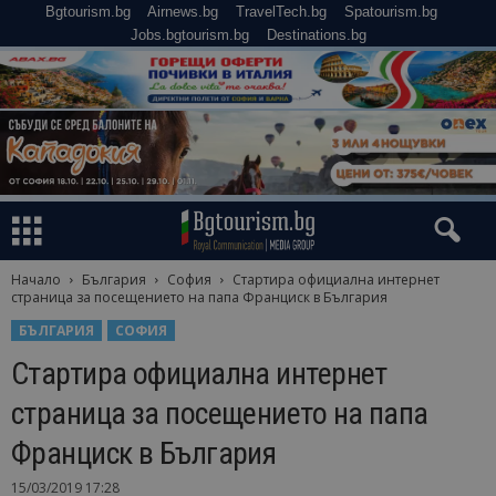
Bgtourism.bg
Airnews.bg
TravelTech.bg
Spatourism.bg
Jobs.bgtourism.bg
Destinations.bg
Начало
България
София
Стартира официална интернет
страница за посещението на папа Франциск в България
БЪЛГАРИЯ
СОФИЯ
Стартира официална интернет
страница за посещението на папа
Франциск в България
15/03/2019 17:28