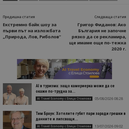
Предишна статия
Следваща статия
Екстремно байк шоу за
Григор Фиданов: Ако
първи път на изложбата
България не започне
„Природа, Лов, Риболов“
рязко да се рекламира,
ще имаме още по-тежка
2020 г.
AI в туризма: защо камериерка може да се
окаже по-трудна за...
05/08/2026 08:28
AI Travel Economy с Елица Стоилова
Тим Браун: Хотелите губят пари заради грешки в
данните и липсващи...
13/07/2026 09:02
AI Travel Economy с Елица Стоилова