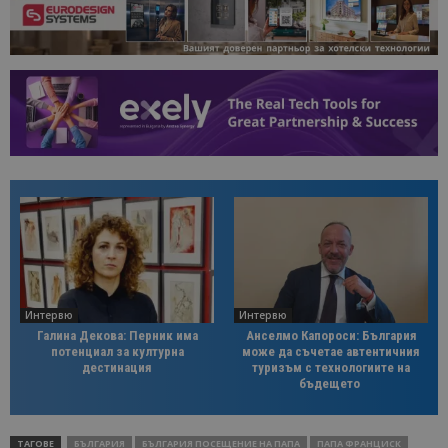
Интервю
Интервю
Галина Декова: Перник има
Анселмо Капороси: България
потенциал за културна
може да съчетае автентичния
дестинация
туризъм с технологиите на
бъдещето
ТАГОВЕ
БЪЛГАРИЯ
БЪЛГАРИЯ ПОСЕЩЕНИЕ НА ПАПА
ПАПА ФРАНЦИСК