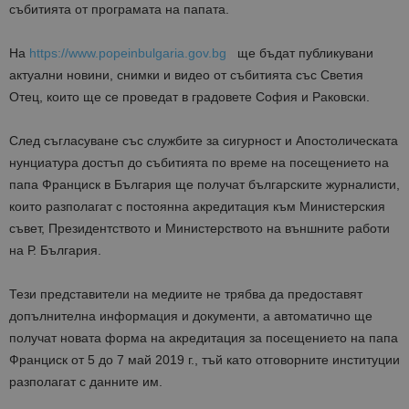
събитията от програмата на папата.
На
https://www.popeinbulgaria.gov.bg
ще бъдат публикувани
актуални новини, снимки и видео от събитията със Светия
Отец, които ще се проведат в градовете София и Раковски.
След съгласуване със службите за сигурност и Апостолическата
нунциатура достъп до събитията по време на посещението на
папа Франциск в България ще получат българските журналисти,
които разполагат с постоянна акредитация към Министерския
съвет, Президентството и Министерството на външните работи
на Р. България.
Тези представители на медиите не трябва да предоставят
допълнителна информация и документи, а автоматично ще
получат новата форма на акредитация за посещението на папа
Франциск от 5 до 7 май 2019 г., тъй като отговорните институции
разполагат с данните им.