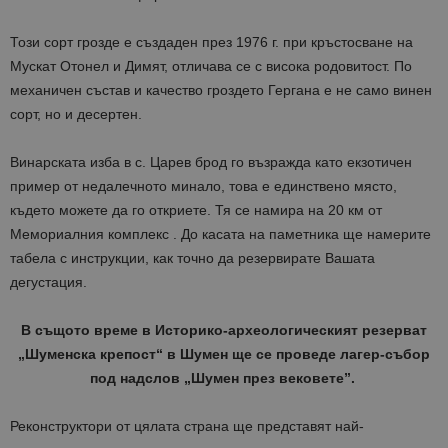
Този сорт грозде е създаден през 1976 г. при кръстосване на
Мускат Отонел и Димят, отличава се с висока родовитост. По
механичен състав и качество гроздето Гергана е не само винен
сорт, но и десертен.
Винарската изба в с. Царев брод го възражда като екзотичен
пример от недалечното минало, това е единствено място,
където можете да го откриете. Тя се намира на 20 км от
Мемориалния комплекс . До касата на паметника ще намерите
табела с инструкции, как точно да резервирате Вашата
дегустация.
В същото време в Историко-археологическият резерват
„Шуменска крепост“ в Шумен ще се проведе лагер-събор
под надслов „Шумен през вековете”.
Реконструктори от цялата страна ще представят най-