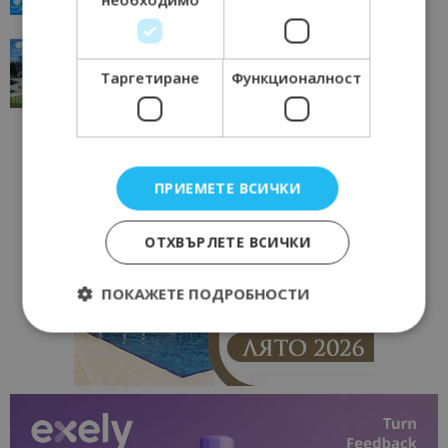
“Пощенска картичка от…”: Перник – град на
традициите, културата и вдъхновяващите...
Таргетиране
Функционалност
17/06/2026 09:01
Перник
ПРИЕМЕТЕ ВСИЧКИ
ОТХВЪРЛЕТЕ ВСИЧКИ
ПОКАЖЕТЕ ПОДРОБНОСТИ
Строго необходимо
Ефективност
Таргетиране
Функционалност
Строго необходимите бисквитки позволяват