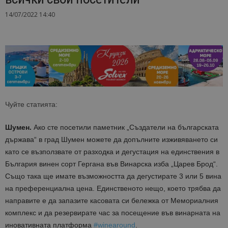
14/07/2022 14:40
Чуйте статията:
Шумен.
Ако сте посетили паметник „Създатели на българската
държава“ в град Шумен можете да допълните изживяването си
като се възползвате от разходка и дегустация на единствения в
България винен сорт Гергана във Винарска изба „Царев Брод“.
Също така ще имате възможността да дегустирате 3 или 5 вина
на преференциална цена. Единственото нещо, което трябва да
направите е да запазите касовата си бележка от Мемориалния
комплекс и да резервирате час за посещение във винарната на
иновативната платформа
#winearound
.