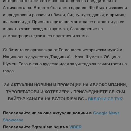
интересното от живота и военното дело на предците ни от
Античността до Второто българско царство. Ще бъдат изложени
и представени различни обичаи, бит, култура, дрехи, и оръжия,
шлемове и др. Присъстващите ще могат да се потопят и да се
върнат векове назад във времето, благодарение на
демонстрациите,които са подготвени за тях.
Събитието се организира от Регионален исторически музей и
Национално дружество „Традиция“ – Клон Шумен и Община
Шумен. Това е една чудесна идея за уикенда за всички гости на
града.
ЗА АКТУАЛНИ НОВИНИ И ПРОМОЦИИ НА АВИОКОМПАНИИ,
ТУРОПЕРАТОРИ И ХОТЕЛИЕРИ - ПРИСЪЕДИНЕТЕ СЕ КЪМ
ВАЙБЪР КАНАЛА НА BGTOURISM.BG -
ВКЛЮЧИ СЕ ТУК
!
Последвайте ни за още актуални новини
в
Google News
Showcase
Последвайте
Bgtourism.bg във
VIBER