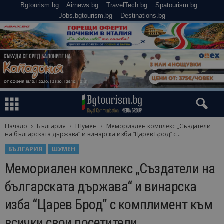
Bgtourism.bg
Airnews.bg
TravelTech.bg
Spatourism.bg
Jobs.bgtourism.bg
Destinations.bg
Начало
България
Шумен
Мемориален комплекс „Създатели
на българската държава“ и винарска изба “Царев Брод” с...
БЪЛГАРИЯ
ШУМЕН
Мемориален комплекс „Създатели на
българската държава“ и винарска
изба “Царев Брод” с комплимент към
всички свои посетители