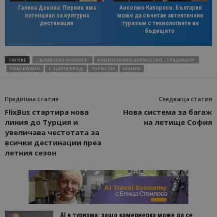
Галина Декова: Перник има
Анселмо Капороси: България
потенциал за културна
може да съчетае автентичния
дестинация
туризъм с технологиите на
бъдещето
ТАГОВЕ
„ШУМЕНСКА КРЕПОСТ“
НАЦИОНАЛНО ДРУЖЕСТВО „ТРАДИЦИЯ“
РИМ-ШУМЕН
С. ЦАРЕВ БРОД
ТУРИСТИ
ШУМЕН
Предишна статия
Следваща статия
FlixBus стартира нова
Нова система за багаж
линия до Турция и
на летище София
увеличава честотата за
всички дестинации през
летния сезон
AI в туризма: защо камериерка може да се