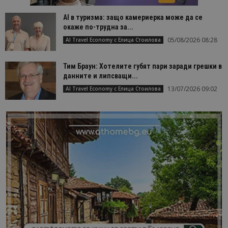
AI в туризма: защо камериерка може да се
окаже по-трудна за...
05/08/2026 08:28
AI Travel Economy с Елица Стоилова
Тим Браун: Хотелите губят пари заради грешки в
данните и липсващи...
13/07/2026 09:02
AI Travel Economy с Елица Стоилова