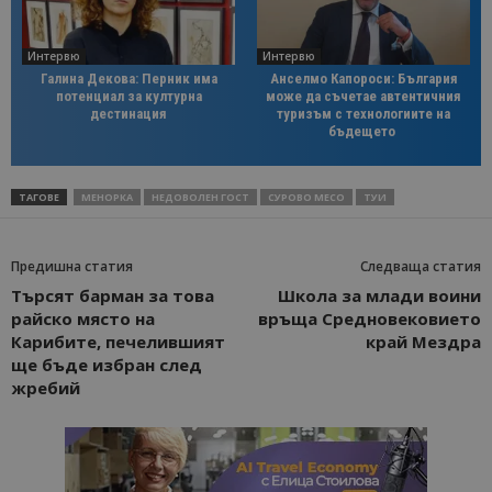
Интервю
Интервю
Галина Декова: Перник има
Анселмо Капороси: България
потенциал за културна
може да съчетае автентичния
дестинация
туризъм с технологиите на
бъдещето
ТАГОВЕ
МЕНОРКА
НЕДОВОЛЕН ГОСТ
СУРОВО МЕСО
ТУИ
Предишна статия
Следваща статия
Търсят барман за това
Школа за млади воини
райско място на
връща Средновековието
Карибите, печелившият
край Мездра
ще бъде избран след
жребий