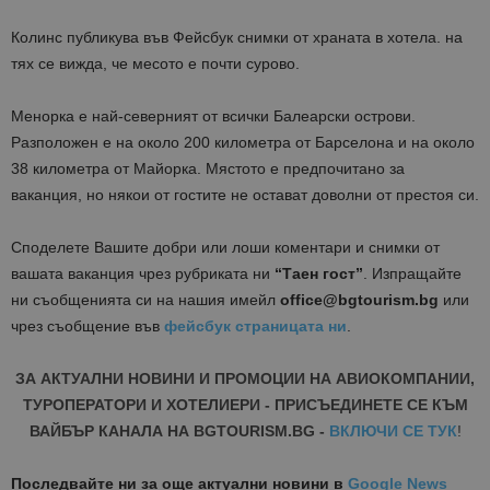
Колинс публикува във Фейсбук снимки от храната в хотела. на
тях се вижда, че месото е почти сурово.
Менорка е най-северният от всички Балеарски острови.
Разположен е на около 200 километра от Барселона и на около
38 километра от Майорка. Мястото е предпочитано за
ваканция, но някои от гостите не остават доволни от престоя си.
Споделете Вашите добри или лоши коментари и снимки от
вашата ваканция чрез рубриката ни
“Таен гост”
. Изпращайте
ни съобщенията си на нашия имейл
office@bgtourism.bg
или
чрез съобщение във
фейсбук страницата ни
.
ЗА АКТУАЛНИ НОВИНИ И ПРОМОЦИИ НА АВИОКОМПАНИИ,
ТУРОПЕРАТОРИ И ХОТЕЛИЕРИ - ПРИСЪЕДИНЕТЕ СЕ КЪМ
ВАЙБЪР КАНАЛА НА BGTOURISM.BG -
ВКЛЮЧИ СЕ ТУК
!
Последвайте ни за още актуални новини
в
Google News