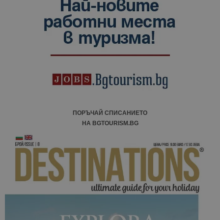
данни за
посетители
сесии и
кампании 
отчетите з
анализ на
сайтовете.
ПОРЪЧАЙ СПИСАНИЕТО
НА BGTOURISM.BG