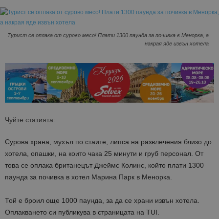
Турист се оплака от сурово месо! Плати 1300 паунда за почивка в Менорка, а
накрая яде извън хотела
Чуйте статията:
Сурова храна, мухъл по стаите, липса на развлечения близо до
хотела, опашки, на които чака 25 минути и груб персонал. От
това се оплака британецът Джеймс Колинс, който плати 1300
паунда за почивка в хотел Марина Парк в Менорка.
Той е броил още 1000 паунда, за да се храни извън хотела.
Оплакването си публикува в страницата на TUI.