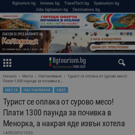
Bgtourism.bg
Airnews.bg
TravelTech.bg
Spatourism.bg
Jobs.bgtourism.bg
Destinations.bg
Начало
Места
Настаняване
Турист се оплака от сурово месо!
Плати 1300 паунда за почивка в...
МЕСТА
НАСТАНЯВАНЕ
СВЯТ
Турист се оплака от сурово месо!
Плати 1300 паунда за почивка в
Менорка, а накрая яде извън хотела
14/05/2019 19:30