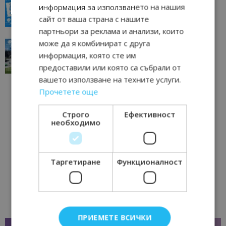
всички времена
информация за използването на нашия
23/06/2026 10:00
Пловдив
сайт от ваша страна с нашите
партньори за реклама и анализи, които
“Пощенска картичка от…”: Перник – град на
може да я комбинират с друга
традициите, културата и вдъхновяващите...
информация, която сте им
17/06/2026 09:01
Перник
предоставили или която са събрали от
вашето използване на техните услуги.
Прочетете още
Строго
Ефективност
необходимо
Таргетиране
Функционалност
ПРИЕМЕТЕ ВСИЧКИ