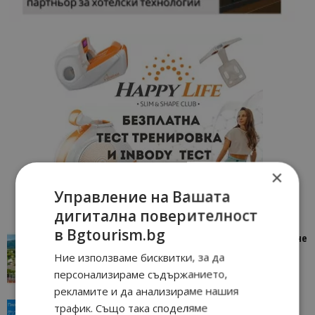
×
Управление на Вашата
дигитална поверителност
в Bgtourism.bg
“Пощенска картичка от…”: Петрич – Изживяване
отвъд очакваното
Ние използваме бисквитки, за да
11/07/2026 11:22
Петрич
персонализираме съдържанието,
рекламите и да анализираме нашия
“Пощенска картичка от…”: Пловдив, градът на
трафик. Също така споделяме