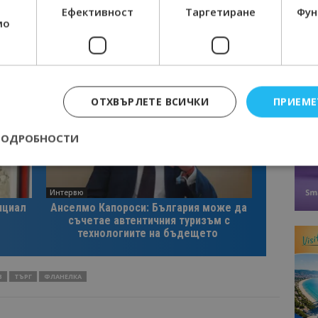
Ефективност
Таргетиране
Фун
мо
ОТХВЪРЛЕТЕ ВСИЧКИ
ПРИЕМЕ
ПОДРОБНОСТИ
Интервю
Строго необходимо
Ефективност
Таргетиране
Функционалност
нциал
Анселмо Капороси: България може да
съчетае автентичния туризъм с
е бисквитки позволяват основната функционалност на уебсайта, като потребит
технологиите на бъдещето
нта. Уебсайтът не може да се използва правилно без строго необходими бискви
Доставчик
/
Валиден
Описание
Домейн
до
В
ТЪРГ
ФЛАНЕЛКА
epted
lisandraramos.com
7 дни
Тази бисквитка се използва, за да зап
bgtourism.bg
на потребителя за използването на бис