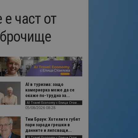
е част от
Оброчище
AI в туризма: защо
камериерка може да се
окаже по-трудна за...
AI Travel Economy с Елица Стоилова
05/08/2026 08:28
Тим Браун: Хотелите губят
пари заради грешки в
данните и липсващи...
AI Travel Economy с Елица Стоилова