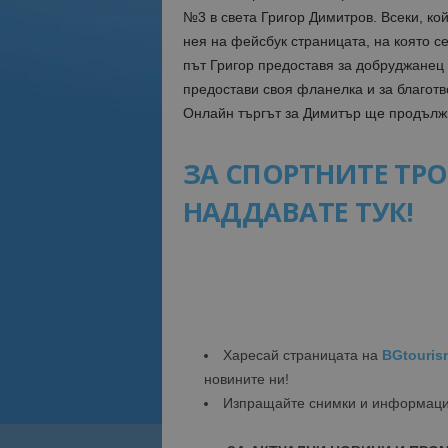
№3 в света Григор Димитров. Всеки, ко
нея на фейсбук страницата, на която с
път Григор предоставя за добруджанец 
предостави своя фланелка и за благотв
Онлайн търгът за Димитър ще продължи 
ЗА СПОРТНИТЕ ТРО
НАДДАВАТЕ ТУК!
Харесай страницата на
BGtouris
новините ни!
Изпращайте снимки и информац