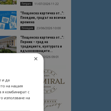
11/07/2026 11:22
Петрич
“Пощенска картичка от…”:
Пловдив, градът на всички
времена
23/06/2026 10:00
Пловдив
“Пощенска картичка от…”:
Перник – град на
традициите, културата и
вдъхновяващите...
×
17/06/2026 09:01
Перник
 и да
ето на нашия
а я комбинират с
то използване на