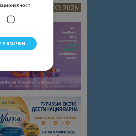
кционалност
ТЕ ВСИЧКИ
елско влизане и
тки.
омните съгласието
квитки на сайта.