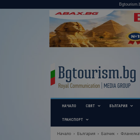
Bgtourism.
B
g
t
o
u
r
i
НАЧАЛО
СВЯТ
БЪЛГАРИЯ
s
m
.
ТРАНСПОРТ
b
g
Начало
България
Балчик
Фланелкат
–