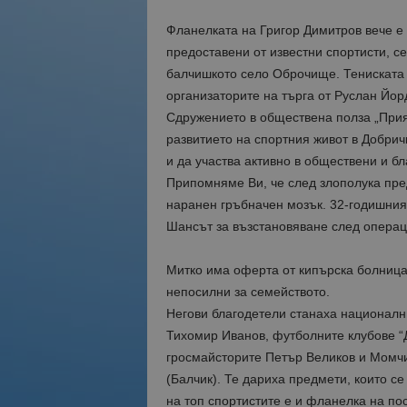
Фланелката на Григор Димитров вече е ч
предоставени от известни спортисти, с
балчишкото село Оброчище. Тениската 
организаторите на търга от Руслан Йор
Сдружението в обществена полза „Прият
развитието на спортния живот в Добричк
и да участва активно в обществени и б
Припомняме Ви, че след злополука пре
наранен гръбначен мозък. 32-годишния
Шансът за възстановяване след операци
Митко има оферта от кипърска болница
непосилни за семейството.
Негови благодетели станаха националн
Тихомир Иванов, футболните клубове “Д
гросмайсторите Петър Великов и Момчи
(Балчик). Те дариха предмети, които се
на топ спортистите е и фланелка на п