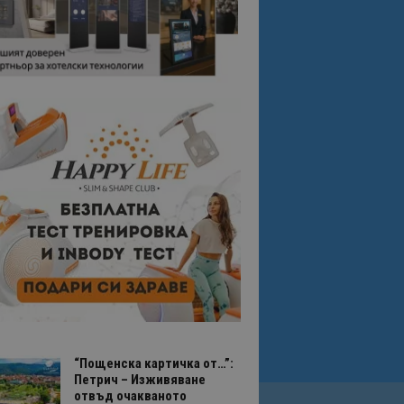
“Пощенска картичка от…”:
Петрич – Изживяване
отвъд очакваното