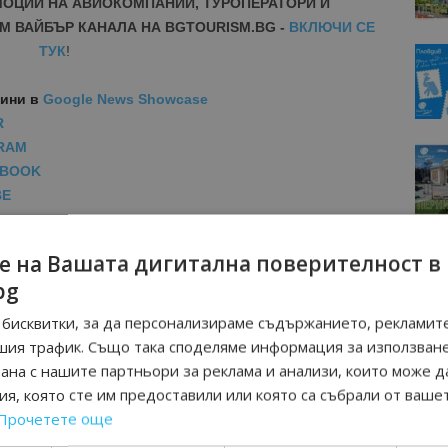
МОЦИИ НА АВИОКОМПАНИИ, ТУРОПЕРАТОРИ И
М ВАЙБЪР КАНАЛА НА BGTOURISM.BG -
ВКЛЮЧИ СЕ
ТУК
!
вини
в
Google News Showcase
R
RAM
EBOOK
BE
е на Вашата дигитална поверителност в
bg
бисквитки, за да персонализираме съдържанието, рекламите
шия трафик. Също така споделяме информация за използван
рана с нашите партньори за реклама и анализи, които може д
я, която сте им предоставили или която са събрали от ваше
Прочетете още