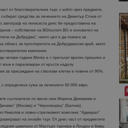
аст от благотворителния търг, с който чрез предмети,
е събират средства за лечението на Димитър Стоев от
с автограф на тенисиста днес бе предоставена на
данов – собственик на BGtourism.BG и основател на
ели на Добруджа“, чиято цел е да помага за
а област, за просперитета на Добруджански край, както
лаготворителни кампании.
ди четири години Митко е с прегънат вратен прешлен и
т мъж е парализиран от кръста надолу.
я за присаждане на стволови клетки е повече от 90%.
 с определена сума за лечението 60 000 евро,
ите състезатели по висок скок Мирела Демирева и
инамо” (Москва) и “Черноморец” (Балчик),
л Николов и ловно-стрелковият комплекс “Адмирал”
 разиграват на онлайн търг. От днес част от предметите
оследния шампион от Мастърс турнира в Лондон и бивш