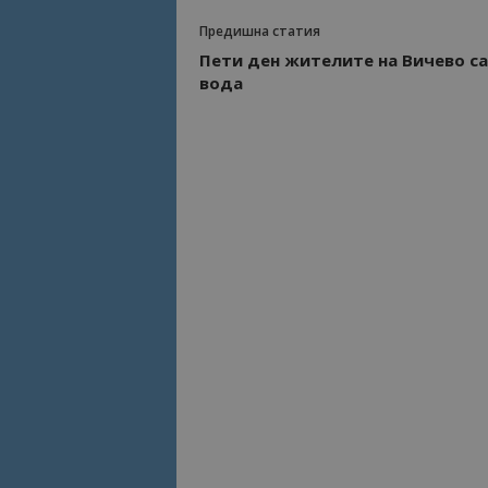
Предишна статия
Име
Име
Пети ден жителите на Вичево са
sc_is_visitor_uniq
вода
is_visitor_unique
is_unique
_ga_B09EBBY8PY
_ga_WXPDN4HSCV
_ga_FK650GXHRZ
_ga