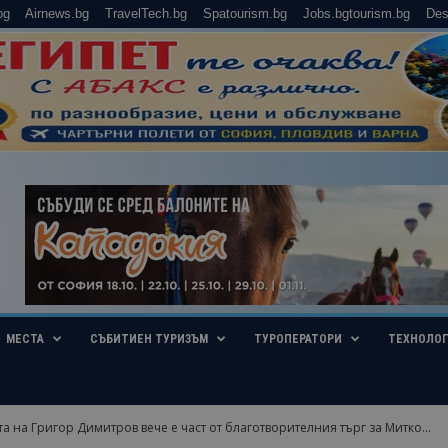
bg
Airnews.bg
TravelTech.bg
Spatourism.bg
Jobs.bgtourism.bg
Des
МЕСТА
СЪБИТИЕН ТУРИЗЪМ
ТУРОПЕРАТОРИ
ТЕХНОЛО
а на Григор Димитров вече е част от благотворителния търг за Митко...