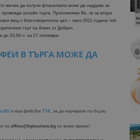
йто желае да получи фланелката може да наддава за
е провежда онлайн търга. Припомняме Ви, че за втори
своя вещ с благотворителна цел – през 2011 година той
орителния търг на Алекс от Добрич.
до 23,00 ч. на 27 октомври.
ФЕИ В ТЪРГА МОЖЕ ДА
m.BG
и във фейсбук
ТУК
, за да научавате по-бързо
ия на
office@bgtourism.bg
по всяко време!