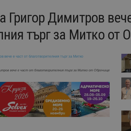
 Григор Димитров вече 
лния търг за Митко от 
итров вече е част от благотворителния търг за Митко от Оброчище