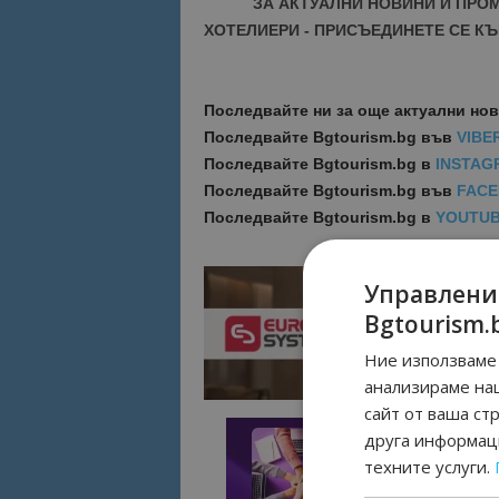
ЗА АКТУАЛНИ НОВИНИ И ПРО
ХОТЕЛИЕРИ - ПРИСЪЕДИНЕТЕ СЕ КЪ
Последвайте ни за още актуални но
Последвайте
Bgtourism.bg във
VIBE
Последвайте
Bgtourism.bg в
INSTAG
Последвайте
Bgtourism.bg във
FAC
Последвайте
Bgtourism.bg в
YOUTU
Управлени
Bgtourism.
Ние използваме 
анализираме на
сайт от ваша ст
друга информаци
техните услуги.