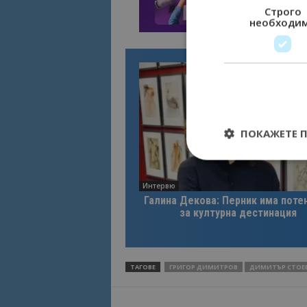
Строго
необходи
ПОКАЖЕТЕ 
Интервю
Галина Декова: Перник има поте
за културна дестинация
Строго необходимит
управление на акау
Име
ТАГОВЕ
ГРИГОР ДИМИТРОВ
ДИМИТЪР СТОЕ
cookie_notice_acc