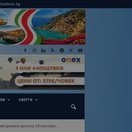
tinations.bg
ГИИ
ОФЕРТИ
вторимата кралска обстановка...