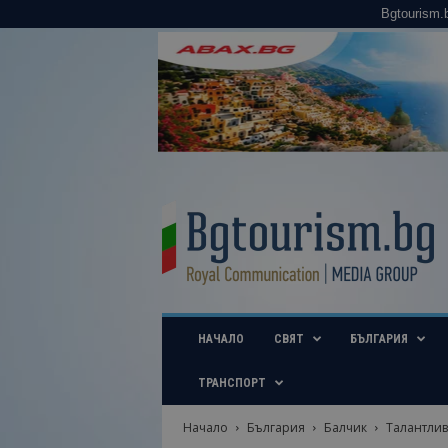
Bgtourism.
B
g
t
o
u
r
i
НАЧАЛО
СВЯТ
БЪЛГАРИЯ
s
m
.
ТРАНСПОРТ
b
g
Начало
България
Балчик
Талантлив
–