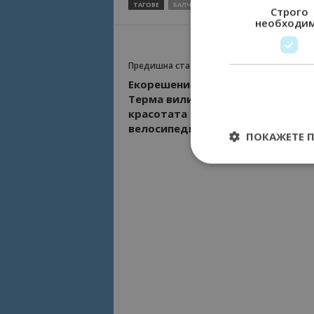
ТАГОВЕ
БАЛЧИК
ДВОРЕЦА
Строго
необходи
Предишна статия
Екорешение в Кранево! Гостите 
Терма вилидж се наслаждават н
красотата на Добруджанския кр
велосипеди
ПОКАЖЕТЕ 
Строго необходимит
управление на акау
Име
cookie_notice_acc