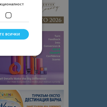
кционалност
ТЕ ВСИЧКИ
елско влизане и
тки.
омните съгласието
квитки на сайта.