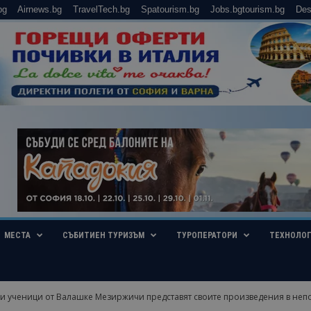
bg
Airnews.bg
TravelTech.bg
Spatourism.bg
Jobs.bgtourism.bg
Des
МЕСТА
СЪБИТИЕН ТУРИЗЪМ
ТУРОПЕРАТОРИ
ТЕХНОЛО
и ученици от Валашке Мезиржичи представят своите произведения в непо