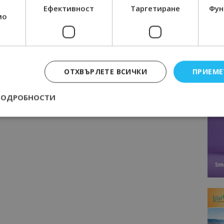
Ефективност
Таргетиране
Фун
мо
Следваща статия
на
Болата е единственият български
а
плаж в ТОП 50 на красивите плажове
ОТХВЪРЛЕТЕ ВСИЧКИ
ПРИЕМЕ
ай с
в Европа за 2019 г. (снимки)
ПОДРОБНОСТИ
Строго необходимо
Ефективност
Таргетиране
Функционалност
е бисквитки позволяват основната функционалност на уебсайта, като потребит
нта. Уебсайтът не може да се използва правилно без строго необходими бискви
Доставчик
/
Валиден
Описание
Домейн
до
epted
lisandraramos.com
7 дни
Тази бисквитка се използва, за да зап
bgtourism.bg
на потребителя за използването на бис