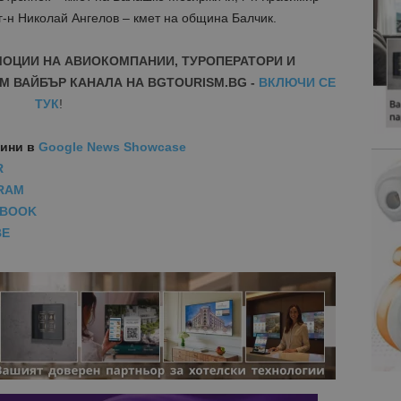
г-н Николай Ангелов – кмет на община Балчик.
МОЦИИ НА АВИОКОМПАНИИ, ТУРОПЕРАТОРИ И
М ВАЙБЪР КАНАЛА НА BGTOURISM.BG -
ВКЛЮЧИ СЕ
ТУК
!
вини
в
Google News Showcase
R
RAM
EBOOK
BE