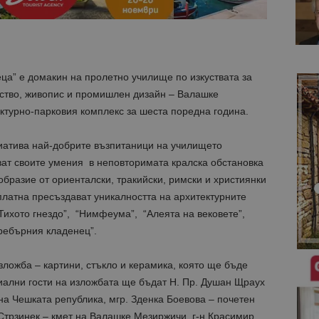
ца” е домакин на пролетно училище по изкуствата за
ство, живопис и промишлен дизайн – Валашке
ктурно-парковия комплекс за шеста поредна година.
иатива най-добрите възпитаници на училището
ат своите умения в неповторимата кралска обстановка
бразие от ориенталски, тракийски, римски и християнки
платна пресъздават уникалността на архитектурните
Тихото гнездо”, “Нимфеума”, “Алеята на вековете”,
ребърния кладенец”.
ложба – картини, стъкло и керамика, която ще бъде
циални гости на изложбата ще бъдат Н. Пр. Душан Щраух
а Чешката република, мгр. Зденка Боевова – почетен
 Стрзинек – кмет на Валашке Мезиржичи, г-н Красимир