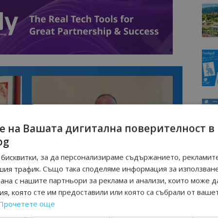
е на Вашата дигитална поверителност в
bg
бисквитки, за да персонализираме съдържанието, рекламите
Интервю
шия трафик. Също така споделяме информация за използван
нциал
Анселмо Капороси: България може да
рана с нашите партньори за реклама и анализи, които може д
съчетае автентичния туризъм с
технологиите на бъдещето
я, която сте им предоставили или която са събрали от ваше
Прочетете още