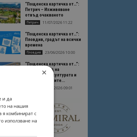
“Пощенска картичка от…”:
Петрич – Изживяване
отвъд очакваното
11/07/2026 11:22
Петрич
“Пощенска картичка от…”:
Пловдив, градът на всички
времена
23/06/2026 10:00
Пловдив
“Пощенска картичка от…”:
Перник – град на
×
традициите, културата и
вдъхновяващите...
17/06/2026 09:01
Перник
 и да
ето на нашия
а я комбинират с
то използване на