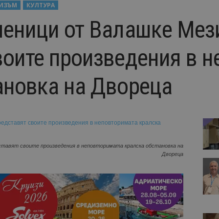
РИЗЪМ
КУЛТУРА
ченици от Валашке Ме
воите произведения в 
ановка на Двореца
тавят своите произведения в неповторимата кралска обстановка на
Двореца