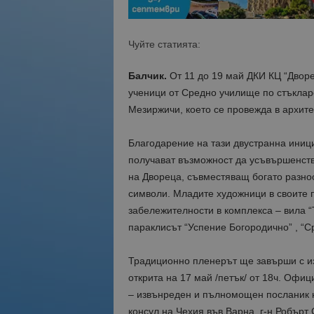
Чуйте статията:
Балчик.
От 11 до 19 май ДКИ КЦ “Дворе
ученици от Средно училище по стъклар
Мезиржичи, което се провежда в архите
Благодарение на тази двустранна иниц
получават възможност да усъвършенств
на Двореца, съвместяващ богато разноо
символи. Младите художници в своите 
забележителности в комплекса – вила “
параклисът “Успение Богородично” , “С
Традиционно пленерът ще завърши с из
открита на 17 май /петък/ от 18ч. Офи
– извънреден и пълномощен посланик н
консул на Чехия във Варна, г-н Робърт