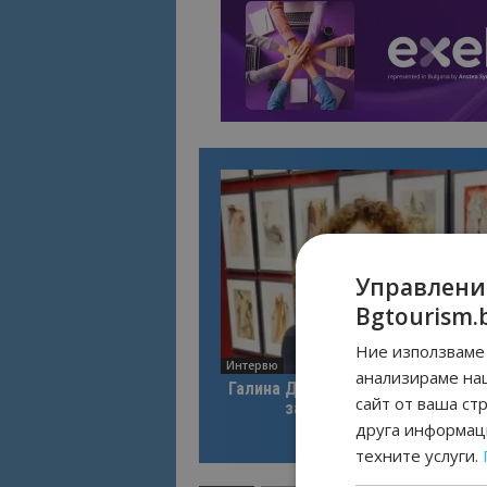
Управлени
Bgtourism.
Ние използваме 
Интервю
анализираме на
Галина Декова: Перник има поте
сайт от ваша ст
за културна дестинация
друга информаци
техните услуги.