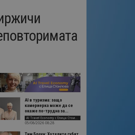
зиржичи
неповторимата
AI в туризма: защо
камериерка може да се
окаже по-трудна за...
AI Travel Economy с Елица Стоилова
05/08/2026 08:28
Тим Браун: Хотелите губят