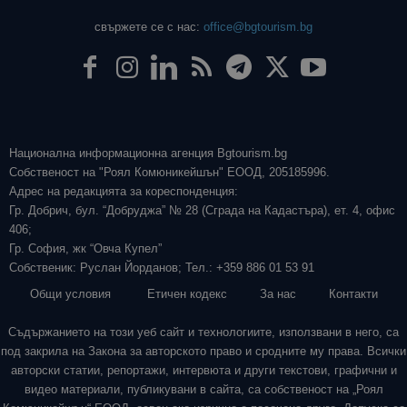
свържете се с нас:
office@bgtourism.bg
Национална информационна агенция Bgtourism.bg
Собственост на "Роял Комюникейшън" ЕООД, 205185996.
Адрес на редакцията за кореспонденция:
Гр. Добрич, бул. “Добруджа” № 28 (Сграда на Кадастъра), ет. 4, офис
406;
Гр. София, жк “Овча Купел”
Собственик: Руслан Йорданов; Тел.: +359 886 01 53 91
Общи условия
Етичен кодекс
За нас
Контакти
Съдържанието на този уеб сайт и технологиите, използвани в него, са
под закрила на Закона за авторското право и сродните му права. Всички
авторски статии, репортажи, интервюта и други текстови, графични и
видео материали, публикувани в сайта, са собственост на „Роял