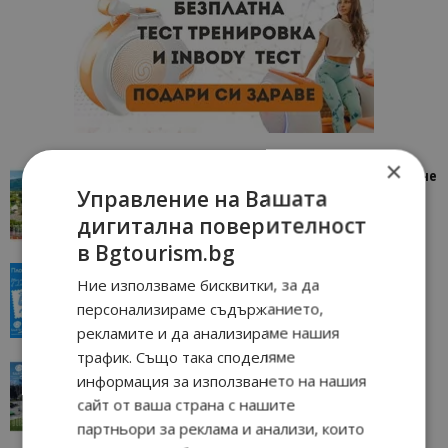
×
“Пощенска картичка от…”: Петрич – Изживяване
Управление на Вашата
отвъд очакваното
дигитална поверителност
11/07/2026 11:22
Петрич
в Bgtourism.bg
“Пощенска картичка от…”: Пловдив, градът на
Ние използваме бисквитки, за да
всички времена
персонализираме съдържанието,
23/06/2026 10:00
Пловдив
рекламите и да анализираме нашия
трафик. Също така споделяме
“Пощенска картичка от…”: Перник – град на
информация за използването на нашия
традициите, културата и вдъхновяващите...
сайт от ваша страна с нашите
17/06/2026 09:01
Перник
партньори за реклама и анализи, които