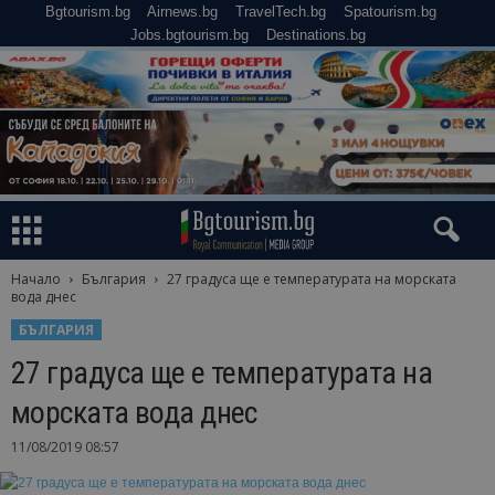
Bgtourism.bg
Airnews.bg
TravelTech.bg
Spatourism.bg
Jobs.bgtourism.bg
Destinations.bg
Начало
България
27 градуса ще е температурата на морската
вода днес
БЪЛГАРИЯ
27 градуса ще е температурата на
морската вода днес
11/08/2019 08:57