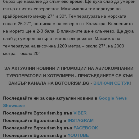
бързо ще намалее до слънчево време. Ще духа слаб до умерен
вятър от изток-североизток. Максимални температури по
крайбрежието между 27° и 30°. Температурата на морската
вода е 26-27°, по-ниска е на север от н. Калиакра. Вълнението
на морето ще е 2-3 бала. В планините ще е слънчево. Ще духа
слаб до умерен вятър от изток-североизток. Максимална
температура на височина 1200 метра – около 27°, на 2000
метра – около 20°.
ЗА АКТУАЛНИ НОВИНИ И ПРОМОЦИИ НА АВИОКОМПАНИИ,
ТУРОПЕРАТОРИ И ХОТЕЛИЕРИ - ПРИСЪЕДИНЕТЕ СЕ КЪМ
ВАЙБЪР КАНАЛА НА BGTOURISM.BG -
ВКЛЮЧИ СЕ ТУК
!
Последвайте ни за още актуални новини
в
Google News
Showcase
Последвайте
Bgtourism.bg във
VIBER
Последвайте
Bgtourism.bg в
INSTAGRAM
Последвайте
Bgtourism.bg във
FACEBOOK
Последвайте
Bgtourism.bg в
YOUTUBE