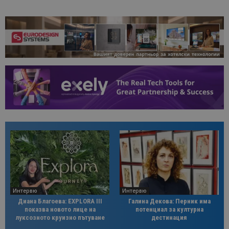
Интервю
Интервю
Диана Благоева: EXPLORA III
Галина Декова: Перник има
показва новото лице на
потенциал за културна
луксозното круизно пътуване
дестинация