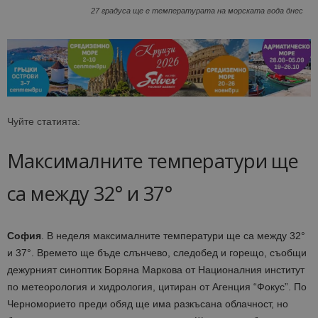
27 градуса ще е температурата на морската вода днес
Чуйте статията:
Максималните температури ще
са между 32° и 37°
София
. В неделя максималните температури ще са между 32°
и 37°. Времето ще бъде слънчево, следобед и горещо, съобщи
дежурният синоптик Боряна Маркова от Националния институт
по метеорология и хидрология, цитиран от Агенция “Фокус”. По
Черноморието преди обяд ще има разкъсана облачност, но