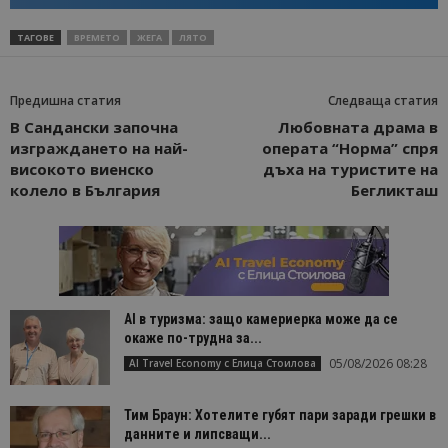
ТАГОВЕ
ВРЕМЕТО
ЖЕГА
ЛЯТО
Предишна статия
Следваща статия
В Сандански започна
Любовната драма в
изграждането на най-
операта “Норма” спря
високото виенско
дъха на туристите на
колело в България
Бегликташ
AI в туризма: защо камериерка може да се
окаже по-трудна за...
05/08/2026 08:28
AI Travel Economy с Елица Стоилова
Тим Браун: Хотелите губят пари заради грешки в
данните и липсващи...