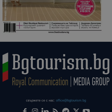
свържете се с нас:
office@bgtourism.bg