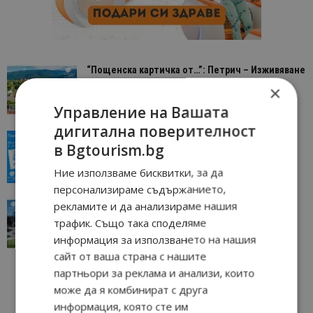
“Пощенска картичка от…”: Петрич – Изживяване
отвъд очакваното
×
11/07/2026 11:22
Петрич
Управление на Вашата
дигитална поверителност
“Пощенска картичка от…”: Пловдив, градът на
в Bgtourism.bg
всички времена
23/06/2026 10:00
Пловдив
Ние използваме бисквитки, за да
персонализираме съдържанието,
рекламите и да анализираме нашия
“Пощенска картичка от…”: Перник – град на
традициите, културата и вдъхновяващите...
трафик. Също така споделяме
17/06/2026 09:01
Перник
информация за използването на нашия
сайт от ваша страна с нашите
партньори за реклама и анализи, които
може да я комбинират с друга
информация, която сте им