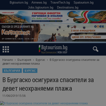
Bgtourism.bg
Airnews.bg
TravelTech.bg
Spatourism.bg
Jobs.bgtourism.bg
Destinations.bg
Начало
България
Бургас
В Бургаско осигуриха спасители за
девет неохраняеми плажа
БЪЛГАРИЯ
БУРГАС
В Бургаско осигуриха спасители за
девет неохраняеми плажа
11/06/2019 15:58