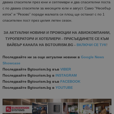
двама спасители през юни и септември и два спасителни поста
с по двама спасители за месеците юли и август. Само “Несебър
изток” и “Резово” поради малката си площ ще останат с по 1
спасителен пост през целия летен сезон.
ЗА АКТУАЛНИ НОВИНИ И ПРОМОЦИИ НА АВИОКОМПАНИИ,
ТУРОПЕРАТОРИ И ХОТЕЛИЕРИ - ПРИСЪЕДИНЕТЕ СЕ КЪМ
ВАЙБЪР КАНАЛА НА BGTOURISM.BG -
ВКЛЮЧИ СЕ ТУК
!
Последвайте ни за още актуални новини
в
Google News
Showcase
Последвайте
Bgtourism.bg във
VIBER
Последвайте
Bgtourism.bg в
INSTAGRAM
Последвайте
Bgtourism.bg във
FACEBOOK
Последвайте
Bgtourism.bg в
YOUTUBE