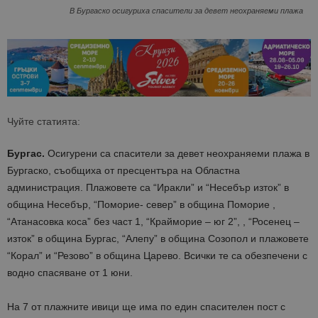
В Бургаско осигуриха спасители за девет неохраняеми плажа
Чуйте статията:
Бургас.
Осигурени са спасители за девет неохраняеми плажа в
Бургаско, съобщиха от пресцентъра на Областна
администрация. Плажовете са “Иракли” и “Несебър изток” в
община Несебър, “Поморие- север” в община Поморие ,
“Атанасовка коса” без част 1, “Крайморие – юг 2”, , “Росенец –
изток” в община Бургас, “Алепу” в община Созопол и плажовете
“Корал” и “Резово” в община Царево. Всички те са обезпечени с
водно спасяване от 1 юни.
На 7 от плажните ивици ще има по един спасителен пост с