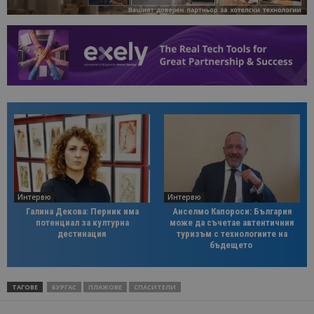
Интервю
Интервю
Галина Декова: Перник има
Анселмо Капороси: България
потенциал за културна
може да съчетае автентичния
дестинация
туризъм с технологиите на
бъдещето
ТАГОВЕ
БУРГАС
ПЛАЖОВЕ
СПАСИТЕЛИ