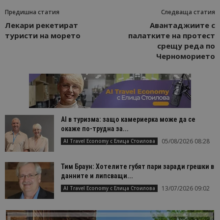
Предишна статия
Следваща статия
Лекари рекетират
Авантаджиите с
туристи на морето
палатките на протест
срещу реда по
Черноморието
AI в туризма: защо камериерка може да се
окаже по-трудна за...
05/08/2026 08:28
AI Travel Economy с Елица Стоилова
Тим Браун: Хотелите губят пари заради грешки в
данните и липсващи...
13/07/2026 09:02
AI Travel Economy с Елица Стоилова