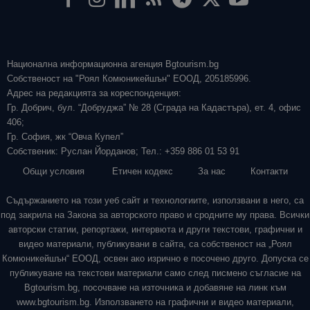
Национална информационна агенция Bgtourism.bg
Собственост на "Роял Комюникейшън" ЕООД, 205185996.
Адрес на редакцията за кореспонденция:
Гр. Добрич, бул. “Добруджа” № 28 (Сграда на Кадастъра), ет. 4, офис
406;
Гр. София, жк “Овча Купел”
Собственик: Руслан Йорданов; Тел.: +359 886 01 53 91
Общи условия
Етичен кодекс
За нас
Контакти
Съдържанието на този уеб сайт и технологиите, използвани в него, са
под закрила на Закона за авторското право и сродните му права. Всички
авторски статии, репортажи, интервюта и други текстови, графични и
видео материали, публикувани в сайта, са собственост на „Роял
Комюникейшън“ ЕООД, освен ако изрично е посочено друго. Допуска се
публикуване на текстови материали само след писмено съгласие на
Bgtourism.bg, посочване на източника и добавяне на линк към
www.bgtourism.bg. Използването на графични и видео материали,