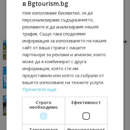
в Bgtourism.bg
Ние използваме бисквитки, за да
персонализираме съдържанието,
рекламите и да анализираме нашия
трафик. Също така споделяме
информация за използването на нашия
“Пощенска картичка от…”: Петрич – Изживяване
сайт от ваша страна с нашите
отвъд очакваното
партньори за реклама и анализи, които
11/07/2026 11:22
Петрич
може да я комбинират с друга
информация, която сте им
“Пощенска картичка от…”: Пловдив, градът на
предоставили или която са събрали от
всички времена
вашето използване на техните услуги.
23/06/2026 10:00
Пловдив
Прочетете още
“Пощенска картичка от…”: Перник – град на
Строго
Ефективност
традициите, културата и вдъхновяващите...
необходимо
17/06/2026 09:01
Перник
Таргетиране
Функционалност