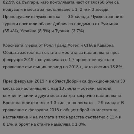
82.9% са българи, като по-голямата част от тях (60.6%) са
нощували в места за настаняване с 1, 2 или 3 звезди.
Пренощувалите чужденци са 0.9 хиляди. Чуждестранните
туристи посетили област Добрич са предимно от Румъния
(65.4%), Украйна (8.9%) и Турция (3.7%).
Красивата гледка от Роял Гранд Хотел и СПА в Каварна
Общата заетост на леглата в местата за настаняване през
февруари 2019 г. се увеличава с 1.7 процентни пункта в
сравнение със същия период на 2018 г., като достига 13.8%.
През февруари 2019 г. в област Добрич са функционирали 39
места за настаняване с над 10 легла – хотели, мотели,
къмпинги, хижи и други места за краткосрочно настаняване.
Броят на стаите в тях е 1.3 хил., а на леглата – 2.9 хиляди. В
сравнение с февруари 2018 г. общият брой на местата за
настаняване и на леглата в тях нараства съответно с 11.4 и
8.1%, а броят на стаите намалява с 1.0%.