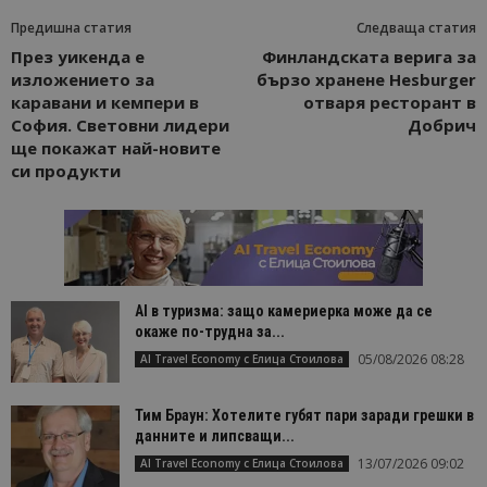
Предишна статия
Следваща статия
През уикенда е
Финлaндcĸaтa вepигa за
изложението за
бързо хранене Неѕburgеr
каравани и кемпери в
отваря ресторант в
София. Световни лидери
Добрич
ще покажат най-новите
си продукти
AI в туризма: защо камериерка може да се
окаже по-трудна за...
05/08/2026 08:28
AI Travel Economy с Елица Стоилова
Тим Браун: Хотелите губят пари заради грешки в
данните и липсващи...
13/07/2026 09:02
AI Travel Economy с Елица Стоилова