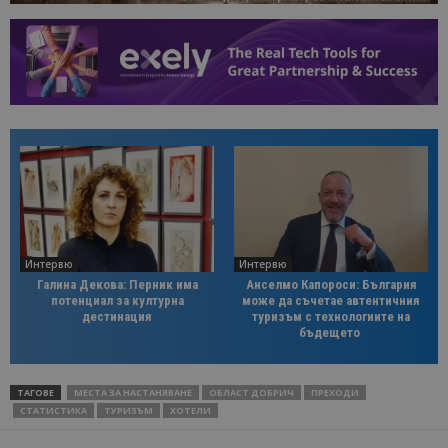
Интервю
Интервю
Галина Декова: Перник има
Анселмо Капороси: България
потенциал за културна
може да съчетае автентичния
дестинация
туризъм с технологиите на
бъдещето
ТАГОВЕ
МЕСТА ЗА НАСТАНЯВАНЕ
ОБЛАСТ ДОБРИЧ
ПРЕХОДИ
СТАТИСТИКА
ТУРИЗЪМ
ХОТЕЛИ