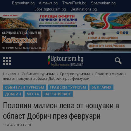
Bgtourism.bg
Airnews.bg
TravelTech.bg
Spatourism.bg
Jobs.bgtourism.bg
Destinations.bg
Начало
Събитиен туризъм
Градски туризъм
Половин милион
лева от нощувки в област Добрич през февруари
СЪБИТИЕН ТУРИЗЪМ
ГРАДСКИ ТУРИЗЪМ
БЪЛГАРИЯ
ДОБРИЧ
МЕСТА
НАСТАНЯВАНЕ
Половин милион лева от нощувки в
област Добрич през февруари
11/04/2019 12:01