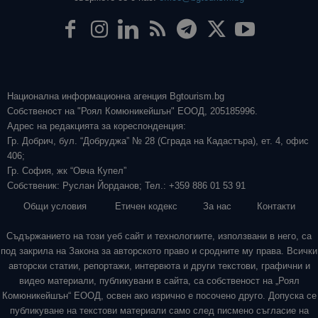
Национална информационна агенция Bgtourism.bg
Собственост на "Роял Комюникейшън" ЕООД, 205185996.
Адрес на редакцията за кореспонденция:
Гр. Добрич, бул. “Добруджа” № 28 (Сграда на Кадастъра), ет. 4, офис
406;
Гр. София, жк “Овча Купел”
Собственик: Руслан Йорданов; Тел.: +359 886 01 53 91
Общи условия
Етичен кодекс
За нас
Контакти
Съдържанието на този уеб сайт и технологиите, използвани в него, са
под закрила на Закона за авторското право и сродните му права. Всички
авторски статии, репортажи, интервюта и други текстови, графични и
видео материали, публикувани в сайта, са собственост на „Роял
Комюникейшън“ ЕООД, освен ако изрично е посочено друго. Допуска се
публикуване на текстови материали само след писмено съгласие на