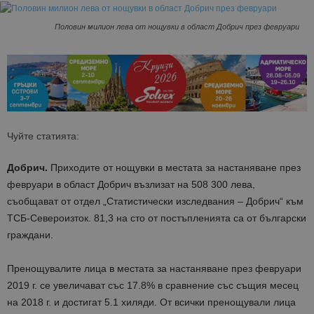
Половин милион лева от нощувки в област Добрич през февруари
Чуйте статията:
Добрич.
Приходите от нощувки в местата за настаняване през
февруари в област Добрич възлизат на 508 300 лева,
съобщават от отдел „Статистически изследвания – Добрич“ към
ТСБ-Североизток. 81,3 на сто от постъпленията са от български
граждани.
Пренощувалите лица в местата за настаняване през февруари
2019 г. се увеличават със 17.8% в сравнение със същия месец
на 2018 г. и достигат 5.1 хиляди. От всички пренощували лица