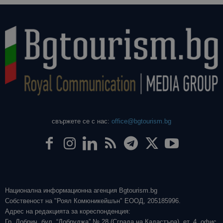
свържете се с нас:
office@bgtourism.bg
Национална информационна агенция Bgtourism.bg
Собственост на "Роял Комюникейшън" ЕООД, 205185996.
Адрес на редакцията за кореспонденция:
Гр. Добрич, бул. “Добруджа” № 28 (Сграда на Кадастъра), ет. 4, офис