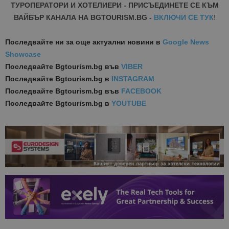
ТУРОПЕРАТОРИ И ХОТЕЛИЕРИ - ПРИСЪЕДИНЕТЕ СЕ КЪМ
ВАЙБЪР КАНАЛА НА BGTOURISM.BG -
ВКЛЮЧИ СЕ ТУК
!
Последвайте ни за още актуални новини
в
Google News
Showcase
Последвайте
Bgtourism.bg във
VIBER
Последвайте
Bgtourism.bg в
INSTAGRAM
Последвайте
Bgtourism.bg във
FACEBOOK
Последвайте
Bgtourism.bg в
YOUTUBE