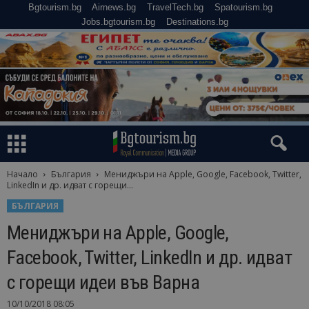
Bgtourism.bg
Airnews.bg
TravelTech.bg
Spatourism.bg
Jobs.bgtourism.bg
Destinations.bg
Начало
България
Мениджъри на Apple, Google, Facebook, Twitter,
LinkedIn и др. идват с горещи...
БЪЛГАРИЯ
Мениджъри на Apple, Google,
Facebook, Twitter, LinkedIn и др. идват
с горещи идеи във Варна
10/10/2018 08:05