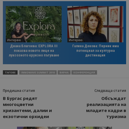
Интервю
Интервю
Диана Благоева: EXPLORA III
Галина Декова: Перник има
показва новото лице на
потенциал за културна
луксозното круизно пътуване
дестинация
ТАГОВЕ
INNOWAVE SUMMIT 2018
ВАРНА
КОНФЕРЕНЦИЯ
Предишна статия
Следваща статия
В Бургас редят
Обсъждат
многоцветни
реализацията на
хризантеми, далии и
младите кадри в
екзотични орхидеи
туризма