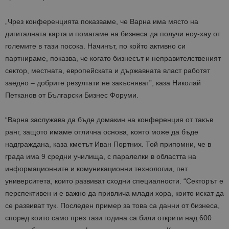
„Чрез конференцията показваме, че Варна има място на
дигиталната карта и помагаме на бизнеса да получи ноу-хау от
големите в тази посока. Начинът, по който активно си
партнираме, показва, че когато бизнесът и неправителственият
сектор, местната, европейската и държавната власт работят
заедно – добрите резултати не закъсняват”, каза Николай
Петканов от Български Бизнес Форуми.
“Варна заслужава да бъде домакин на конференция от такъв
ранг, защото имаме отлична основа, която може да бъде
надграждана, каза кметът Иван Портних. Той припомни, че в
града има 9 средни училища, с паралелки в областта на
информационните и комуникационни технологии, пет
университета, които развиват сходни специалности. “Секторът е
перспективен и е важно да привлича млади хора, които искат да
се развиват тук. Последен пример за това са данни от бизнеса,
според които само през тази година са били открити над 600