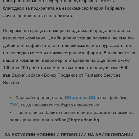
нови работни места в сферата на аутсорсинга. Кметът
благодари за подкрепата на еврокомисар Мария Габриел и
лично ще присъства на събитията.
По време на срещата позиция споделиха и представители на
варненски компании. „Амбицирани сме да покажем, че сме по-
добри и от софийските, и от пловдивските, и от бургаските, не
на последно място и от чуждестранните фирми. В плановете на
нашата компания, например, е откриване на още поне около
100 или 200 работни места, а към момента осигуряваме 500
във Варна“, обясни Бойко Проданов от Fantastic Services
Bulgaria.
Харесай страницата на
BGtourism.BG
и във фейсбук
ТУК
, за да научавате по-бързо новините ни!
Пишете ни за Вашите новини и ни изпращайте снимки на
редакционната поща
office@bgtourism.bg
ЗА АКТУАЛНИ НОВИНИ И ПРОМОЦИИ НА АВИОКОМПАНИИ,