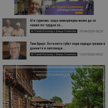
AI в туризма: защо камериерка може да се
окаже по-трудна за...
05/08/2026 08:28
AI Travel Economy с Елица Стоилова
Тим Браун: Хотелите губят пари заради грешки в
данните и липсващи...
13/07/2026 09:02
AI Travel Economy с Елица Стоилова