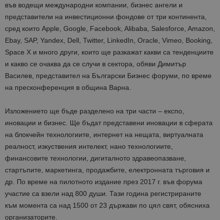
във водещи международни компании, бизнес ангели и
представители на инвестиционни фондове от три континента,
сред които Apple, Google, Facebook, Alibaba, Salesforce, Amazon,
Ebay, SAP, Yandex, Dell, Twitter, LinkedIn, Oracle, Vimeo, Booking,
Space X и много други, които ще разкажат какви са тенденциите
и какво се очаква да се случи в сектора, обяви Димитър
Василев, представител на Български Бизнес форуми, по време
на пресконференция в община Варна.
Изложението ще бъде разделено на три части – експо,
иновации и бизнес. Ще бъдат представени иновации в сферата
на блокчейн технологиите, интернет на нещата, виртуалната
реалност, изкуствения интелект, нано технологиите,
финансовите технологии, дигиталното здравеопазване,
стартъпите, маркетинга, продажбите, електронната търговия и
др. По време на пилотното издание през 2017 г. във форума
участие са взели над 800 души. Тази година регистрираните
към момента са над 1500 от 23 държави по цял свят, обясниха
организаторите.