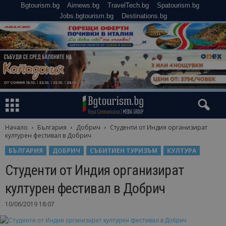
Bgtourism.bg
Airnews.bg
TravelTech.bg
Spatourism.bg
Jobs.bgtourism.bg
Destinations.bg
Начало
България
Добрич
Студенти от Индия организират
културен фестивал в Добрич
БЪЛГАРИЯ
ДОБРИЧ
СЪБИТИЕН ТУРИЗЪМ
КУЛТУРА
Студенти от Индия организират
културен фестивал в Добрич
10/06/2019 18:07