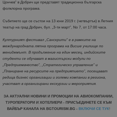
Цончев” в Добрич ще представят традиционна българска
фолклорна програма.
Събитието ще се състои на 13 юни 2019 г. (четвъртък) в Летния
театър на град Добрич, бул. „3-ти март”, No 7, от 17:00 часа.
Културният фестивал „Санскрити” е в рамките на
международната лятна програма на Висше училище по
мениджмънт. В продължение на един месец, индийските
студенти се обучават в магистърски модули по
„Предприемачество”, „Стратегическо управление” и
„Планиране на ресурсите на предприятието”, посещават
редица бизнес организации и големи компании в региона,
участват в организирани екскурзии и мероприятия.
ЗА АКТУАЛНИ НОВИНИ И ПРОМОЦИИ НА АВИОКОМПАНИИ,
ТУРОПЕРАТОРИ И ХОТЕЛИЕРИ - ПРИСЪЕДИНЕТЕ СЕ КЪМ
ВАЙБЪР КАНАЛА НА BGTOURISM.BG -
ВКЛЮЧИ СЕ ТУК
!