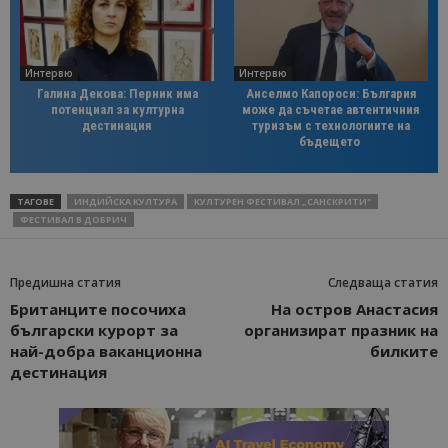
Интервю
Интервю
Галина Декова: Перник има
Анселмо Капороси: България
потенциал за културна
може да съчетае автентичния
дестинация
туризъм с технологиите на
бъдещето
ТАГОВЕ
ИНДИЙСКА КУЛТУРА
КУЛТУРEН ФЕСТИВАЛ „САНСКРИТИ"
ФЕСТИВАЛ В ДОБРИЧ
Предишна статия
Следваща статия
Британците посочиха
На остров Анастасия
български курорт за
организират празник на
най-добра ваканционна
билките
дестинация