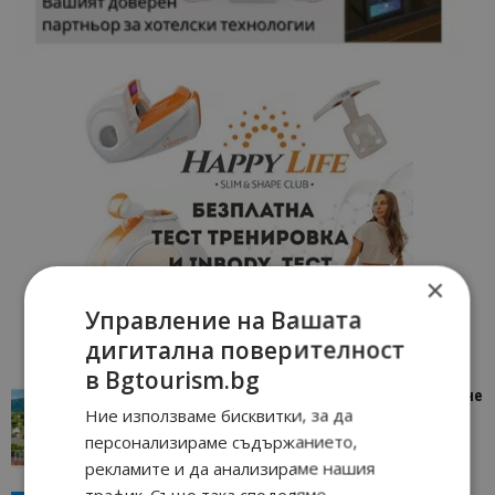
×
Управление на Вашата
дигитална поверителност
в Bgtourism.bg
“Пощенска картичка от…”: Петрич – Изживяване
Ние използваме бисквитки, за да
отвъд очакваното
персонализираме съдържанието,
11/07/2026 11:22
Петрич
рекламите и да анализираме нашия
трафик. Също така споделяме