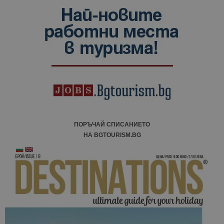
данни за
посетители
сесии и
кампании 
отчетите з
анализ на
сайтовете.
ПОРЪЧАЙ СПИСАНИЕТО
НА BGTOURISM.BG