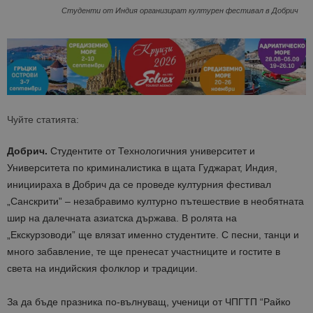
Студенти от Индия организират културен фестивал в Добрич
Чуйте статията:
Добрич.
Студентите от Технологичния университет и
Университета по криминалистика в щата Гуджарат, Индия,
инициираха в Добрич да се проведе културния фестивал
„Санскрити” – незабравимо културно пътешествие в необятната
шир на далечната азиатска държава. В ролята на
„Екскурзоводи” ще влязат именно студентите. С песни, танци и
много забавление, те ще пренесат участниците и гостите в
света на индийския фолклор и традиции.
За да бъде празника по-вълнуващ, ученици от ЧПГТП “Райко