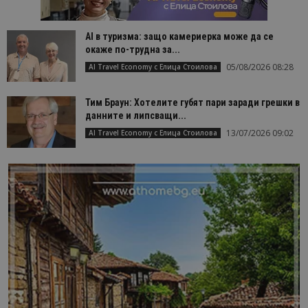
AI в туризма: защо камериерка може да се
окаже по-трудна за...
05/08/2026 08:28
AI Travel Economy с Елица Стоилова
Тим Браун: Хотелите губят пари заради грешки в
данните и липсващи...
13/07/2026 09:02
AI Travel Economy с Елица Стоилова