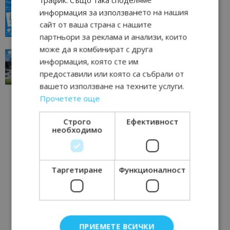
“Пощенска картичка от…”: Пловдив, градът на
информация за използването на нашия
всички времена
сайт от ваша страна с нашите
23/06/2026 10:00
Пловдив
партньори за реклама и анализи, които
може да я комбинират с друга
“Пощенска картичка от…”: Перник – град на
информация, която сте им
традициите, културата и вдъхновяващите...
предоставили или която са събрали от
17/06/2026 09:01
Перник
вашето използване на техните услуги.
Прочетете още
Строго
Ефективност
необходимо
Таргетиране
Функционалност
ПРИЕМЕТЕ ВСИЧКИ