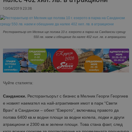
10/04/2019 23:38
Ресторантьор от Мелник ще ползва 10 г. езерото в парка на Сандански срещу
550 лв. наем и обещание да налее 402 хил. лв. в атракциони
Чуйте статията:
Сандански.
Ресторантьорът с бизнес в Мелник Георги Георгиев
е новият наемател на най-атрактивния имот в парк “Свети
Врач” в Сандански – обект “Езерото”, включващ правото да
ползва 6400 кв.м водни площи за водни колела, лодки и други
атракциони и 2300 кв.м зелени площи. Това стана факт, след
като всички срокове за протестиране на проведената процедура