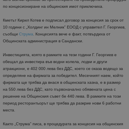
по концесиониране на общинския имот приключиха.
Кметът Кирил Котев е подписал договор за концесия за срок от
10 години с „Холдинг ин Мелник” ЕООД с управител Г. Георгиев,
съобщи
Струма
. Концесията вече е факт, потвърдиха от
Общинската администрация в Сандански.
Инвестицията, която в рамките на тези години Г. Георгиев е
обещал да инвестира във водни колела, лодки и други
атракциони, е 402 000 лева без ДДС, което се оказа водещо за
определяне на фирмата за победител. Месечният наем, който
фирмата ще трябва да внася в общинската хазна, е в размер
на 550 лева без ДДС, като първоначално обявената цена с
решение на Общинския съвет бе 440 лева. В рамките на този
период ресторантьорът ще трябва да разкрие нови 6 работни
места.
Както „Струма” писа, в процедурата за концесия на общинския