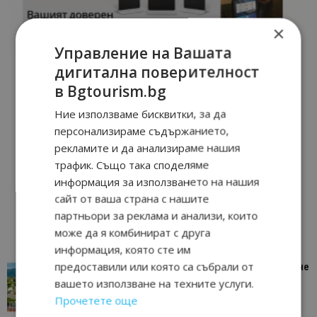
×
Управление на Вашата
дигитална поверителност
в Bgtourism.bg
Ние използваме бисквитки, за да
персонализираме съдържанието,
рекламите и да анализираме нашия
трафик. Също така споделяме
информация за използването на нашия
сайт от ваша страна с нашите
партньори за реклама и анализи, които
може да я комбинират с друга
информация, която сте им
предоставили или която са събрали от
“Пощенска картичка от…”: Петрич – Изживяване
отвъд очакваното
вашето използване на техните услуги.
11/07/2026 11:22
Петрич
Прочетете още