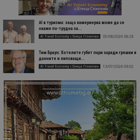
AI в туризма: защо камериерка може да се
окаже по-трудна за...
05/08/2026 08:28
AI Travel Economy с Елица Стоилова
Тим Браун: Хотелите губят пари заради грешки в
данните и липсващи...
13/07/2026 09:02
AI Travel Economy с Елица Стоилова