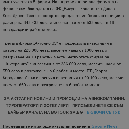
имот участваха 5 фирми. На второ място остана фирмата на
финансовия благодетел на ФК „Вихрен” Константин Динев –
Коко Динев. Тяхното офертно предложение бе за инвестиции в
размер на 343 433 лева и месечен наем от 533 лева, и 18
новоразкрити работни места.
Третата фирма „Антонио 33” е предложила инвестиция в
размер на 223 000 лева, месечен наем от 1000 лева и
разкриване на 10 работни места. Четвъртата фирма бе
„Никтурс-ико” с инвестиция от 286 000 лева, месечен наем от
550 лева и разкриване на 6 работни места. ЕТ „Георги
Карадалиев” пък е посочил инвестиция от 90 100 лева, месечен
наем от 660 лева и разкриване на 6 работни места.
ЗА АКТУАЛНИ НОВИНИ И ПРОМОЦИИ НА АВИОКОМПАНИИ,
ТУРОПЕРАТОРИ И ХОТЕЛИЕРИ - ПРИСЪЕДИНЕТЕ СЕ КЪМ
ВАЙБЪР КАНАЛА НА BGTOURISM.BG -
ВКЛЮЧИ СЕ ТУК
!
Последвайте ни за още актуални новини
в
Google News