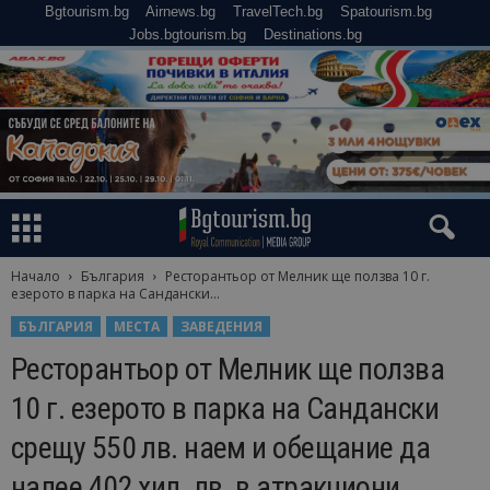
Bgtourism.bg
Airnews.bg
TravelTech.bg
Spatourism.bg
Jobs.bgtourism.bg
Destinations.bg
Начало
България
Ресторантьор от Мелник ще ползва 10 г.
езерото в парка на Сандански...
БЪЛГАРИЯ
МЕСТА
ЗАВЕДЕНИЯ
Ресторантьор от Мелник ще ползва
10 г. езерото в парка на Сандански
срещу 550 лв. наем и обещание да
налее 402 хил. лв. в атракциони