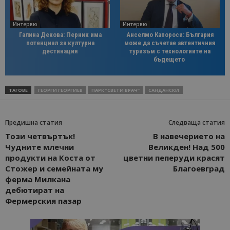
Интервю
Интервю
Галина Декова: Перник има
Анселмо Капороси: България
потенциал за културна
може да съчетае автентичния
дестинация
туризъм с технологиите на
бъдещето
ТАГОВЕ
ГЕОРГИ ГЕОРГИЕВ
ПАРК “СВЕТИ ВРАЧ”
САНДАНСКИ
Предишна статия
Следваща статия
Този четвъртък!
В навечерието на
Чудните млечни
Великден! Над 500
продукти на Коста от
цветни пеперуди красят
Стожер и семейната му
Благоевград
ферма Милкана
дебютират на
Фермерския пазар