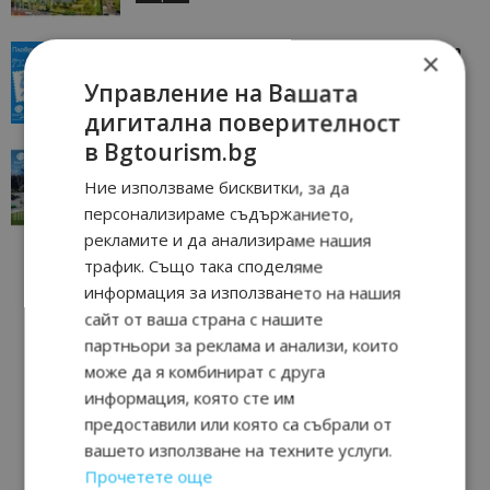
“Пощенска картичка от…”: Пловдив, градът на
×
всички времена
Управление на Вашата
23/06/2026 10:00
Пловдив
дигитална поверителност
в Bgtourism.bg
“Пощенска картичка от…”: Перник – град на
традициите, културата и вдъхновяващите...
Ние използваме бисквитки, за да
17/06/2026 09:01
Перник
персонализираме съдържанието,
рекламите и да анализираме нашия
трафик. Също така споделяме
информация за използването на нашия
сайт от ваша страна с нашите
партньори за реклама и анализи, които
може да я комбинират с друга
информация, която сте им
предоставили или която са събрали от
вашето използване на техните услуги.
Прочетете още