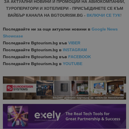
ЗА АКТУАЛНИ НОВИНИ И ПРОМОЦИИ НА АВИОКОМПАНИИ,
ТУРОПЕРАТОРИ И ХОТЕЛИЕРИ - ПРИСЪЕДИНЕТЕ СЕ КЪМ
ВАЙБЪР КАНАЛА НА BGTOURISM.BG -
ВКЛЮЧИ СЕ ТУК
!
Последвайте ни за още актуални новини
в
Google News
Showcase
Последвайте
Bgtourism.bg във
VIBER
Последвайте
Bgtourism.bg в
INSTAGRAM
Последвайте
Bgtourism.bg във
FACEBOOK
Последвайте
Bgtourism.bg в
YOUTUBE