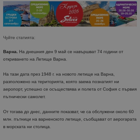
Чуйте статията:
Варна.
На днешния ден 9 май се навършват 74 години от
откриването на Летище Варна.
На тази дата през 1948 г. на новото летище на Варна,
разположено на територията, която заема познатият ни
аеропорт, успешно се осъществява и полета от София с първия
пътнически самолет.
От тогава до днес, данните показват, че са обслужени около 60
млн. пътници на варненското летище, съобщават от аерогарата
в морската ни столица.