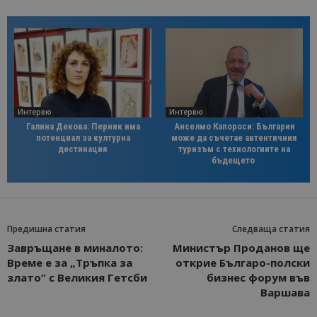
Интервю
Интервю
Галина Декова: Перник има
Анселмо Капороси: България
потенциал за културна
може да съчетае автентичния
дестинация
туризъм с технологиите на
бъдещето
Предишна статия
Следваща статия
Завръщане в миналото:
Министър Проданов ще
Време е за „Тръпка за
открие Българо-полски
злато“ с Великия Гетсби
бизнес форум във
Варшава