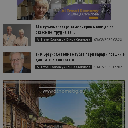
AI в туризма: защо камериерка може да се
окаже по-трудна за...
05/08/2026 08:28
AI Travel Economy с Елица Стоилова
Тим Браун: Хотелите губят пари заради грешки в
данните и липсващи...
13/07/2026 09:02
AI Travel Economy с Елица Стоилова