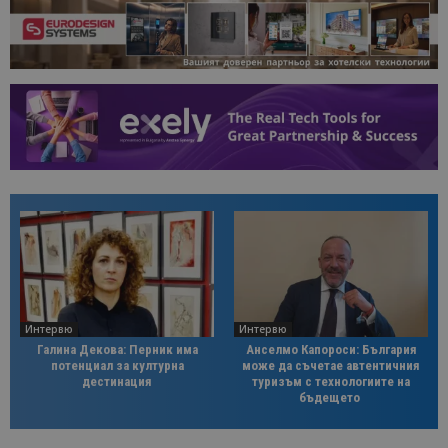
Интервю
Интервю
Галина Декова: Перник има
Анселмо Капороси: България
потенциал за културна
може да съчетае автентичния
дестинация
туризъм с технологиите на
бъдещето