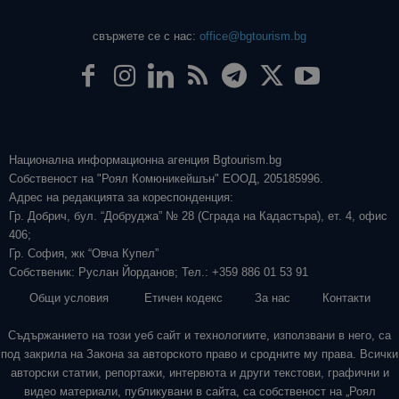
свържете се с нас:
office@bgtourism.bg
Национална информационна агенция Bgtourism.bg
Собственост на "Роял Комюникейшън" ЕООД, 205185996.
Адрес на редакцията за кореспонденция:
Гр. Добрич, бул. “Добруджа” № 28 (Сграда на Кадастъра), ет. 4, офис
406;
Гр. София, жк “Овча Купел”
Собственик: Руслан Йорданов; Тел.: +359 886 01 53 91
Общи условия
Етичен кодекс
За нас
Контакти
Съдържанието на този уеб сайт и технологиите, използвани в него, са
под закрила на Закона за авторското право и сродните му права. Всички
авторски статии, репортажи, интервюта и други текстови, графични и
видео материали, публикувани в сайта, са собственост на „Роял