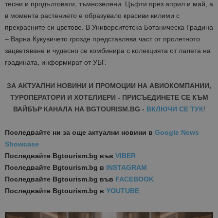
тесни и продълговати, тъмнозелени. Цъфти през април и май, а
в момента растението е образувало красиви килими с
прекрасните си цветове. В Университетска Ботаническа Градина
– Варна Кукувичето грозде представлява част от пролетното
зацветяване и чудесно се комбинира с колекцията от лалета на
градината, информират от УБГ.
ЗА АКТУАЛНИ НОВИНИ И ПРОМОЦИИ НА АВИОКОМПАНИИ,
ТУРОПЕРАТОРИ И ХОТЕЛИЕРИ - ПРИСЪЕДИНЕТЕ СЕ КЪМ
ВАЙБЪР КАНАЛА НА BGTOURISM.BG -
ВКЛЮЧИ СЕ ТУК
!
Последвайте ни за още актуални новини
в
Google News
Showcase
Последвайте
Bgtourism.bg във
VIBER
Последвайте
Bgtourism.bg в
INSTAGRAM
Последвайте
Bgtourism.bg във
FACEBOOK
Последвайте
Bgtourism.bg в
YOUTUBE