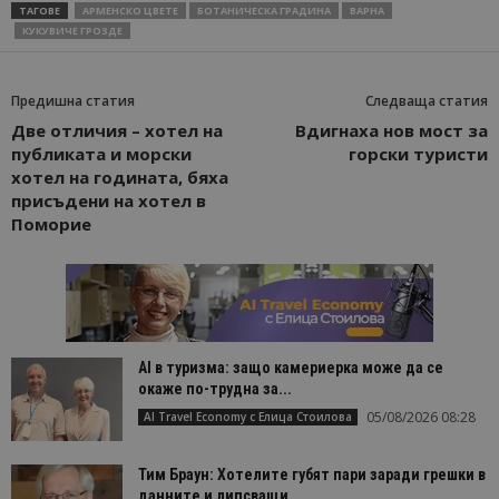
ТАГОВЕ
АРМЕНСКО ЦВЕТЕ
БОТАНИЧЕСКА ГРАДИНА
ВАРНА
КУКУВИЧЕ ГРОЗДЕ
Предишна статия
Следваща статия
Две отличия – хотел на
Вдигнаха нов мост за
публиката и морски
горски туристи
хотел на годината, бяха
присъдени на хотел в
Поморие
AI в туризма: защо камериерка може да се
окаже по-трудна за...
05/08/2026 08:28
AI Travel Economy с Елица Стоилова
Тим Браун: Хотелите губят пари заради грешки в
данните и липсващи...