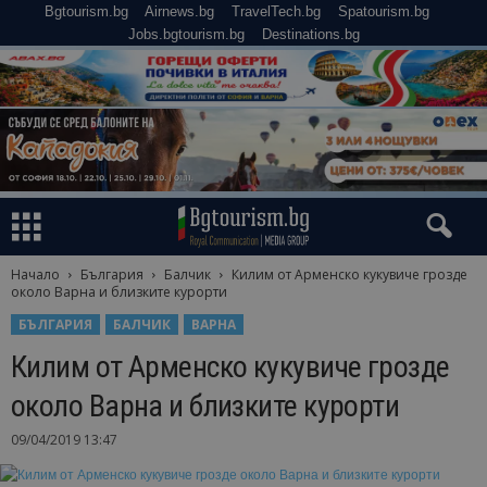
Bgtourism.bg
Airnews.bg
TravelTech.bg
Spatourism.bg
Jobs.bgtourism.bg
Destinations.bg
Начало
България
Балчик
Килим от Арменско кукувиче грозде
около Варна и близките курорти
БЪЛГАРИЯ
БАЛЧИК
ВАРНА
Килим от Арменско кукувиче грозде
около Варна и близките курорти
09/04/2019 13:47