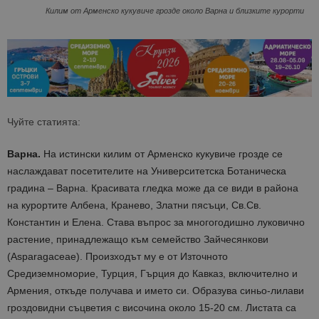
Килим от Арменско кукувиче грозде около Варна и близките курорти
Чуйте статията:
Варна.
На истински килим от Арменско кукувиче грозде се
наслаждават посетителите на Университетска Ботаническа
градина – Варна. Красивата гледка може да се види в района
на курортите Албена, Кранево, Златни пясъци, Св.Св.
Константин и Елена. Става въпрос за многогодишно луковично
растение, принадлежащо към семейство Зайчесянкови
(Asparagaceae). Произходът му е от Източното
Средиземноморие, Турция, Гърция до Кавказ, включително и
Армения, откъде получава и името си. Образува синьо-лилави
гроздовидни съцветия с височина около 15-20 см. Листата са