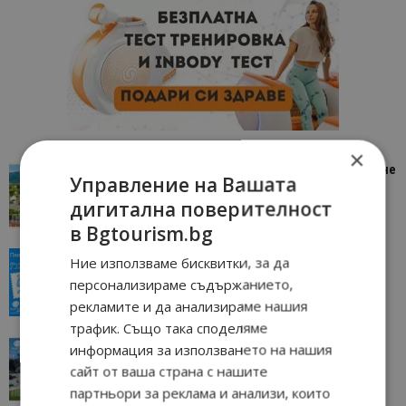
×
“Пощенска картичка от…”: Петрич – Изживяване
Управление на Вашата
отвъд очакваното
дигитална поверителност
11/07/2026 11:22
Петрич
в Bgtourism.bg
“Пощенска картичка от…”: Пловдив, градът на
Ние използваме бисквитки, за да
всички времена
персонализираме съдържанието,
23/06/2026 10:00
Пловдив
рекламите и да анализираме нашия
трафик. Също така споделяме
“Пощенска картичка от…”: Перник – град на
информация за използването на нашия
традициите, културата и вдъхновяващите...
сайт от ваша страна с нашите
17/06/2026 09:01
Перник
партньори за реклама и анализи, които