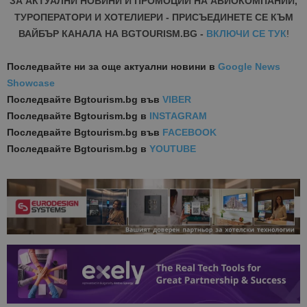
ЗА АКТУАЛНИ НОВИНИ И ПРОМОЦИИ НА АВИОКОМПАНИИ,
ТУРОПЕРАТОРИ И ХОТЕЛИЕРИ - ПРИСЪЕДИНЕТЕ СЕ КЪМ
ВАЙБЪР КАНАЛА НА BGTOURISM.BG -
ВКЛЮЧИ СЕ ТУК
!
Последвайте ни за още актуални новини
в
Google News
Showcase
Последвайте
Bgtourism.bg във
VIBER
Последвайте
Bgtourism.bg в
INSTAGRAM
Последвайте
Bgtourism.bg във
FACEBOOK
Последвайте
Bgtourism.bg в
YOUTUBE