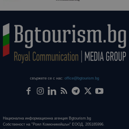
свържете се с нас:
office@bgtourism.bg
Национална информационна агенция Bgtourism.bg
Собственост на "Роял Комюникейшън" ЕООД, 205185996.