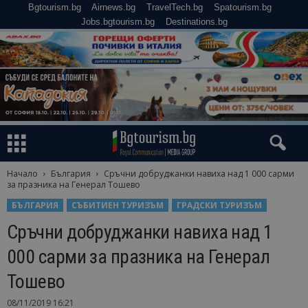
Bgtourism.bg
Airnews.bg
TravelTech.bg
Spatourism.bg
Jobs.bgtourism.bg
Destinations.bg
Начало
България
Сръчни добруджанки навиха над 1 000 сарми
за празника на Генерал Тошево
БЪЛГАРИЯ
СЪБИТИЕН ТУРИЗЪМ
ГРАДСКИ ТУРИЗЪМ
Сръчни добруджанки навиха над 1
000 сарми за празника на Генерал
Тошево
08/11/2019 16:21