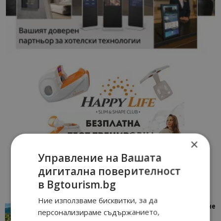
×
Управление на Вашата
дигитална поверителност
в Bgtourism.bg
Ние използваме бисквитки, за да
“Пощенска картичка от…”: Петрич – Изживяване
персонализираме съдържанието,
отвъд очакваното