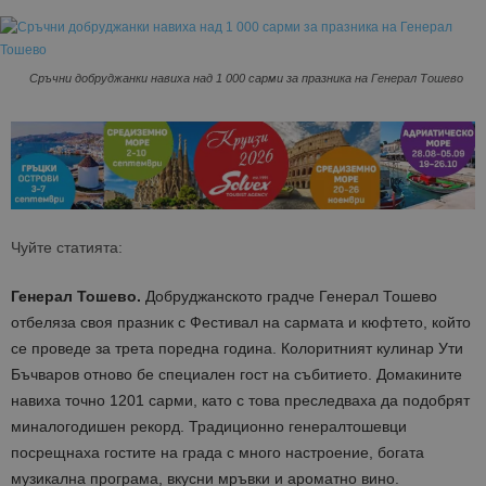
Сръчни добруджанки навиха над 1 000 сарми за празника на Генерал Тошево
Чуйте статията:
Генерал Тошево.
Добруджанското градче Генерал Тошево
отбеляза своя празник с Фестивал на сармата и кюфтето, който
се проведе за трета поредна година. Колоритният кулинар Ути
Бъчваров отново бе специален гост на събитието. Домакините
навиха точно 1201 сарми, като с това преследваха да подобрят
миналогодишен рекорд. Традиционно генералтошевци
посрещнаха гостите на града с много настроение, богата
музикална програма, вкусни мръвки и ароматно вино.