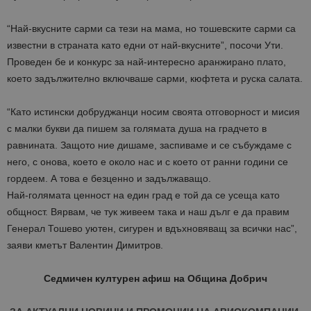
“Най-вкусните сарми са тези на мама, но тошевските сарми са
известни в страната като едни от най-вкусните”, посочи Ути.
Проведен бе и конкурс за най-интересно аранжирано плато,
което задължително включваше сарми, кюфтета и руска салата.
“Като истински добруджанци носим своята отговорност и мисия
с малки букви да пишем за голямата душа на градчето в
равнината. Защото ние дишаме, заспиваме и се събуждаме с
него, с онова, което е около нас и с което от ранни г
одини се
гордеем. А това е безценно и задължаващо.
Най-голямата ценност на един град е той да се усеща като
общност. Вярвам, че тук живеем така и наш дълг е да правим
Генерал Тошево уютен, сигурен и вдъхновяващ за всички нас”,
заяви кметът Валентин Димитров.
Седмичен културен афиш на Община Добрич