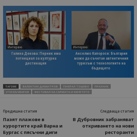
Интервю
Интервю
Галина Декова: Перник има
Анселмо Капороси: България
потенциал за културна
може да съчетае автентичния
дестинация
туризъм с технологиите на
бъдещето
ТАГОВЕ
ВАЛЕНТИН ДИМИТРОВ
ГЕНЕРАЛ ТОШЕВО
ПРАЗНИК
УТИ БЪЧВАРОВ
ФЕСТИВАЛ НА САРМАТА И КЮФТЕТО
Предишна статия
Следваща статия
Пазят плажове в
В Дубровник забраняват
курортите край Варна и
откриването на нови
Бургас с пясъчни диги
ресторанти