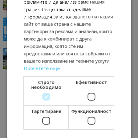
рекламите и да анализираме нашия
11/07/2026 11:22
Петрич
трафик. Също така споделяме
информация за използването на нашия
“Пощенска картичка от…”: Пловдив, градът на
сайт от ваша страна с нашите
всички времена
партньори за реклама и анализи, които
23/06/2026 10:00
Пловдив
може да я комбинират с друга
информация, която сте им
“Пощенска картичка от…”: Перник – град на
предоставили или която са събрали от
традициите, културата и вдъхновяващите...
вашето използване на техните услуги.
17/06/2026 09:01
Перник
Прочетете още
Строго
Ефективност
необходимо
Таргетиране
Функционалност