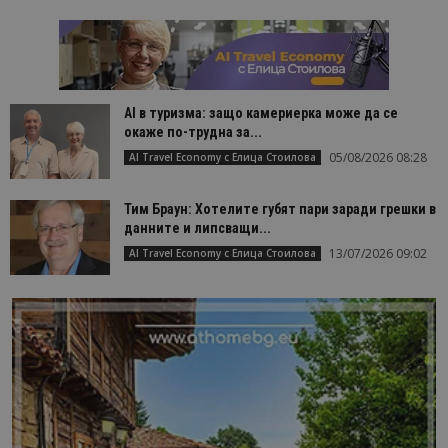
AI в туризма: защо камериерка може да се
окаже по-трудна за...
05/08/2026 08:28
AI Travel Economy с Елица Стоилова
Тим Браун: Хотелите губят пари заради грешки в
данните и липсващи...
13/07/2026 09:02
AI Travel Economy с Елица Стоилова