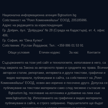
Национална информационна агенция Bgtourism.bg
Собственост на "Роял Комюникейшън" ЕООД, 205185996.
Адрес на редакцията за кореспонденция:
Гр. Добрич, бул. “Добруджа” № 28 (Сграда на Кадастъра), ет. 4, офис
406;
Гр. София, жк “Овча Купел”
Собственик: Руслан Йорданов; Тел.: +359 886 01 53 91
Общи условия
Етичен кодекс
За нас
Контакти
Съдържанието на този уеб сайт и технологиите, използвани в него, са
под закрила на Закона за авторското право и сродните му права. Всички
авторски статии, репортажи, интервюта и други текстови, графични и
видео материали, публикувани в сайта, са собственост на „Роял
Комюникейшън“ ЕООД, освен ако изрично е посочено друго. Допуска се
публикуване на текстови материали само след писмено съгласие на
Bgtourism.bg, посочване на източника и добавяне на линк към
www.bgtourism.bg. Използването на графични и видео материали,
публикувани в сайта, е строго забранено. Нарушителите ще бъдат