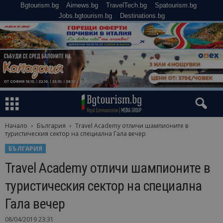
Bgtourism.bg
Airnews.bg
TravelTech.bg
Spatourism.bg
Jobs.bgtourism.bg
Destinations.bg
Начало
България
Travel Academy отличи шампионите в
туристическия сектор на специална Гала вечер
БЪЛГАРИЯ
Travel Academy отличи шампионите в
туристическия сектор на специална
Гала вечер
08/04/2019 23:31