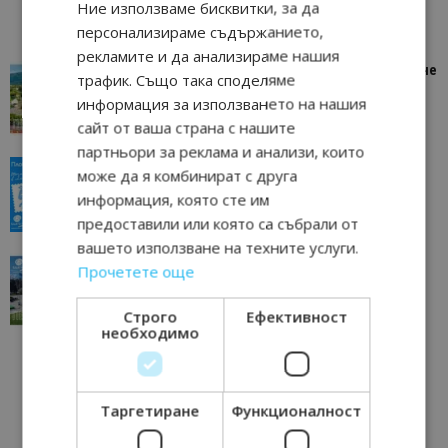
Ние използваме бисквитки, за да
персонализираме съдържанието,
рекламите и да анализираме нашия
“Пощенска картичка от…”: Петрич – Изживяване
трафик. Също така споделяме
отвъд очакваното
информация за използването на нашия
11/07/2026 11:22
Петрич
сайт от ваша страна с нашите
партньори за реклама и анализи, които
“Пощенска картичка от…”: Пловдив, градът на
може да я комбинират с друга
всички времена
информация, която сте им
23/06/2026 10:00
Пловдив
предоставили или която са събрали от
вашето използване на техните услуги.
“Пощенска картичка от…”: Перник – град на
Прочетете още
традициите, културата и вдъхновяващите...
17/06/2026 09:01
Перник
Строго
Ефективност
необходимо
Таргетиране
Функционалност