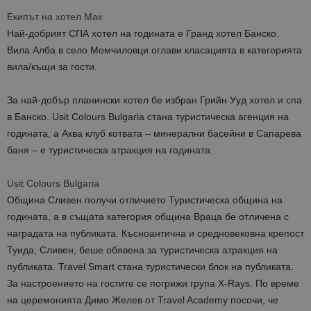
Екипът на хотел Мак
Най-добрият СПА хотел на годината е Гранд хотел Банско.
Вила Алба в село Момчиловци оглави класацията в категорията
вила/къщи за гости.
За най-добър планински хотел бе избран Грийн Ууд хотел и спа
в Банско. Usit Colours Bulgaria стана туристическа агенция на
годината, а Аква клуб котвата – минерални басейни в Сапарева
баня – е туристическа атракция на годината.
Usit Colours Bulgaria
Община Сливен получи отличието Туристическа община на
годината, а в същата категория община Враца бе отличена с
наградата на публиката. Късноантична и средновековна крепост
Туида, Сливен, беше обявена за туристическа атракция на
публиката. Travel Smart стана туристически блок на публиката.
За настроението на гостите се погрижи група X-Rays. По време
на церемонията Димо Желев от Travel Academy посочи, че