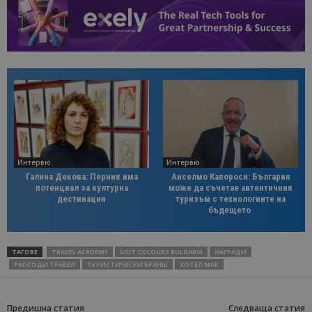
Интервю
Интервю
Галина Декова: Перник има
Анселмо Капороси: България
потенциал за културна
може да съчетае автентичния
дестинация
туризъм с технологиите на
бъдещето
ТАГОВЕ
TRAVEL ACADEMY
USIT COLOURS BULGARIA
НАГРАДИ
РАПСОДИ ТРАВЕЛ
ТУРИСТИЧЕСКИ БРАНШ
ХОТЕЛ МАК
Предишна статия
Следваща статия