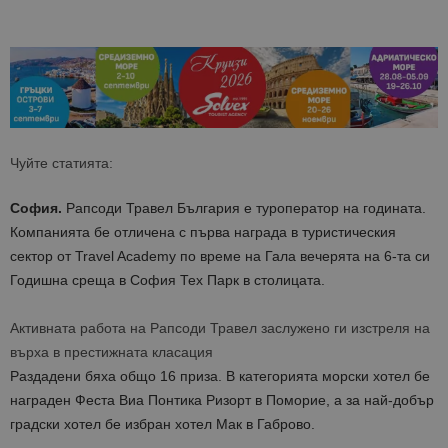
Чуйте статията:
София.
Рапсоди Травел България e туроператор на годината.
Компанията бе отличена с първа награда в туристическия
сектор от Travel Academy по време на Гала вечерята на 6-та си
Годишна среща в София Тех Парк в столицата.
Активната работа на Рапсоди Травел заслужено ги изстреля на
върха в престижната класация
Раздадени бяха общо 16 приза. В категорията морски хотел бе
награден Феста Виа Понтика Ризорт в Поморие, а за най-добър
градски хотел бе избран хотел Мак в Габрово.