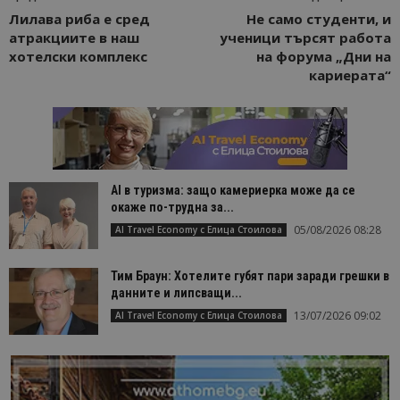
Лилава риба е сред
Не само студенти, и
атракциите в наш
ученици търсят работа
хотелски комплекс
на форума „Дни на
кариерата“
AI в туризма: защо камериерка може да се
окаже по-трудна за...
05/08/2026 08:28
AI Travel Economy с Елица Стоилова
Тим Браун: Хотелите губят пари заради грешки в
данните и липсващи...
13/07/2026 09:02
AI Travel Economy с Елица Стоилова