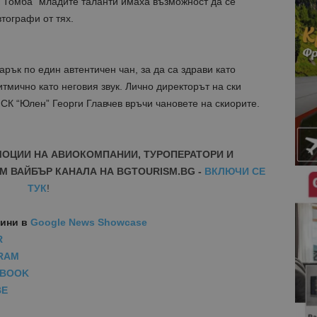
 “Томба” младите таланти имаха възможност да се
втографи от тях.
рък по един автентичен чан, за да са здрави като
итмично като неговия звук. Лично директорът на ски
СК “Юлен” Георги Главчев връчи чановете на скиорите.
МОЦИИ НА АВИОКОМПАНИИ, ТУРОПЕРАТОРИ И
М ВАЙБЪР КАНАЛА НА BGTOURISM.BG -
ВКЛЮЧИ СЕ
ТУК
!
вини
в
Google News Showcase
R
RAM
EBOOK
BE