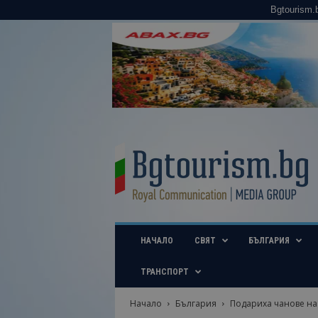
Bgtourism.
B
g
t
o
u
r
i
НАЧАЛО
СВЯТ
БЪЛГАРИЯ
s
m
.
ТРАНСПОРТ
b
g
Начало
България
Подариха чанове на 
–