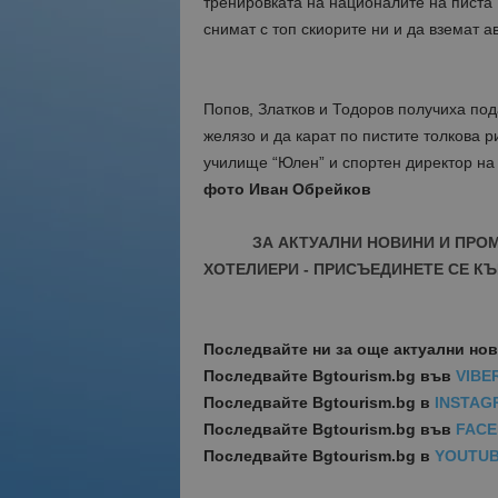
тренировката на националите на писта
снимат с топ скиорите ни и да вземат а
Попов, Златков и Тодоров получиха пода
желязо и да карат по пистите толкова р
училище “Юлен” и спортен директор на 
фото Иван Обрейков
ЗА АКТУАЛНИ НОВИНИ И ПРО
ХОТЕЛИЕРИ - ПРИСЪЕДИНЕТЕ СЕ КЪ
Последвайте ни за още актуални но
Последвайте
Bgtourism.bg във
VIBE
Последвайте
Bgtourism.bg в
INSTAG
Последвайте
Bgtourism.bg във
FAC
Последвайте
Bgtourism.bg в
YOUTU