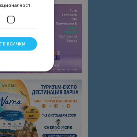
кционалност
ТЕ ВСИЧКИ
елско влизане и
тки.
омните съгласието
квитки на сайта.