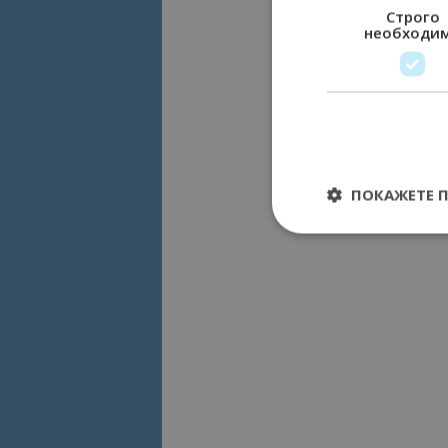
Строго
необходи
ПОКАЖЕТЕ 
Строго необходимит
управление на акау
Име
cookie_notice_acc