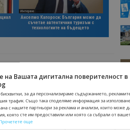
Интервю
нциал
Анселмо Капороси: България може да
съчетае автентичния туризъм с
технологиите на бъдещето
Следваща статия
е на Вашата дигитална поверителност в
Самочувствие за каварненци!
bg
Общината им постига отлични
резултати в туризма
бисквитки, за да персонализираме съдържанието, рекламите
шия трафик. Също така споделяме информация за използван
рана с нашите партньори за реклама и анализи, които може д
я, която сте им предоставили или която са събрали от ваше
Прочетете още