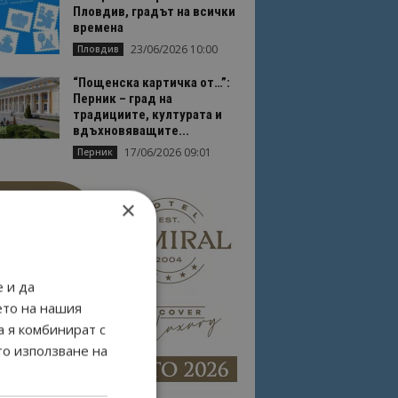
Пловдив, градът на всички
времена
23/06/2026 10:00
Пловдив
“Пощенска картичка от…”:
Перник – град на
традициите, културата и
вдъхновяващите...
17/06/2026 09:01
Перник
×
 и да
ето на нашия
а я комбинират с
то използване на