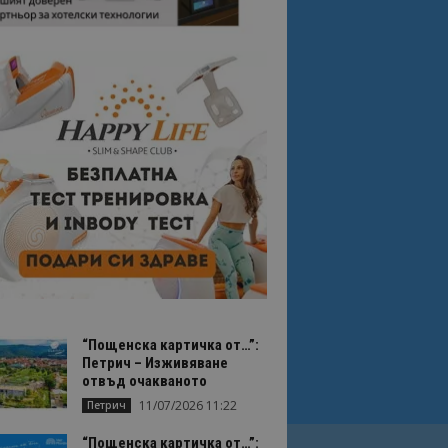
“Пощенска картичка от…”:
Петрич – Изживяване
отвъд очакваното
11/07/2026 11:22
Петрич
“Пощенска картичка от…”: