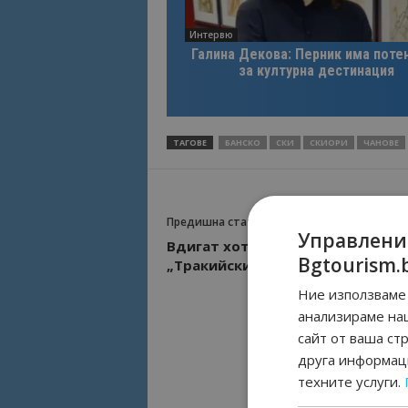
Интервю
Галина Декова: Перник има поте
за културна дестинация
ТАГОВЕ
БАНСКО
СКИ
СКИОРИ
ЧАНОВЕ
Предишна статия
Управлени
Вдигат хотел в голф комплекс
Bgtourism.
„Тракийски скали“ със 100 стаи
Ние използваме 
анализираме на
сайт от ваша ст
друга информаци
техните услуги.