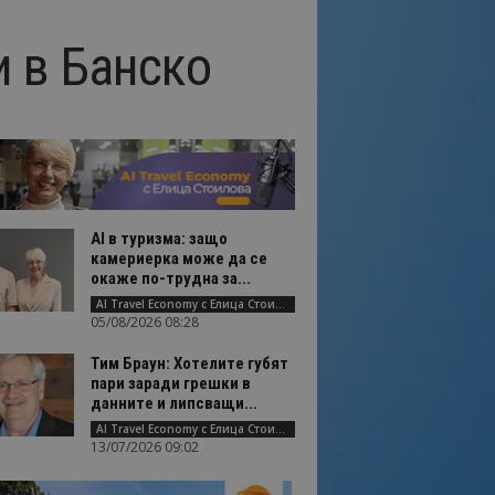
и в Банско
AI в туризма: защо
камериерка може да се
окаже по-трудна за...
AI Travel Economy с Елица Стоилова
05/08/2026 08:28
Тим Браун: Хотелите губят
пари заради грешки в
данните и липсващи...
AI Travel Economy с Елица Стоилова
13/07/2026 09:02