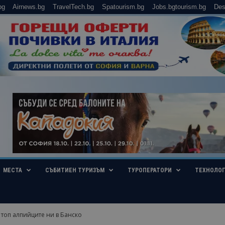
bg
Airnews.bg
TravelTech.bg
Spatourism.bg
Jobs.bgtourism.bg
Des
МЕСТА
СЪБИТИЕН ТУРИЗЪМ
ТУРОПЕРАТОРИ
ТЕХНОЛО
топ алпийците ни в Банско