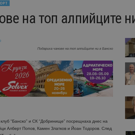
ОРТ
ове на топ алпийците н
Подариха чанове на топ алпийците ни в Банско
 клуб “Банско” и СК “Добринище” посрещнаха днес на
й
ци Алберт Попов, Камен Златков и Йоан Тодоров. След