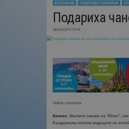
БЪЛГАРИЯ
СЪБИТИЕН ТУРИЗЪМ
СП
Н
Подариха чан
а
й
-
08/02/2019 10:41
в
а
ж
н
о
т
о
о
т
т
у
р
и
Чуйте статията:
з
м
Банско.
Малките скиори на “Юлен”, ски
а
Бъндеришка поляна водещите ни алпи
!