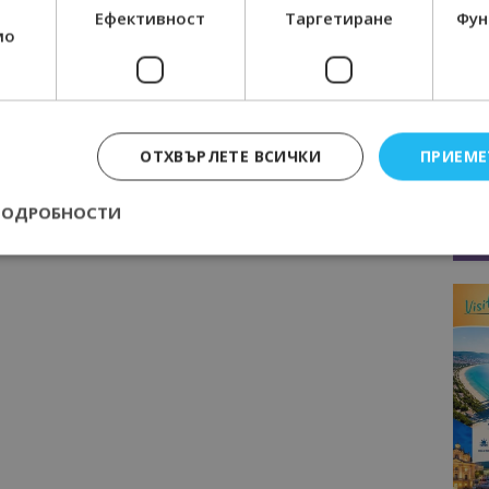
Ефективност
Таргетиране
Фун
мо
ОТХВЪРЛЕТЕ ВСИЧКИ
ПРИЕМЕ
ПОДРОБНОСТИ
Строго необходимо
Ефективност
Таргетиране
Функционалност
е бисквитки позволяват основната функционалност на уебсайта, като потребит
нта. Уебсайтът не може да се използва правилно без строго необходими бискви
Доставчик
/
Валиден
Описание
Домейн
до
epted
lisandraramos.com
7 дни
Тази бисквитка се използва, за да зап
bgtourism.bg
на потребителя за използването на бис