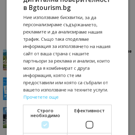
в Bgtourism.bg
Ние използваме бисквитки, за да
персонализираме съдържанието,
рекламите и да анализираме нашия
трафик. Също така споделяме
информация за използването на нашия
“Пощенска картичка от…”: Петрич – Изживяване
сайт от ваша страна с нашите
отвъд очакваното
партньори за реклама и анализи, които
11/07/2026 11:22
Петрич
може да я комбинират с друга
информация, която сте им
“Пощенска картичка от…”: Пловдив, градът на
предоставили или която са събрали от
всички времена
вашето използване на техните услуги.
23/06/2026 10:00
Пловдив
Прочетете още
“Пощенска картичка от…”: Перник – град на
Строго
Ефективност
необходимо
традициите, културата и вдъхновяващите...
17/06/2026 09:01
Перник