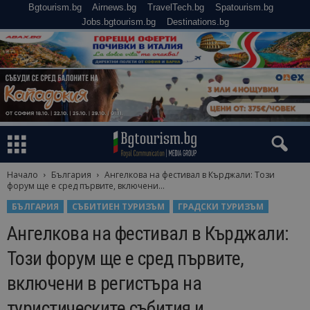
Bgtourism.bg
Airnews.bg
TravelTech.bg
Spatourism.bg
Jobs.bgtourism.bg
Destinations.bg
Начало
България
Ангелкова на фестивал в Кърджали: Този
форум ще е сред първите, включени...
БЪЛГАРИЯ
СЪБИТИЕН ТУРИЗЪМ
ГРАДСКИ ТУРИЗЪМ
Ангелкова на фестивал в Кърджали:
Този форум ще е сред първите,
включени в регистъра на
туристическите събития и