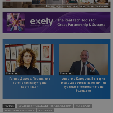
Интервю
Интервю
Галина Декова: Перник има
Анселмо Капороси: България
потенциал за културна
може да съчетае автентичния
дестинация
туризъм с технологиите на
бъдещето
ТАГОВЕ
„БЪДЕЩЕ С ТРАДИЦИИ – КЪРДЖАЛИ 2019”
КЪРДЖАЛИ
НИКОЛИНА АНГЕЛКОВА
ФЕСТИВАЛ