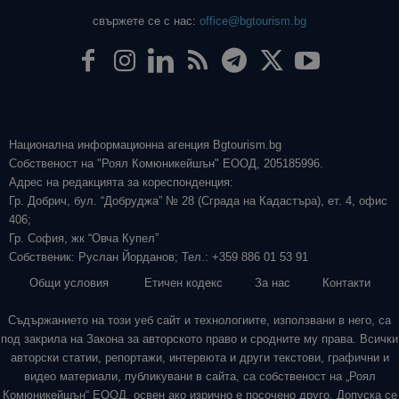
свържете се с нас:
office@bgtourism.bg
Национална информационна агенция Bgtourism.bg
Собственост на "Роял Комюникейшън" ЕООД, 205185996.
Адрес на редакцията за кореспонденция:
Гр. Добрич, бул. “Добруджа” № 28 (Сграда на Кадастъра), ет. 4, офис
406;
Гр. София, жк “Овча Купел”
Собственик: Руслан Йорданов; Тел.: +359 886 01 53 91
Общи условия
Етичен кодекс
За нас
Контакти
Съдържанието на този уеб сайт и технологиите, използвани в него, са
под закрила на Закона за авторското право и сродните му права. Всички
авторски статии, репортажи, интервюта и други текстови, графични и
видео материали, публикувани в сайта, са собственост на „Роял
Комюникейшън“ ЕООД, освен ако изрично е посочено друго. Допуска се