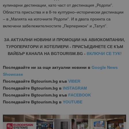
кулинарни дестинации, като част от дестинация „Родопи“.
Областта присъства и в 8-те културно–исторически дестинации
– в „Магията на източните Родопи“. И в двата проекта са
включени забележителностите „Перперикон“ и „Татул“.
ЗА АКТУАЛНИ НОВИНИ И ПРОМОЦИИ НА АВИОКОМПАНИИ,
ТУРОПЕРАТОРИ И ХОТЕЛИЕРИ - ПРИСЪЕДИНЕТЕ СЕ КЪМ
ВАЙБЪР КАНАЛА НА BGTOURISM.BG -
ВКЛЮЧИ СЕ ТУК
!
Последвайте ни за още актуални новини
в
Google News
Showcase
Последвайте
Bgtourism.bg във
VIBER
Последвайте
Bgtourism.bg в
INSTAGRAM
Последвайте
Bgtourism.bg във
FACEBOOK
Последвайте
Bgtourism.bg в
YOUTUBE