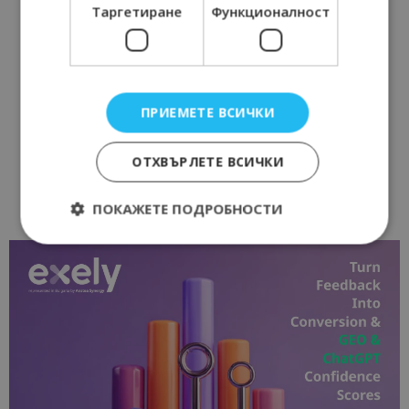
Таргетиране
Функционалност
ПРИЕМЕТЕ ВСИЧКИ
ОТХВЪРЛЕТЕ ВСИЧКИ
ПОКАЖЕТЕ ПОДРОБНОСТИ
Строго необходимо
Ефективност
Таргетиране
Функционалност
Строго необходимите бисквитки позволяват
основната функционалност на уебсайта, като
потребителско влизане и управление на
акаунта. Уебсайтът не може да се използва
правилно без строго необходими бисквитки.