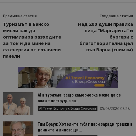
Предишна статия
Следваща статия
Туризмът в Банско
Над 200 души правиха
мисли как да
пица “Маргарита” и
оптимизира разходите
бургери с
за ток и да мине на
благотворителна цел
ел.енергия от слънчеви
във Варна (снимки)
панели
AI в туризма: защо камериерка може да се
окаже по-трудна за...
05/08/2026 08:28
AI Travel Economy с Елица Стоилова
Тим Браун: Хотелите губят пари заради грешки в
данните и липсващи...