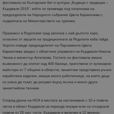
фестивала на българския бит и култура „Бъдеще с традиции –
Кърджали 2019”, който се провежда под патронажа на
председателя на Народното събрание Цвета Караянчева с
подкрепата на Министерството на туризма.
Празникът в Родопския град започна с най-дългото хоро,
огласяно от звуците на традиционната за Родопите каба гайда.
Хорото поведе председателят на Парламента Цвета
Караянчева заедно с областния управител на Кърджали Никола
Чанев и министър Ангелкова. Гостите на фестивала имаха
възможност да опитат над 400 баници, приготвени от кулинарни
майстори от 7 общини в областта, занаятчии представиха ръчно
изработени изделия, имаше много работилници, на които деца
се учеха да тъкат, да рисуват върху вълна и много други
занаятчийски техники.
Според данни на НСИ в местата за настаняване с 10 и повече
легла в област Кърджали за периода януари-юли са отседнали
повече от 20 хил. гости. Кърджали е включен в 12 винено-