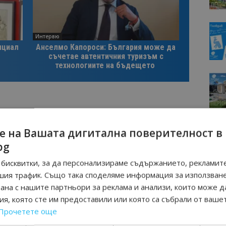
Интервю
нциал
Анселмо Капороси: България може да
съчетае автентичния туризъм с
технологиите на бъдещето
е на Вашата дигитална поверителност в
Следваща статия
bg
о
Камериерка намери 14 000 долара в
бисквитки, за да персонализираме съдържанието, рекламите
рето
хотелска стая, върна ги
шия трафик. Също така споделяме информация за използван
рана с нашите партньори за реклама и анализи, които може д
я, която сте им предоставили или която са събрали от ваше
Прочетете още