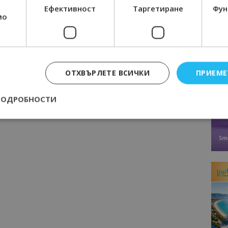
Ефективност
Таргетиране
Фун
мо
ОТХВЪРЛЕТЕ ВСИЧКИ
ПРИЕМЕ
ПОДРОБНОСТИ
Строго необходимо
Ефективност
Таргетиране
Функционалност
е бисквитки позволяват основната функционалност на уебсайта, като потребит
нта. Уебсайтът не може да се използва правилно без строго необходими бискви
Доставчик
/
Валиден
Описание
Домейн
до
epted
lisandraramos.com
7 дни
Тази бисквитка се използва, за да зап
bgtourism.bg
на потребителя за използването на бис