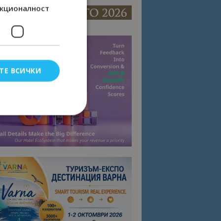
кционалност
ТЕ ВСИЧКИ
елско влизане и
тки.
омните съгласието
квитки на сайта.