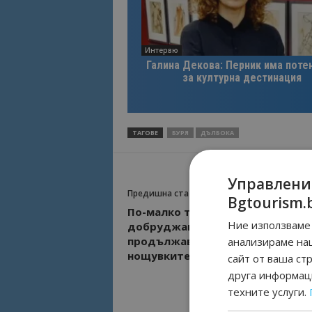
Интервю
Галина Декова: Перник има поте
за културна дестинация
ТАГОВЕ
БУРЯ
ДЪЛБОКА
Управлени
Предишна статия
Bgtourism.
По-малко туристи в България, н
Ние използваме 
добруджанска община край мо
продължава да бележи бум на
анализираме на
нощувките
сайт от ваша ст
друга информаци
техните услуги.