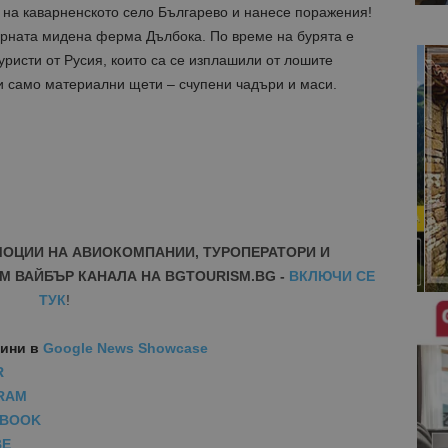
на каварненското село Българево и нанесе поражения!
рната мидена ферма Дълбока. По време на бурята е
ристи от Русия, които са се изплашили от лошите
 само материални щети – счупени чадъри и маси.
МОЦИИ НА АВИОКОМПАНИИ, ТУРОПЕРАТОРИ И
М ВАЙБЪР КАНАЛА НА BGTOURISM.BG -
ВКЛЮЧИ СЕ
ТУК
!
вини
в
Google News Showcase
R
RAM
EBOOK
BE