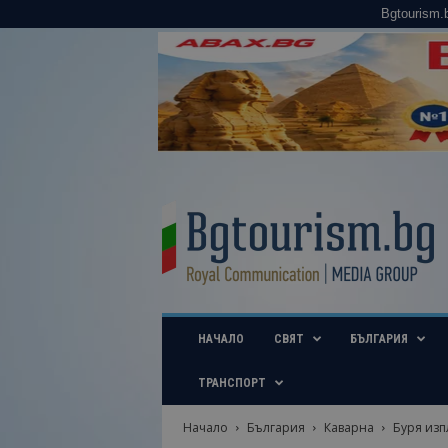
Bgtourism.
B
g
t
o
u
r
i
НАЧАЛО
СВЯТ
БЪЛГАРИЯ
s
m
.
ТРАНСПОРТ
b
g
Начало
България
Каварна
Буря изп
–