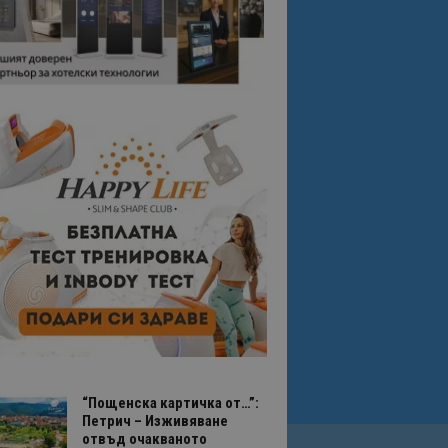
“Пощенска картичка от…”:
Петрич – Изживяване
отвъд очакваното