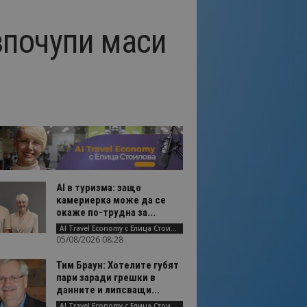
зпочупи маси
AI в туризма: защо
камериерка може да се
окаже по-трудна за...
AI Travel Economy с Елица Стоилова
05/08/2026 08:28
Тим Браун: Хотелите губят
пари заради грешки в
данните и липсващи...
AI Travel Economy с Елица Стоилова