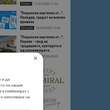
11/07/2026 11:22
Петрич
“Пощенска картичка от…”:
Пловдив, градът на всички
времена
23/06/2026 10:00
Пловдив
“Пощенска картичка от…”:
Перник – град на
традициите, културата и
вдъхновяващите...
×
17/06/2026 09:01
Перник
 и да
ето на нашия
а я комбинират с
то използване на