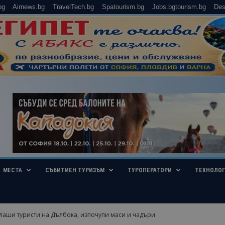
bg
Airnews.bg
TravelTech.bg
Spatourism.bg
Jobs.bgtourism.bg
Des
МЕСТА
СЪБИТИЕН ТУРИЗЪМ
ТУРОПЕРАТОРИ
ТЕХНОЛО
лаши туристи на Дълбока, изпочупи маси и чадъри