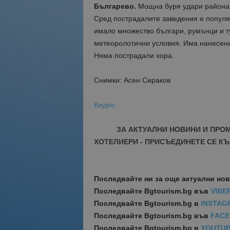
Българево.
Мощна буря удари района 
Сред пострадалите заведения е популя
имало множество българи, румънци и ту
метеоролотични условия. Има нанесени
Няма пострадали хора.
Снимки: Асен Сираков
Видео
ЗА АКТУАЛНИ НОВИНИ И ПРО
ХОТЕЛИЕРИ - ПРИСЪЕДИНЕТЕ СЕ КЪ
Последвайте ни за още актуални но
Последвайте
Bgtourism.bg във
VIBE
Последвайте
Bgtourism.bg в
INSTAG
Последвайте
Bgtourism.bg във
FAC
Последвайте
Bgtourism.bg в
YOUTU