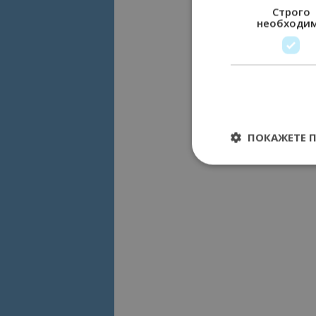
Строго
необходи
ПОКАЖЕТЕ 
Строго необходимит
управление на акау
Име
cookie_notice_acc