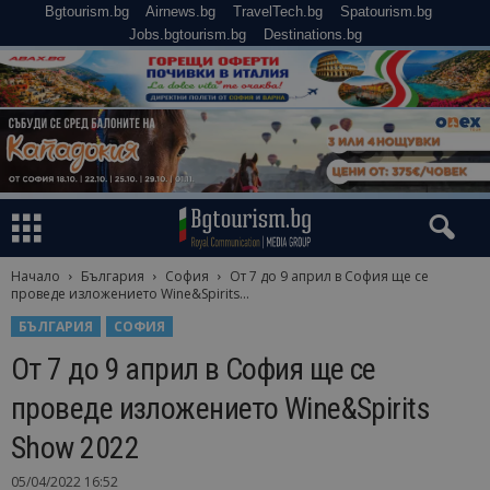
Bgtourism.bg
Airnews.bg
TravelTech.bg
Spatourism.bg
Jobs.bgtourism.bg
Destinations.bg
Начало
България
София
От 7 до 9 април в София ще се
проведе изложението Wine&Spirits...
БЪЛГАРИЯ
СОФИЯ
От 7 до 9 април в София ще се
проведе изложението Wine&Spirits
Show 2022
05/04/2022 16:52