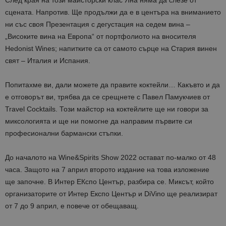
След края на този майсторски клас Яна няма да слезе от
сцената. Напротив. Ще продължи да е в центъра на вниманието
ни със своя Презентация с дегустация на седем вина –
„Високите вина на Европа“ от портфолиото на вносителя
Hedonist Wines; напитките са от самото сърце на Стария винен
свят – Италия и Испания.
Попитахме ви, дали можете да правите коктейли… Какъвто и да
е отговорът ви, трябва да се срещнете с Павел Памукчиев от
Travel Cocktails. Този майстор на коктейлите ще ни говори за
миксологията и ще ни помогне да направим първите си
професионални бармански стъпки.
До началото на Wine&Spirits Show 2022 остават по-малко от 48
часа. Защото на 7 април второто издание на това изложение
ще започне. В Интер ЕКспо Център, разбира се. Миксът, който
организаторите от Интер Експо Център и DiVino ще реализират
от 7 до 9 април, е повече от обещаващ.