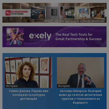
Интервю
Интервю
Галина Декова: Перник има
Анселмо Капороси: България
потенциал за културна
може да съчетае автентичния
дестинация
туризъм с технологиите на
бъдещето