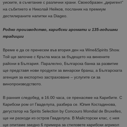
уиските, в съчетание с различни храни. Своеобразен „диригент“
на събитието е Николай Нейков, посланик на премиум
дестилираните напитки на Diageo.
Родно производство, карибски аромати и 135-годишни
традиции
Време е да се пренесем във втория ден на Wine&Spirits Show.
Той ще започне с Кръгла маса за бъдещето на винените
райони в България. Паралелно, Българска банка за развитие
ще представя нови продукти за винарски бранш, а Българската
агенция за експортно застраховане – услугите си за
винопроизводството.
В ранния следобед, в 16.00 часа, се пренасяме на Карибите. С
Карибски ром от Гваделупа, разбира се. Юлия Костадинова,
дегустатор на Spirits Selection by Concours Mondial de Bruxelles,
ще ни разходи из остров Гваделупа. В Майсторски клас, с нея
ще опитаме заедно 6 примера за стиловете карибски агрикол