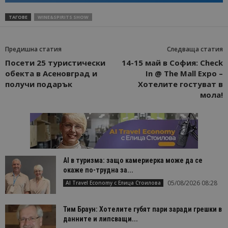
ТАГОВЕ
WINE&SPIRITS SHOW
Предишна статия
Следваща статия
Посети 25 туристически
14-15 май в София: Check
обекта в Асеновград и
In @ Тhe Mall Expo –
получи подарък
Хотелите гостуват в
мола!
AI в туризма: защо камериерка може да се
окаже по-трудна за...
05/08/2026 08:28
AI Travel Economy с Елица Стоилова
Тим Браун: Хотелите губят пари заради грешки в
данните и липсващи...