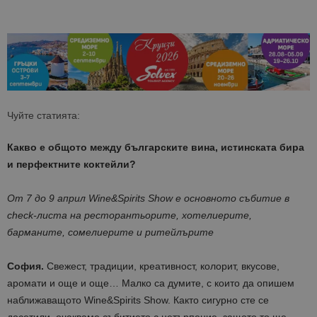
Чуйте статията:
Какво е общото между българските вина, истинската бира
и перфектните коктейли?
От 7 до 9 април
Wine&Spirits Show
е основното събитие в
check
-листа на
ресторантьори
те
, хотелиери
те
,
бармани
те
, сомелиери
те и ритейлърите
София.
Свежест, традиции, креативност, колорит, вкусове,
аромати и още и още… Малко са думите, с които да опишем
наближаващото Wine&Spirits Show. Както сигурно сте се