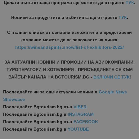
Цялата съпътстваща програма ще можете да откриете
ТУК
.
Новини за продуктите и събитията ще откриете
ТУК
.
С пълния списък от основни изложители и представени
компании можете да се запознаете на линка:
https://wineandspirits.show/list-of-exhibitors-2022/
ЗА АКТУАЛНИ НОВИНИ И ПРОМОЦИИ НА АВИОКОМПАНИИ,
ТУРОПЕРАТОРИ И ХОТЕЛИЕРИ - ПРИСЪЕДИНЕТЕ СЕ КЪМ
ВАЙБЪР КАНАЛА НА BGTOURISM.BG -
ВКЛЮЧИ СЕ ТУК
!
Последвайте ни за още актуални новини
в
Google News
Showcase
Последвайте
Bgtourism.bg във
VIBER
Последвайте
Bgtourism.bg в
INSTAGRAM
Последвайте
Bgtourism.bg във
FACEBOOK
Последвайте
Bgtourism.bg в
YOUTUBE