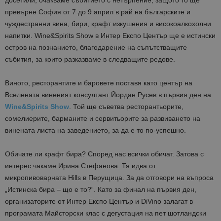
досетили, очакваме събитието с нетърпение, защото то ще
превърне София от 7 до 9 април в рай на българските и
чуждестранни вина, бири, крафт изкушения и високоалкохолни
напитки. Wine&Spirits Show в Интер Експо Център ще е истински
остров на познанието, благодарение на съпътстващите
събития, за които разказваме в следващите редове.
Виното, ресторантите и баровете поставя като център на
Вселената виненият консултант Йордан Русев в първия ден на
Wine&Spirits Show
. Той ще съветва ресторантьорите,
сомелиерите, барманите и сервитьорите за развиването на
винената листа на заведението, за да е то по-успешно.
Обичате ли крафт бира? Според нас всички обичат. Затова с
интерес чакаме Ирина Стефанова. Тя идва от
микропивоварната Hills в Перущица. За да отговори на въпроса
„Истинска бира – що е то?“. Като за финал на първия ден,
организаторите от Интер Експо Център и DiVino залагат в
програмата Майсторски клас с дегустация на пет шотландски