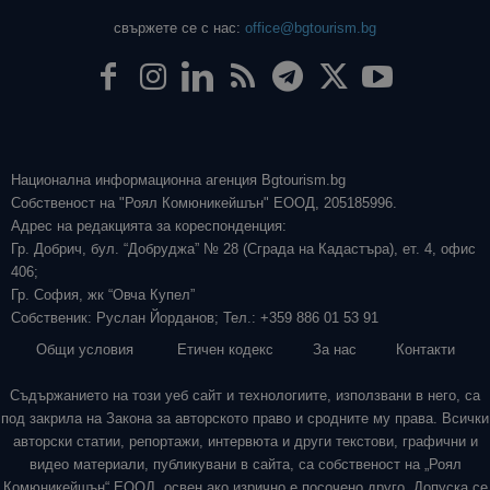
свържете се с нас:
office@bgtourism.bg
Национална информационна агенция Bgtourism.bg
Собственост на "Роял Комюникейшън" ЕООД, 205185996.
Адрес на редакцията за кореспонденция:
Гр. Добрич, бул. “Добруджа” № 28 (Сграда на Кадастъра), ет. 4, офис
406;
Гр. София, жк “Овча Купел”
Собственик: Руслан Йорданов; Тел.: +359 886 01 53 91
Общи условия
Етичен кодекс
За нас
Контакти
Съдържанието на този уеб сайт и технологиите, използвани в него, са
под закрила на Закона за авторското право и сродните му права. Всички
авторски статии, репортажи, интервюта и други текстови, графични и
видео материали, публикувани в сайта, са собственост на „Роял
Комюникейшън“ ЕООД, освен ако изрично е посочено друго. Допуска се