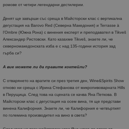
ромове от четири легендарни дестилерии.
Денят ще завърши със среща в Майсторски клас с вертикална
дегустация на Barovo Red (Северна Македония) и Terrasse à
l’Ombre (Южна Рона) с винения експерт и преподавател в Tikveš
Александер Ристовски. Като казахме Tikveš, знаете ли, че
северномакедонската изба е с над 135-години история зад
гърба си?
А вие можете ли да правите коктейли?
С отварянето на вратите си през третия ден, Wine&Spirits Show
отново ни среща с Ирина Стефанова от микропивоварната Hills
в Перущица. След това на сцената се качва Яна Петкова. В
Майсторски клас с дегустация на осем вина, тя ще представи
винена Калифорния. Знаете ли, че Калифорния е четвъртият
по големина производител на вино в света?