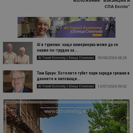
СПА Експо”
AI в туризма: защо камериерка може да се
окаже по-трудна за...
05/08/2026 08:28
AI Travel Economy с Елица Стоилова
Тим Браун: Хотелите губят пари заради грешки в
данните и липсващи...
13/07/2026 09:02
AI Travel Economy с Елица Стоилова