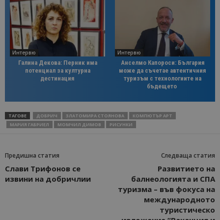
Интервю
Интервю
Галина Декова: Перник има
Анселмо Капороси: България
потенциал за културна
може да съчетае автентичния
дестинация
туризъм с технологиите на
бъдещето
ТАГОВЕ
ДОБРИЧ
ЗЛАТОМИРА СТОЯНОВА
КОМПЮТЪР АРТ
МАРИЯ ГАБРИЕЛ
МОМЧИЛ ДИМОВ
РИСУНКИ
Предишна статия
Следваща статия
Слави Трифонов се
Развитието на
извини на добричлии
балнеологията и СПА
туризма – във фокуса на
международното
туристическо
изложение “Ваканция и