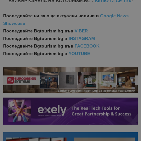
ВАЙБЪР КАНАЛА НА BGTOURISM.BG -
ВКЛЮЧИ СЕ ТУК
!
Последвайте ни за още актуални новини
в
Google News
Showcase
Последвайте
Bgtourism.bg във
VIBER
Последвайте
Bgtourism.bg в
INSTAGRAM
Последвайте
Bgtourism.bg във
FACEBOOK
Последвайте
Bgtourism.bg в
YOUTUBE