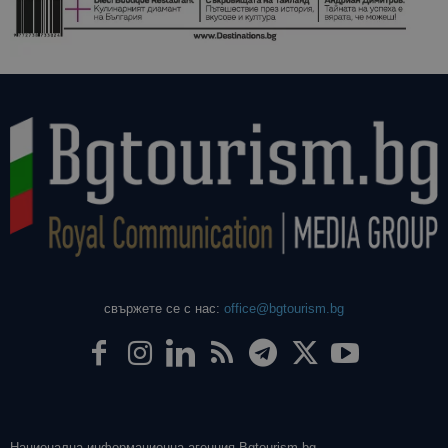
свържете се с нас:
office@bgtourism.bg
Национална информационна агенция Bgtourism.bg