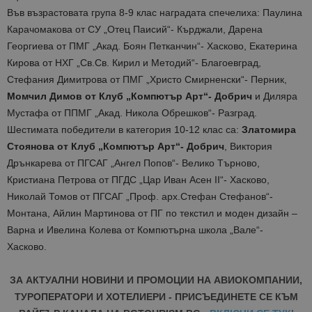
Във възрастовата група 8-9 клас наградата спечелиха: Паулина
Карачомакова от СУ „Отец Паисий“- Кърджали, Дарена
Георгиева от ПМГ „Акад. Боян Петканчин“- Хасково, Екатерина
Кирова от НХГ „Св.Св. Кирил и Методий“- Благоевград,
Стефания Димитрова от ПМГ „Христо Смирненски“- Перник,
Момчил Димов от Клуб „Компютър Арт“- Добрич
и Диляра
Мустафа от ППМГ „Акад. Никола Обрешков“- Разград.
Шестимата победители в категория 10-12 клас са:
Златомира
Стоянова от Клуб „Компютър Арт“- Добрич
, Виктория
Дрънкарева от ПГСАГ „Ангел Попов“- Велико Търново,
Кристиана Петрова от ПГДС „Цар Иван Асен II“- Хасково,
Николай Томов от ПГСАГ „Проф. арх.Стефан Стефанов“-
Монтана, Айлин Мартинова от ПГ по текстил и моден дизайн –
Варна и Ивелина Колева от Компютърна школа „Вале“-
Хасково.
ЗА АКТУАЛНИ НОВИНИ И ПРОМОЦИИ НА АВИОКОМПАНИИ,
ТУРОПЕРАТОРИ И ХОТЕЛИЕРИ - ПРИСЪЕДИНЕТЕ СЕ КЪМ