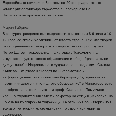
Европейската комисия в Брюксел на 20 февруари, когато
комисарят организира тържество в навечерието на
Националния празник на България.
Мария Габриел
В конкурса, разделен във възрастовите категории 8-9 клас и 10-
12 клас, се включиха ученици от цялата страна. Техните творби
бяха оценявани от авторитетно жури в състав проф. д. изк.
Петер Цанев – ръководител на катедра „Психология на
изкуството, художествено образование и общообразователни
дисциплини“ в Националната художествена академия, Силвия
Кънчева – държавен експерт по информатика и
информационни технологии към Дирекция „Съдържание на
предучилищното и училищното образование“ в Министерството
на образованието и науката и проф. Станислав Памукчиев –
член на Управителния съвет и секретар на секция „Живопис“ на
Съюза на българските художници. Те отличиха по 6 творби във
всяка от категориите, селектирани по строги критерии за
оценяване.