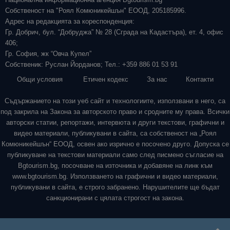
Собственост на "Роял Комюникейшън" ЕООД, 205185996.
Адрес на редакцията за кореспонденция:
Гр. Добрич, бул. “Добруджа” № 28 (Сграда на Кадастъра), ет. 4, офис
406;
Гр. София, жк “Овча Купел”
Собственик: Руслан Йорданов; Тел.: +359 886 01 53 91
Общи условия
Етичен кодекс
За нас
Контакти
Съдържанието на този уеб сайт и технологиите, използвани в него, са
под закрила на Закона за авторското право и сродните му права. Всички
авторски статии, репортажи, интервюта и други текстови, графични и
видео материали, публикувани в сайта, са собственост на „Роял
Комюникейшън“ ЕООД, освен ако изрично е посочено друго. Допуска се
публикуване на текстови материали само след писмено съгласие на
Bgtourism.bg, посочване на източника и добавяне на линк към
www.bgtourism.bg. Използването на графични и видео материали,
публикувани в сайта, е строго забранено. Нарушителите ще бъдат
санкционирани с цялата строгост на закона.