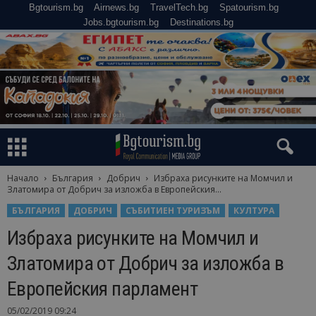
Bgtourism.bg
Airnews.bg
TravelTech.bg
Spatourism.bg
Jobs.bgtourism.bg
Destinations.bg
Начало
България
Добрич
Избраха рисунките на Момчил и
Златомира от Добрич за изложба в Европейския...
БЪЛГАРИЯ
ДОБРИЧ
СЪБИТИЕН ТУРИЗЪМ
КУЛТУРА
Избраха рисунките на Момчил и
Златомира от Добрич за изложба в
Европейския парламент
05/02/2019 09:24