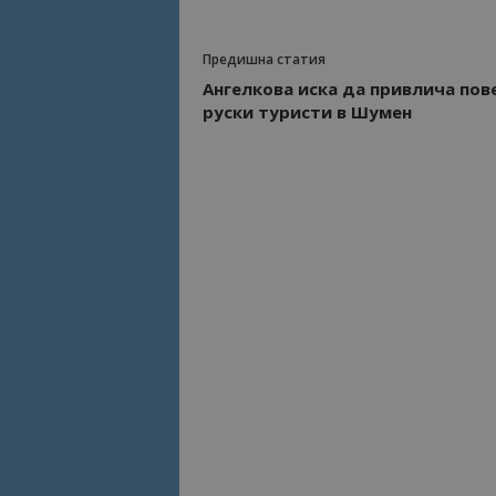
Име
Име
Предишна статия
sc_is_visitor_uniq
Ангелкова иска да привлича пов
is_visitor_unique
руски туристи в Шумен
is_unique
_ga_B09EBBY8PY
_ga_WXPDN4HSCV
_ga_FK650GXHRZ
_ga