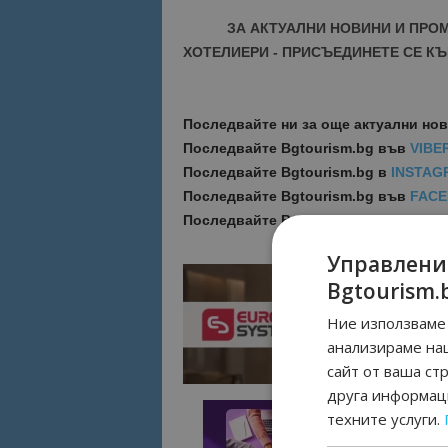
ЗА АКТУАЛНИ НОВИНИ И ПРО
ХОТЕЛИЕРИ - ПРИСЪЕДИНЕТЕ СЕ КЪ
Последвайте ни за още актуални но
Последвайте
Bgtourism.bg във
VIBE
Последвайте
Bgtourism.bg в
INSTAG
Последвайте
Bgtourism.bg във
FAC
Последвайте
Bgtourism.bg в
YOUTU
Управлени
Bgtourism.
Ние използваме 
анализираме на
сайт от ваша ст
друга информаци
техните услуги.