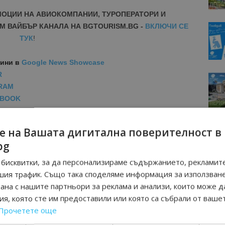
МОЦИИ НА АВИОКОМПАНИИ, ТУРОПЕРАТОРИ И
М ВАЙБЪР КАНАЛА НА BGTOURISM.BG -
ВКЛЮЧИ СЕ
ТУК
!
вини
в
Google News Showcase
R
RAM
EBOOK
BE
е на Вашата дигитална поверителност в
bg
бисквитки, за да персонализираме съдържанието, рекламите
шия трафик. Също така споделяме информация за използван
рана с нашите партньори за реклама и анализи, които може д
я, която сте им предоставили или която са събрали от ваше
Прочетете още