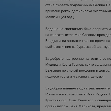
стана първата подгласничка Ралица Нен
приказни рокли дефилираха участничкит
Маклейн (20 год.)
Водеща на спектакъла бяха оперната и 
на първата титла Мис Созопол през дал
Брадър изви ангелски глас по време на
емблематичния за бургаска област жур
За доброто настроение на гостите се п
Мудева и Коста Грунов, които са шампи
България по случай рождения и ден за 
поднесе торта и я засипа с целувки.
За добрия външен вид на участничките с
Roma и топ гримьорката Рени Радева. 
Кристиян оф Рома. Режисьор и сценари
организатор – Ваня Маринова, представ