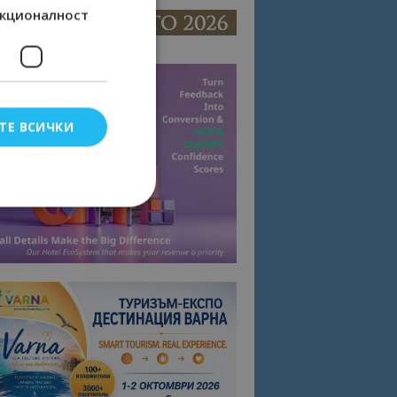
кционалност
ТЕ ВСИЧКИ
елско влизане и
тки.
омните съгласието
квитки на сайта.