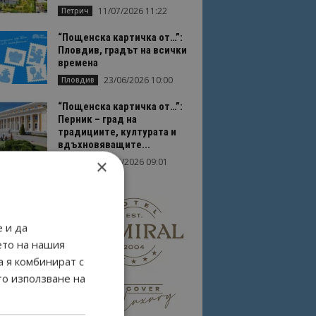
11/07/2026 11:22
Петрич
“Пощенска картичка от…”:
Пловдив, градът на всички
времена
23/06/2026 10:00
Пловдив
“Пощенска картичка от…”:
Перник – град на
традициите, културата и
вдъхновяващите...
×
17/06/2026 09:01
Перник
 и да
ето на нашия
а я комбинират с
то използване на