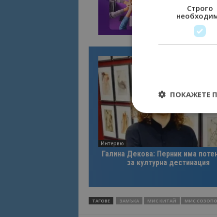
Строго
необходи
ПОКАЖЕТЕ 
Интервю
Строго необходимит
Галина Декова: Перник има поте
управление на акау
за културна дестинация
Име
cookie_notice_acc
ТАГОВЕ
ЗАМЪКА
МИС КИТАЙ
МИС СОЗОП