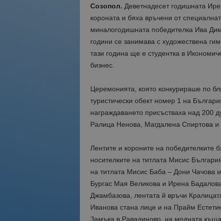
Созопол.
Деветнадесет годишната Ирен
короната и бяха връчени от специалнат
миналогодишната победителка Ива Димит
години се занимава с художествена гим
тази година ще е студентка в Икономич
бизнес.
Церемонията, която конкурираше по бля
туристически обект номер 1 на Българи
награждаването присъстваха над 200 д
Ралица Ненова, Магдалена Спиртова и 
Лентите и короните на победителките 
носителките на титлата Мисис Българи
на титлата Мисис Баба – Дони Чачова 
Бургас Мая Великова и Ирена Бадалова
Джамбазова, лентата й връчи Кралицат
Иванова стана лице и на Прайм Естети
Замъка в Равадиново, на модната къща 