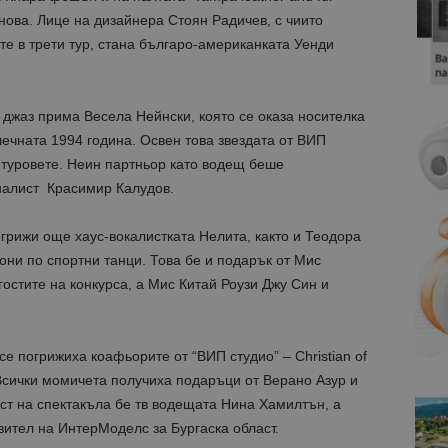
ова. Лице на дизайнера Стоян Радичев, с чиито
е в трети тур, стана българо-американката Уенди
джаз прима Весела Нейнски, която се оказа носителка
ечната 1994 година. Освен това звездата от ВИП
 туровете. Неин партньор като водещ беше
налист Красимир Калудов.
огрижи още хаус-вокалистката Нелитa, както и Теодора
они по спортни танци. Това бе и подарък от Мис
гостите на конкурса, а Мис Китай Роузи Джу Син и
е погрижиха коафьорите от “ВИП студио” – Christian of
Всички момичета получиха подаръци от Верано Азур и
ст на спектакъла бе тв водещата Нина Хамилтън, а
ител на ИнтерМоделс за Бургаска област.