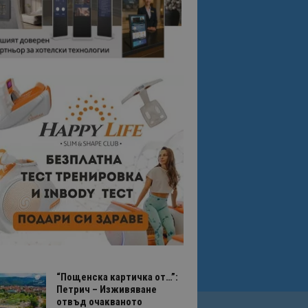
“Пощенска картичка от…”:
Петрич – Изживяване
отвъд очакваното