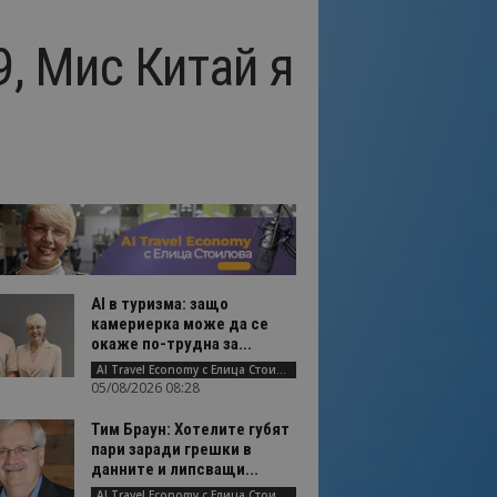
, Мис Китай я
AI в туризма: защо
камериерка може да се
окаже по-трудна за...
AI Travel Economy с Елица Стоилова
05/08/2026 08:28
Тим Браун: Хотелите губят
пари заради грешки в
данните и липсващи...
AI Travel Economy с Елица Стоилова