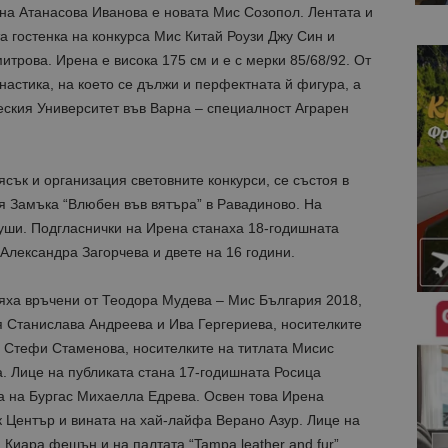
а Атанасова Иванова е новата Мис Созопол. Лентата и
а гостенка на конкурса Мис Китай Роузи Джу Син и
рова. Ирена е висока 175 см и е с мерки 85/68/92. От
настика, на което се дължи и перфектната й фигура, а
еския Университет във Варна – специалност Аграрен
сък и организация световните конкурси, се състоя в
я Замъка “Влюбен във вятъра” в Равадиново. На
уши. Подгласнички на Ирена станаха 18-годишната
Александра Загорчева и двете на 16 години.
бяха връчени от Теодора Мудева – Мис България 2018,
я Станислава Андреева и Ива Гергериева, носителките
и Стефи Стаменова, носителките на титлата Мисис
. Лице на публиката стана 17-годишната Росица
а на Бургас Михаелла Едрева. Освен това Ирена
к Център и вината на хай-лайфа Верано Азур. Лице на
Киара фешън и на палтата “Tampa leather and fur”