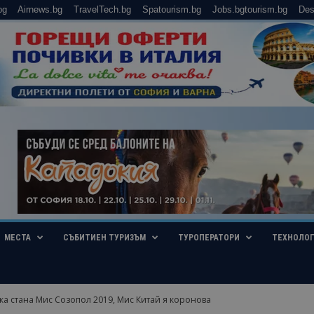
bg
Airnews.bg
TravelTech.bg
Spatourism.bg
Jobs.bgtourism.bg
Des
МЕСТА
СЪБИТИЕН ТУРИЗЪМ
ТУРОПЕРАТОРИ
ТЕХНОЛО
а стана Мис Созопол 2019, Мис Китай я коронова