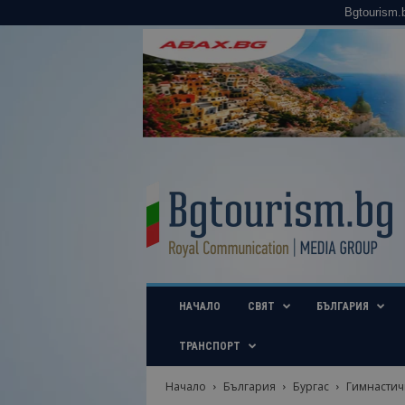
Bgtourism.
B
g
t
o
u
r
i
НАЧАЛО
СВЯТ
БЪЛГАРИЯ
s
m
.
ТРАНСПОРТ
b
g
Начало
България
Бургас
Гимнaстичк
–