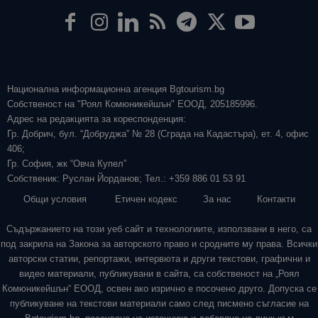
Национална информационна агенция Bgtourism.bg
Собственост на "Роял Комюникейшън" ЕООД, 205185996.
Адрес на редакцията за кореспонденция:
Гр. Добрич, бул. “Добруджа” № 28 (Сграда на Кадастъра), ет. 4, офис
406;
Гр. София, жк “Овча Купел”
Собственик: Руслан Йорданов; Тел.: +359 886 01 53 91
Общи условия
Етичен кодекс
За нас
Контакти
Съдържанието на този уеб сайт и технологиите, използвани в него, са
под закрила на Закона за авторското право и сродните му права. Всички
авторски статии, репортажи, интервюта и други текстови, графични и
видео материали, публикувани в сайта, са собственост на „Роял
Комюникейшън“ ЕООД, освен ако изрично е посочено друго. Допуска се
публикуване на текстови материали само след писмено съгласие на