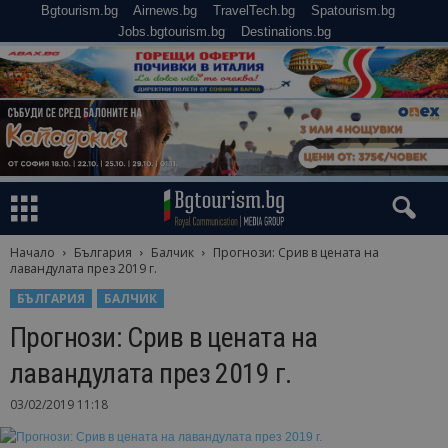
Bgtourism.bg
Airnews.bg
TravelTech.bg
Spatourism.bg
Jobs.bgtourism.bg
Destinations.bg
Начало
България
Балчик
Прогнози: Срив в цената на
лавандулата през 2019 г.
БЪЛГАРИЯ
БАЛЧИК
Прогнози: Срив в цената на
лавандулата през 2019 г.
03/02/2019 11:18