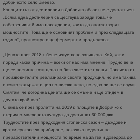
добричкото село Змеево.
Капацитетът от дестилерии в Добричка област не е достатъчен.
„Всяка една дестилерия съществува заради това, че
собственикът й има насаждения, които да оползотворят
мощностите. Това ще е основният проблем и през следващата
година”, прогнозира още фермерът и продължава:
„Цената през 2018 г. беше изкуствено завишена. Кой, как и
поради каква причина – всеки от нас има мнение. Трудно вече
ще се постигне тази цена на база засетите площи. Повечето от
производителите реализираха своята продукция, но има такива
и които задържат с цел по-висока цена, но едва ли ще се случи.
Смятам, че догодина цената ще се смъкне и ще отидем в
другата крайност”.
Очаква се през пролетта на 2019 г. площите в Добричко с
етерично-маслената култура да достигнат 60 000 дка.
Трудностите през предходния стопански сезон – дъждове и
кратки срокове за прибиране, показаха недостиг на
преработвателни мощности по време на жътва и доведоха до