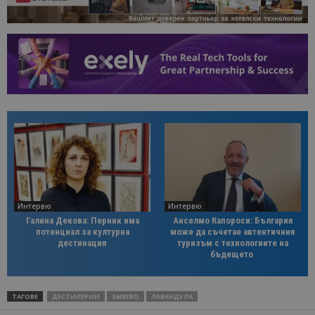
Интервю
Интервю
Галина Декова: Перник има
Анселмо Капороси: България
потенциал за културна
може да съчетае автентичния
дестинация
туризъм с технологиите на
бъдещето
ТАГОВЕ
ДЕСТИЛЕРИИ
ЗМЕЕВО
ЛАВАНДУЛА