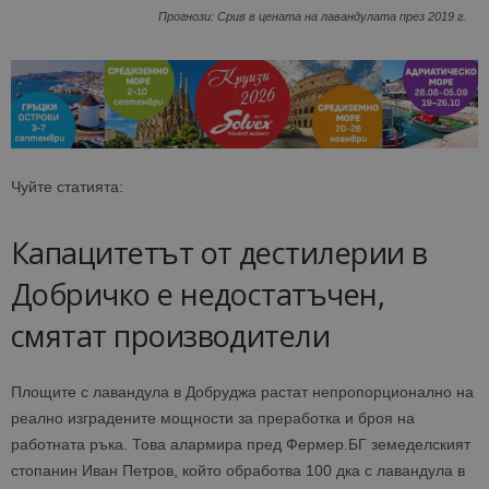
Прогнози: Срив в цената на лавандулата през 2019 г.
Чуйте статията:
Капацитетът от дестилерии в
Добричко е недостатъчен,
смятат производители
Площите с лавандула в Добруджа растат непропорционално на
реално изградените мощности за преработка и броя на
работната ръка. Това алармира пред Фермер.БГ земеделският
стопанин Иван Петров, който обработва 100 дка с лавандула в