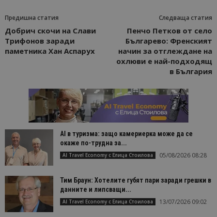
Предишна статия
Следваща статия
Добрич скочи на Слави
Пенчо Петков от село
Трифонов заради
Българево: Френският
паметника Хан Аспарух
начин за отглеждане на
охлюви е най-подходящ
в България
AI в туризма: защо камериерка може да се
окаже по-трудна за...
05/08/2026 08:28
AI Travel Economy с Елица Стоилова
Тим Браун: Хотелите губят пари заради грешки в
данните и липсващи...
13/07/2026 09:02
AI Travel Economy с Елица Стоилова