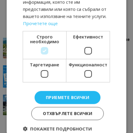
информация, която сте им
предоставили или която са събрали от
вашето използване на техните услуги.
Прочетете още
Строго
Ефективност
“Пощенска картичка от…”: Петрич – Изживяване
необходимо
отвъд очакваното
11/07/2026 11:22
Петрич
Таргетиране
Функционалност
“Пощенска картичка от…”: Пловдив, градът на
всички времена
23/06/2026 10:00
Пловдив
“Пощенска картичка от…”: Перник – град на
ПРИЕМЕТЕ ВСИЧКИ
традициите, културата и вдъхновяващите...
17/06/2026 09:01
Перник
ОТХВЪРЛЕТЕ ВСИЧКИ
ПОКАЖЕТЕ ПОДРОБНОСТИ