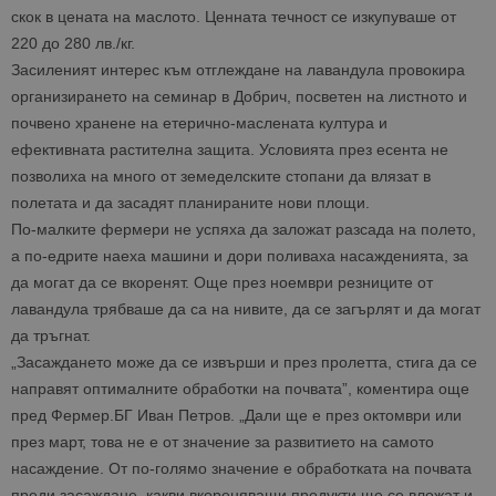
скок в цената на маслото. Ценната течност се изкупуваше от
220 до 280 лв./кг.
Засиленият интерес към отглеждане на лавандула провокира
организирането на семинар в Добрич, посветен на листното и
почвено хранене на етерично-маслената култура и
ефективната растителна защита. Условията през есента не
позволиха на много от земеделските стопани да влязат в
полетата и да засадят планираните нови площи.
По-малките фермери не успяха да заложат разсада на полето,
а по-едрите наеха машини и дори поливаха насажденията, за
да могат да се вкоренят. Още през ноември резниците от
лавандула трябваше да са на нивите, да се загърлят и да могат
да тръгнат.
„Засаждането може да се извърши и през пролетта, стига да се
направят оптималните обработки на почвата”, коментира още
пред Фермер.БГ Иван Петров. „Дали ще е през октомври или
през март, това не е от значение за развитието на самото
насаждение. От по-голямо значение е обработката на почвата
преди засаждане, какви вкореняващи продукти ще се вложат и