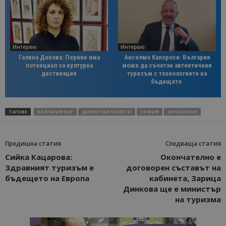
Интервю
Интервю
Галина Декова: Перник има
Анселмо Капороси: България
потенциал за културна
може да съчетае автентичния
дестинация
туризъм с технологиите на
бъдещето
ТАГОВЕ
БЭЛГАРИЯ ЕЪР
ДИРЕКТНИ ПОЛЕТИ
СОФИЯ
ХЕРАКЛИОН
Предишна статия
Следваща статия
Сийка Кацарова:
Окончателно е
Здравният туризъм е
договорен съставът на
бъдещето на Европа
кабинета, Зарица
Динкова ще е министър
на туризма