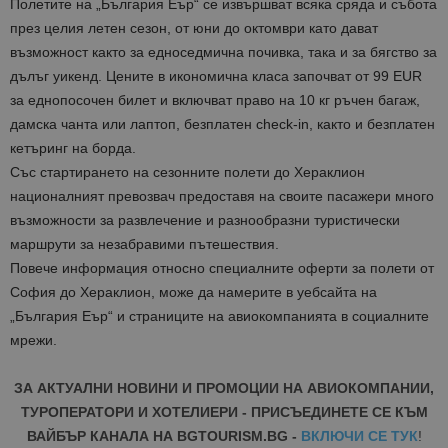
Полетите на „България Еър“ се извършват всяка сряда и събота
през целия летен сезон, от юни до октомври като дават
възможност както за едноседмична почивка, така и за бягство за
дълъг уикенд. Цените в икономична класа започват от 99 EUR
за еднопосочен билет и включват право на 10 кг ръчен багаж,
дамска чанта или лаптоп, безплатен check-in, както и безплатен
кетъринг на борда.
Със стартирането на сезонните полети до Хераклион
националният превозвач предоставя на своите пасажери много
възможности за развлечение и разнообразни туристически
маршрути за незабравими пътешествия.
Повече информация относно специалните оферти за полети от
София до Хераклион, може да намерите в уебсайта на
„България Еър“ и страниците на авиокомпанията в социалните
мрежи.
ЗА АКТУАЛНИ НОВИНИ И ПРОМОЦИИ НА АВИОКОМПАНИИ,
ТУРОПЕРАТОРИ И ХОТЕЛИЕРИ - ПРИСЪЕДИНЕТЕ СЕ КЪМ
ВАЙБЪР КАНАЛА НА BGTOURISM.BG -
ВКЛЮЧИ СЕ ТУК
!