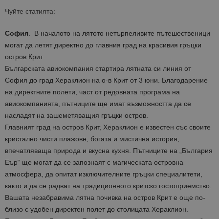
Чуйте статията:
София
. В началото на лятото нетърпеливите пътешественици
могат да летят директно до главния град на красивия гръцки
остров Крит
Българската авиокомпания стартира лятната си линия от
София до град Хераклион на о-в Крит от 3 юни. Благодарение
на директните полети, част от редовната програма на
авиокомпанията, пътниците ще имат възможността да се
насладят на зашеметяващия гръцки остров.
Главният град на остров Крит, Хераклион е известен със своите
кристално чисти плажове, богата и мистична история,
впечатляваща природа и вкусна кухня. Пътниците на „България
Еър“ ще могат да се запознаят с магическата островна
атмосфера, да опитат изключителните гръцки специалитети,
както и да се радват на традиционното критско гостоприемство.
Вашата незабравима лятна почивка на остров Крит е още по-
близо с удобен директен полет до столицата Хераклион.