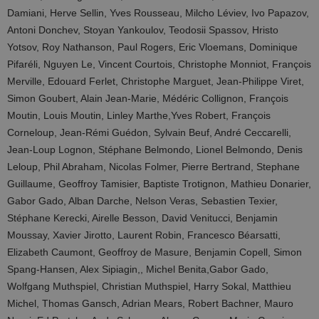
Damiani, Herve Sellin, Yves Rousseau, Milcho Léviev, Ivo Papazov,
Antoni Donchev, Stoyan Yankoulov, Teodosii Spassov, Hristo
Yotsov, Roy Nathanson, Paul Rogers, Eric Vloemans, Dominique
Pifaréli, Nguyen Le, Vincent Courtois, Christophe Monniot, François
Merville, Edouard Ferlet, Christophe Marguet, Jean-Philippe Viret,
Simon Goubert, Alain Jean-Marie, Médéric Collignon, François
Moutin, Louis Moutin, Linley Marthe,Yves Robert, François
Corneloup, Jean-Rémi Guédon, Sylvain Beuf, André Ceccarelli,
Jean-Loup Lognon, Stéphane Belmondo, Lionel Belmondo, Denis
Leloup, Phil Abraham, Nicolas Folmer, Pierre Bertrand, Stephane
Guillaume, Geoffroy Tamisier, Baptiste Trotignon, Mathieu Donarier,
Gabor Gado, Alban Darche, Nelson Veras, Sebastien Texier,
Stéphane Kerecki, Airelle Besson, David Venitucci, Benjamin
Moussay, Xavier Jirotto, Laurent Robin, Francesco Béarsatti,
Elizabeth Caumont, Geoffroy de Masure, Benjamin Copell, Simon
Spang-Hansen, Alex Sipiagin,, Michel Benita,Gabor Gado,
Wolfgang Muthspiel, Christian Muthspiel, Harry Sokal, Matthieu
Michel, Thomas Gansch, Adrian Mears, Robert Bachner, Mauro