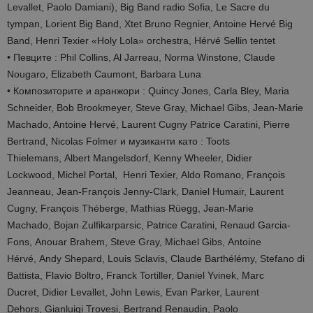
Levallet, Paolo Damiani), Big Band radio Sofia, Le Sacre du
tympan, Lorient Big Band, Xtet Bruno Regnier, Antoine Hervé Big
Band, Henri Texier «Holy Lola» orchestra, Hérvé Sellin tentet
• Певците : Phil Collins, Al Jarreau, Norma Winstone, Claude
Nougaro, Elizabeth Caumont, Barbara Luna
• Композиторите и аранжори : Quincy Jones, Carla Bley, Maria
Schneider, Bob Brookmeyer, Steve Gray, Michael Gibs, Jean-Marie
Machado, Antoine Hervé, Laurent Cugny Patrice Caratini, Pierre
Bertrand, Nicolas Folmer и музиканти като : Toots
Thielemans, Albert Mangelsdorf, Kenny Wheeler, Didier
Lockwood, Michel Portal, Henri Texier, Aldo Romano, François
Jeanneau, Jean-François Jenny-Clark, Daniel Humair, Laurent
Cugny, François Théberge, Mathias Rüegg, Jean-Marie
Machado, Bojan Zulfikarparsic, Patrice Caratini, Renaud Garcia-
Fons, Anouar Brahem, Steve Gray, Michael Gibs, Antoine
Hérvé, Andy Shepard, Louis Sclavis, Claude Barthélémy, Stefano di
Battista, Flavio Boltro, Franck Tortiller, Daniel Yvinek, Marc
Ducret, Didier Levallet, John Lewis, Evan Parker, Laurent
Dehors, Gianluigi Trovesi, Bertrand Renaudin, Paolo