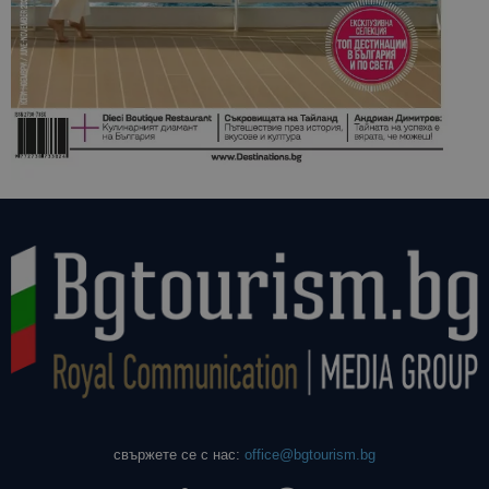
свържете се с нас:
office@bgtourism.bg