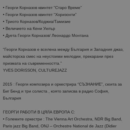
• Георги Корназов квинтет “Старо Време”
• Георги Корназов квинтет “Хоризонти”
• Триото Корназов/Коджиа/Тамизие
• Величието на Кени Уилър
• Дуета Георги Корназов/ Леонардо Монтана
“Георги Корназов е вселена между България и Западния джаз,
майсторска смес на неустоими мелодии, прекарани през
призмата на съвременността.”
YVES DORISSON, CULTUREJAZZ
2015 : Георги композира и оркестрира “СЪЗНАНИЕ”, сюита за
Биг Бенд и три солистa , която записва в радио София,
България
ГЕОРГИ РАБОТИ В ЦЯЛА ЕВРОПА С:
• Големите оркестри : The Vienna Art Orchestra, NDR Big Band,
Paris jazz Big Band, ONJ – Orchestre National de Jazz (Didier