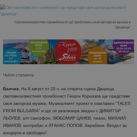
Световноизвестен тромбонист ще представи своя авторска музика в
“Двореца”
Чуйте статията:
Балчик.
На 8 август от 20 ч. на открита сцена Двореца
световноизвестния тромбонист Георги Корназов ще представи
своя авторска музика. Музикалният проект е озаглавен “TALES
FROM BULGARIA” и ще се реализира заедно с ДИМИТЪР
ЛЬОЛЕВ, алт саксофон, ЛЮБОМИР ЦАНЕВ, пиано, МИХАИЛ
ИВАНОВ, контрабас и АТАНАС ПОПОВ, барабaни. Входът за
концерта е свободен!