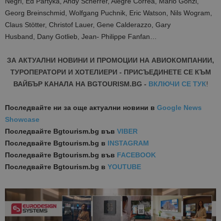
Negri, Ed Partyka, Andy Scherrer, Alegre Correa, Mario Gonzi,
Georg Breinschmid, Wolfgang Puchnik, Eric Watson, Nils Wogram,
Claus Stötter, Christof Lauer, Gene Calderazzo, Gary
Husband, Dany Gotlieb, Jean- Philippe Fanfan…
ЗА АКТУАЛНИ НОВИНИ И ПРОМОЦИИ НА АВИОКОМПАНИИ,
ТУРОПЕРАТОРИ И ХОТЕЛИЕРИ - ПРИСЪЕДИНЕТЕ СЕ КЪМ
ВАЙБЪР КАНАЛА НА BGTOURISM.BG -
ВКЛЮЧИ СЕ ТУК
!
Последвайте ни за още актуални новини
в
Google News
Showcase
Последвайте
Bgtourism.bg във
VIBER
Последвайте
Bgtourism.bg в
INSTAGRAM
Последвайте
Bgtourism.bg във
FACEBOOK
Последвайте
Bgtourism.bg в
YOUTUBE