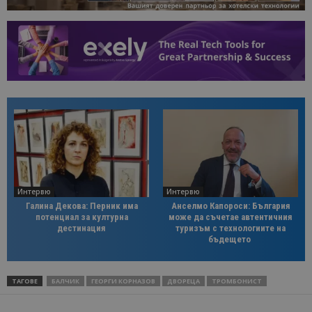
Интервю
Интервю
Галина Декова: Перник има
Анселмо Капороси: България
потенциал за културна
може да съчетае автентичния
дестинация
туризъм с технологиите на
бъдещето
ТАГОВЕ
БАЛЧИК
ГЕОРГИ КОРНАЗОВ
ДВОРЕЦА
ТРОМБОНИСТ