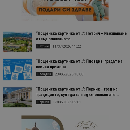
Домейн
до
cookie_notice_accepted
lisandraramos.com
7 дни
Таз
bgtourism.bg
бис
изп
да 
съг
на
“Пощенска картичка от…”: Петрич – Изживяване
пот
отвъд очакваното
за
изп
11/07/2026 11:22
Петрич
на 
на 
“Пощенска картичка от…”: Пловдив, градът на
всички времена
23/06/2026 10:00
Пловдив
Доставчик
/
Валиден
Име
Описание
Доставчик
Домейн
/
Валиден
до
“Пощенска картичка от…”: Перник – град на
Име
Описание
Домейн
до
традициите, културата и вдъхновяващите...
sc_is_visitor_unique
1 година
Използва се
StatCounter
Декларацията за
1 месец
за
is_visitor_unique
Ltd
1 година
Тази бискв
StatCounter
17/06/2026 09:01
поверителност на Google
Перник
съхраняван
.bgtourism.bg
1 месец
се използва
.statcounter.com
на броя
да се опре
посещения.
дали посет
е уникален
сайта чрез
присвоява
уникален