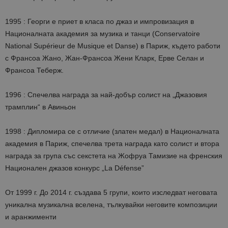
1995 : Георги е приет в класа по джаз и импровизация в
Националната академия за музика и танци (Conservatoire
National Supérieur de Musique et Danse) в Париж, където работи
с Франсоа Жано, Жан-Франсоа Жени Кларк, Ерве Селан и
Франсоа Теберж.
1996 : Cпечелва награда за най-добър солист на „Джазовия
трамплин“ в Авиньон
1998 : Дипломира се с отличие (златен медал) в Националната
академия в Париж, спечелва трета награда като солист и втора
награда за група със секстета на Жофруа Тамизие на френския
Национален джазов конкурс „La Défense”
От 1999 г. До 2014 г. създава 5 групи, които изследват неговата
уникална музикална вселена, тълкувайки неговите композиции
и аранжименти