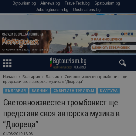
Bgtourism.bg
Airnews.bg
TravelTech.bg
Spatourism.bg
Jobs.bgtourism.bg
Destinations.bg
Начало
България
Балчик
Световноизвестен тромбонист ще
представи своя авторска музика в “Двореца”
БЪЛГАРИЯ
БАЛЧИК
СЪБИТИЕН ТУРИЗЪМ
КУЛТУРА
Световноизвестен тромбонист ще
представи своя авторска музика в
“Двореца”
01/08/2019 18:08