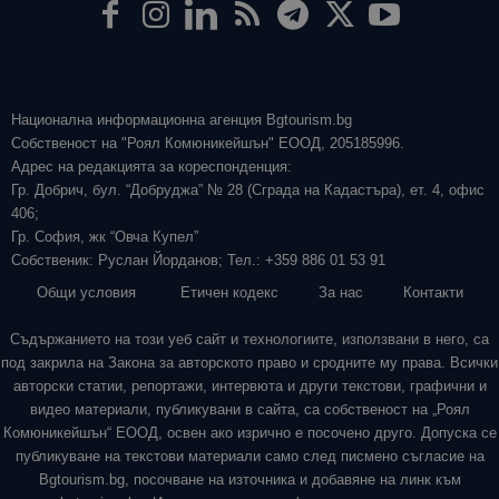
Национална информационна агенция Bgtourism.bg
Собственост на "Роял Комюникейшън" ЕООД, 205185996.
Адрес на редакцията за кореспонденция:
Гр. Добрич, бул. “Добруджа” № 28 (Сграда на Кадастъра), ет. 4, офис
406;
Гр. София, жк “Овча Купел”
Собственик: Руслан Йорданов; Тел.: +359 886 01 53 91
Общи условия
Етичен кодекс
За нас
Контакти
Съдържанието на този уеб сайт и технологиите, използвани в него, са
под закрила на Закона за авторското право и сродните му права. Всички
авторски статии, репортажи, интервюта и други текстови, графични и
видео материали, публикувани в сайта, са собственост на „Роял
Комюникейшън“ ЕООД, освен ако изрично е посочено друго. Допуска се
публикуване на текстови материали само след писмено съгласие на
Bgtourism.bg, посочване на източника и добавяне на линк към