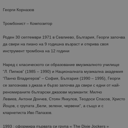
Георги Корназов
Тромбонист – Композитор
Роден 30 септември 1971 в Севлиево, България, Георги започва
да свири на пиано на 9 годишна възраст и открива своя
инструмент тромбонa нa 12 години
Наред с класическото си образование вмузикалното училище
“Л. Пипков” (1985 – 1990) и Националната музикална академия
“Панчо Владигеров” – София, България (1990 – 1995), Георги
се запознава з джазa и бързо започва да свири с едни от най-
реномираните български джазови музиканти: Милчо
Левиев, Антони Дончев, Стоян Янкулов, Теодоси Спасов, Христо
Йоцов, с групата „Бели, зелени, червени“, а също и с
кларнетиста Иво Папазов.
1993 : сформира първата си група « The Dixie Jockers »