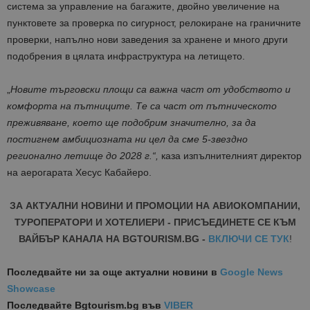
система за управление на багажите, двойно увеличение на
пунктовете за проверка по сигурност, релокиране на граничните
проверки, напълно нови заведения за хранене и много други
подобрения в цялата инфраструктура на летището.
„
Новите търговски площи са важна част от удобството и
комфорта на пътниците. Те са част от пътническото
преживяване, което ще подобрим значително, за да
постигнем амбициозната ни цел да сме 5-звездно
регионално летище до 2028 г.“,
каза изпълнителният директор
на аерогарата Хесус Кабайеро.
ЗА АКТУАЛНИ НОВИНИ И ПРОМОЦИИ НА АВИОКОМПАНИИ,
ТУРОПЕРАТОРИ И ХОТЕЛИЕРИ - ПРИСЪЕДИНЕТЕ СЕ КЪМ
ВАЙБЪР КАНАЛА НА BGTOURISM.BG -
ВКЛЮЧИ СЕ ТУК
!
Последвайте ни за още актуални новини
в
Google News
Showcase
Последвайте
Bgtourism.bg във
VIBER