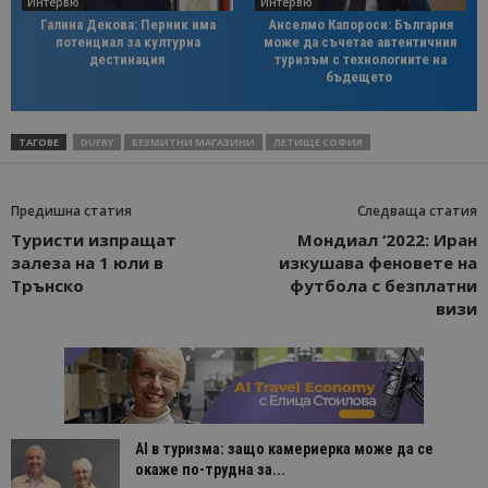
Интервю
Интервю
Галина Декова: Перник има
Анселмо Капороси: България
потенциал за културна
може да съчетае автентичния
дестинация
туризъм с технологиите на
бъдещето
ТАГОВЕ
DUFRY
БЕЗМИТНИ МАГАЗИНИ
ЛЕТИЩЕ СОФИЯ
Предишна статия
Следваща статия
Туристи изпращат
Мондиал ‘2022: Иран
залеза на 1 юли в
изкушава феновете на
Трънско
футбола с безплатни
визи
AI в туризма: защо камериерка може да се
окаже по-трудна за...