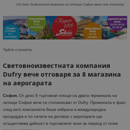
От днес безмитните магазини на летище София имат нов оператор
Чуйте статията:
Световноизвестната компания
Dufry вече отговаря за 8 магазина
на аерогарата
София.
От днес 8 търговски площи на двата терминала на
летище София вече се стопанисват от Dufry. Промяната е факт,
след като компанията беше избрана в международна
процедура и по силата на договор с аерогарата ще
осъществява дейност в търговските зони за период от осем