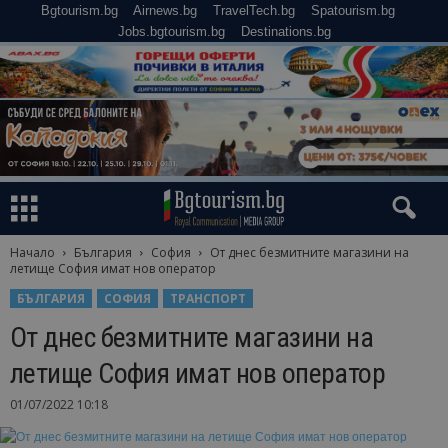
Bgtourism.bg
Airnews.bg
TravelTech.bg
Spatourism.bg
Jobs.bgtourism.bg
Destinations.bg
Начало
България
София
От днес безмитните магазини на
летище София имат нов оператор
БЪЛГАРИЯ
СОФИЯ
ТРАНСПОРТ
От днес безмитните магазини на
летище София имат нов оператор
01/07/2022 10:18