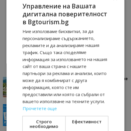
Управление на Вашата
дигитална поверителност
в Bgtourism.bg
Ние използваме бисквитки, за да
персонализираме съдържанието,
рекламите и да анализираме нашия
трафик. Също така споделяме
информация за използването на нашия
сайт от ваша страна с нашите
партньори за реклама и анализи, които
“Пощенска картичка от…”: Петрич – Изживяване
може да я комбинират с друга
отвъд очакваното
информация, която сте им
11/07/2026 11:22
Петрич
предоставили или която са събрали от
вашето използване на техните услуги.
“Пощенска картичка от…”: Пловдив, градът на
Прочетете още
всички времена
23/06/2026 10:00
Пловдив
Строго
Ефективност
необходимо