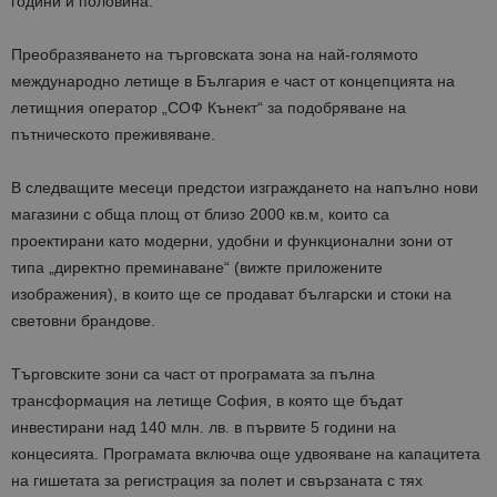
години и половина.
Преобразяването на търговската зона на най-голямото
международно летище в България е част от концепцията на
летищния оператор „СОФ Кънект“ за подобряване на
пътническото преживяване.
В следващите месеци предстои изграждането на напълно нови
магазини с обща площ от близо 2000 кв
.
м, които са
проектирани като модерни, удобни и функционални зони от
типа „директно преминаване“ (вижте приложените
изображения), в които ще се продават български и стоки на
световни брандове.
Търговските зони са част от програмата за пълна
трансформация на летище София, в която ще бъдат
инвестирани над 140 млн. лв. в първите 5 години на
концесията. Програмата включва още удвояване на капацитета
на гишетата за регистрация за полет и свързаната с тях