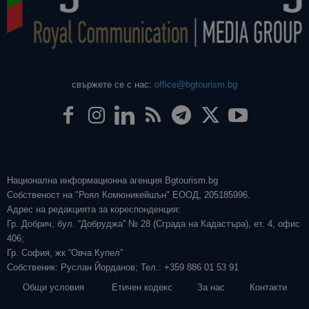
свържете се с нас:
office@bgtourism.bg
Национална информационна агенция Bgtourism.bg
Собственост на "Роял Комюникейшън" ЕООД, 205185996.
Адрес на редакцията за кореспонденция:
Гр. Добрич, бул. “Добруджа” № 28 (Сграда на Кадастъра), ет. 4, офис
406;
Гр. София, жк “Овча Купел”
Собственик: Руслан Йорданов; Тел.: +359 886 01 53 91
Общи условия
Етичен кодекс
За нас
Контакти