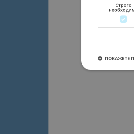
Строго
необходи
ПОКАЖЕТЕ 
Строго необходимит
управление на акау
Име
cookie_notice_acc