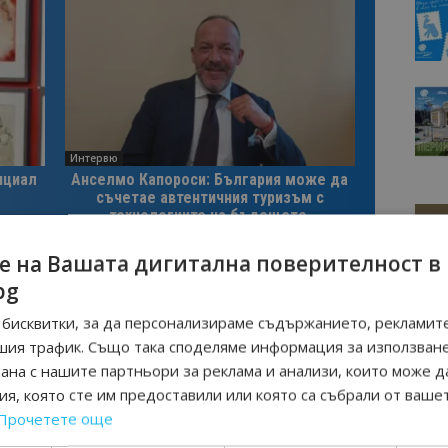
Интервю
нциал
Анселмо Капороси: България може да
съчетае автентичния туризъм с
технологиите на бъдещето
е на Вашата дигитална поверителност в
bg
бисквитки, за да персонализираме съдържанието, рекламите
шия трафик. Също така споделяме информация за използван
Следваща статия
рана с нашите партньори за реклама и анализи, които може д
Археологически резерват
я, която сте им предоставили или която са събрали от ваше
„Калиакра”
Прочетете още