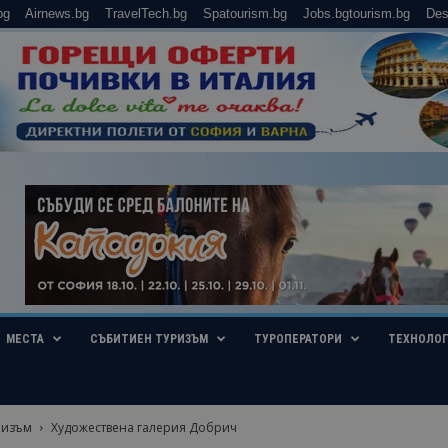
bg
Airnews.bg
TravelTech.bg
Spatourism.bg
Jobs.bgtourism.bg
Des
МЕСТА
СЪБИТИЕН ТУРИЗЪМ
ТУРОПЕРАТОРИ
ТЕХНОЛО
ризъм
Художествена галерия Добрич