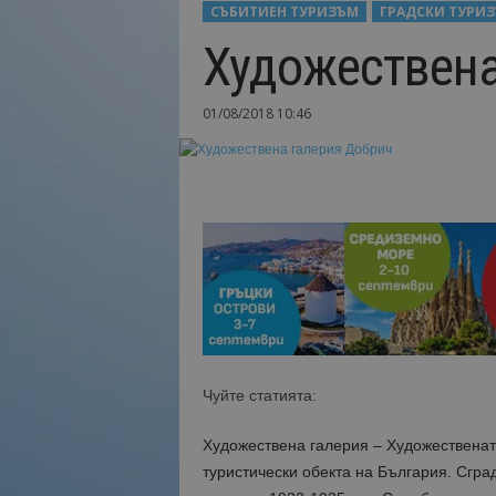
СЪБИТИЕН ТУРИЗЪМ
ГРАДСКИ ТУРИ
Н
Художествена
а
й
-
01/08/2018 10:46
в
а
ж
н
о
т
о
о
т
т
у
р
и
Чуйте статията:
з
м
Художествена галерия – Художественат
а
туристически обекта на България. Сгра
!