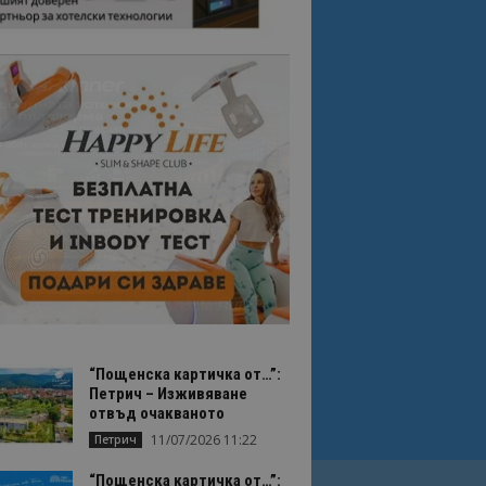
“Пощенска картичка от…”:
Петрич – Изживяване
отвъд очакваното
11/07/2026 11:22
Петрич
“Пощенска картичка от…”: