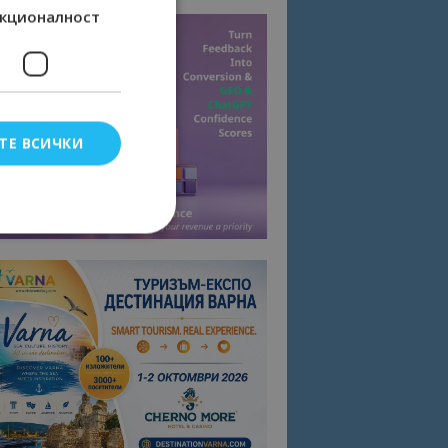
кционалност
ТЕ ВСИЧКИ
елско влизане и
тки.
омните съгласието
квитки на сайта.