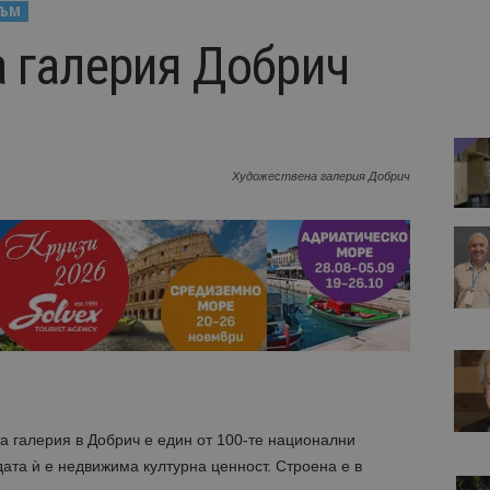
ЗЪМ
 галерия Добрич
Художествена галерия Добрич
а галерия в Добрич е един от 100-те национални
дата ѝ е недвижима културна ценност. Строена е в