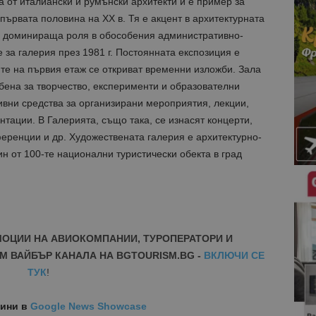
а от италиански и румънски архитекти и е пример за
първата половина на ХХ в. Тя е акцент в архитектурната
а доминираща роля в обособения административно-
 за галерия през 1981 г. Постоянната експозиция е
ите на първия етаж се откриват временни изложби. Зала
бена за творчество, експерименти и образователни
ивни средства за организирани мероприятия, лекции,
ации. В Галерията, също така, се изнасят концерти,
ференции и др. Художествената галерия е архитектурно-
ин от 100-те национални туристически обекта в град
МОЦИИ НА АВИОКОМПАНИИ, ТУРОПЕРАТОРИ И
М ВАЙБЪР КАНАЛА НА BGTOURISM.BG -
ВКЛЮЧИ СЕ
ТУК
!
вини
в
Google News Showcase