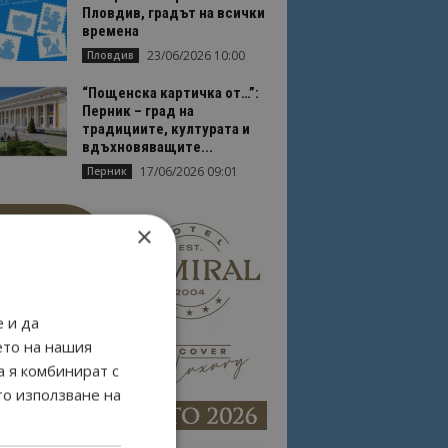
Пловдив, градът на всички
времена
23/06/2026 10:00
Пловдив
“Пощенска картичка от…”:
Перник – град на
традициите, културата и
вдъхновяващите...
17/06/2026 09:01
Перник
×
 и да
ето на нашия
а я комбинират с
то използване на