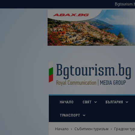
Bgtourism.
B
g
t
o
u
r
i
НАЧАЛО
СВЯТ
БЪЛГАРИЯ
s
m
.
ТРАНСПОРТ
b
g
Начало
Събитиен туризъм
Градски ту
–