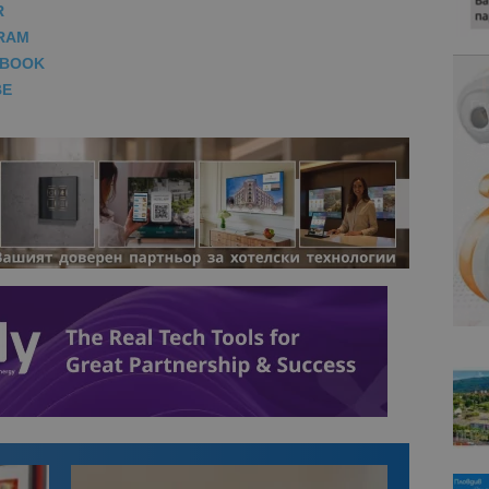
R
RAM
EBOOK
BE