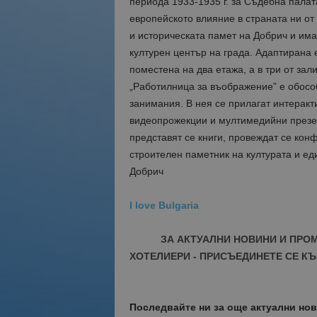
периода 1933-1935 г. за Съдебна палат
европейското влияние в страната ни от 
и историческата памет на Добрич и им
културен център на града. Адаптирана е
поместена на два етажа, а в три от зал
„Работилница за въображение” е обосо
занимания. В нея се прилагат интеракт
видеопрожекции и мултимедийни презент
представят се книги, провеждат се кон
строителен паметник на културата и ед
Добрич
I love Bulgaria
ЗА АКТУАЛНИ НОВИНИ И ПРО
ХОТЕЛИЕРИ - ПРИСЪЕДИНЕТЕ СЕ КЪ
Последвайте ни за още актуални но