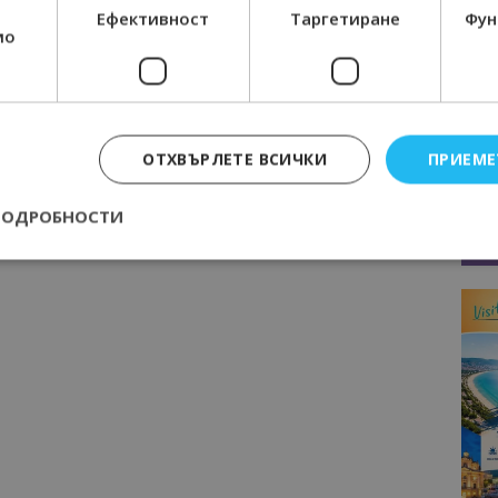
Ефективност
Таргетиране
Фун
мо
ОТХВЪРЛЕТЕ ВСИЧКИ
ПРИЕМЕ
ПОДРОБНОСТИ
Строго необходимо
Ефективност
Таргетиране
Функционалност
е бисквитки позволяват основната функционалност на уебсайта, като потребит
нта. Уебсайтът не може да се използва правилно без строго необходими бискви
Доставчик
/
Валиден
Описание
Домейн
до
epted
lisandraramos.com
7 дни
Тази бисквитка се използва, за да зап
bgtourism.bg
на потребителя за използването на бис