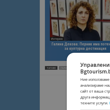
Интервю
Галина Декова: Перник има поте
за културна дестинация
Управлени
ТАГОВЕ
ГАЛЕРИЯ
ДОБРИЧ
Bgtourism.
Ние използваме 
анализираме на
сайт от ваша ст
друга информаци
техните услуги.