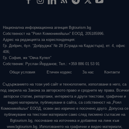
Национална информационна агенция Bgtourism.bg
Собственост на "Роял Комюникейшън" ЕООД, 205185996.
Адрес на редакцията за кореспонденция:
Гр. Добрич, бул. “Добруджа” № 28 (Сграда на Кадастъра), ет. 4, офис
406;
Гр. София, жк “Овча Купел”
Собственик: Руслан Йорданов; Тел.: +359 886 01 53 91
Общи условия
Етичен кодекс
За нас
Контакти
Съдържанието на този уеб сайт и технологиите, използвани в него, са
под закрила на Закона за авторското право и сродните му права. Всички
авторски статии, репортажи, интервюта и други текстови, графични и
видео материали, публикувани в сайта, са собственост на „Роял
Комюникейшън“ ЕООД, освен ако изрично е посочено друго. Допуска се
публикуване на текстови материали само след писмено съгласие на
Bgtourism.bg, посочване на източника и добавяне на линк към
www.bgtourism.bg. Използването на графични и видео материали,