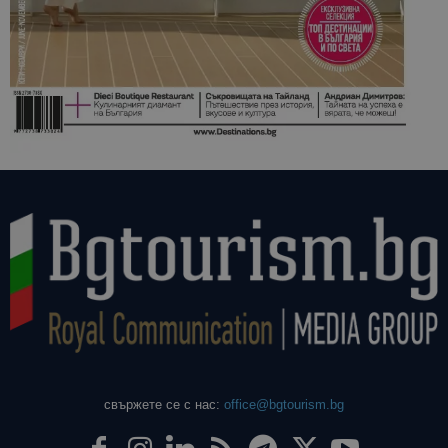
свържете се с нас:
office@bgtourism.bg