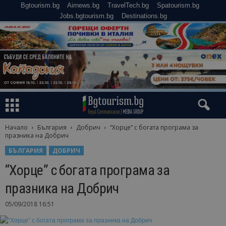
Bgtourism.bg
Airnews.bg
TravelTech.bg
Spatourism.bg
Jobs.bgtourism.bg
Destinations.bg
Начало
България
Добрич
“Хорце” с богата програма за
празника на Добрич
БЪЛГАРИЯ
ДОБРИЧ
“Хорце” с богата програма за
празника на Добрич
05/09/2018 16:51