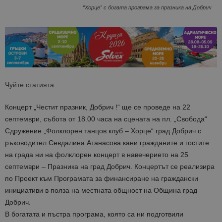
“Хорце” с богата програма за празника на Добрич
Чуйте статията:
Концерт „Честит празник, Добрич !“ ще се проведе на 22
септември, събота от 18.00 часа на сцената на пл. „Свобода“
Сдружение „Фолклорен танцов клуб – Хорце“ град Добрич с
ръководител Севдалина Атанасова кани гражданите и гостите
на града ни на фолклорен концерт в навечерието на 25
септември – Празника на град Добрич. Концертът се реализира
по Проект към Програмата за финансиране на граждански
инициативи в полза на местната общност на Община град
Добрич.
В богатата и пъстра програма, която са ни подготвили