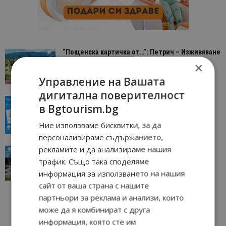
“Пощенска картичка от…”: Петрич – Изживяване
отвъд очакваното
×
11/07/2026 11:22
Петрич
Управление на Вашата
дигитална поверителност
“Пощенска картичка от…”: Пловдив, градът на
в Bgtourism.bg
всички времена
23/06/2026 10:00
Пловдив
Ние използваме бисквитки, за да
персонализираме съдържанието,
рекламите и да анализираме нашия
“Пощенска картичка от…”: Перник – град на
традициите, културата и вдъхновяващите...
трафик. Също така споделяме
17/06/2026 09:01
Перник
информация за използването на нашия
сайт от ваша страна с нашите
партньори за реклама и анализи, които
може да я комбинират с друга
информация, която сте им