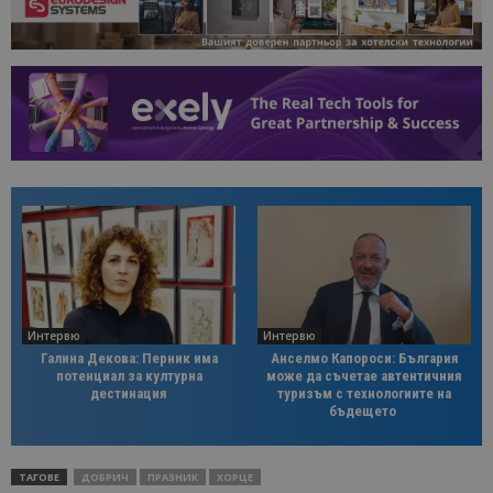
Интервю
Интервю
Галина Декова: Перник има
Анселмо Капороси: България
потенциал за културна
може да съчетае автентичния
дестинация
туризъм с технологиите на
бъдещето
ТАГОВЕ
ДОБРИЧ
ПРАЗНИК
ХОРЦЕ